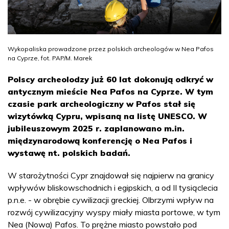
Wykopaliska prowadzone przez polskich archeologów w Nea Pafos
na Cyprze, fot. PAP/M. Marek
Polscy archeolodzy już 60 lat dokonują odkryć w
antycznym mieście Nea Pafos na Cyprze. W tym
czasie park archeologiczny w Pafos stał się
wizytówką Cypru, wpisaną na listę UNESCO. W
jubileuszowym 2025 r. zaplanowano m.in.
międzynarodową konferencję o Nea Pafos i
wystawę nt. polskich badań.
W starożytności Cypr znajdował się najpierw na granicy
wpływów bliskowschodnich i egipskich, a od II tysiąclecia
p.n.e. - w obrębie cywilizacji greckiej. Olbrzymi wpływ na
rozwój cywilizacyjny wyspy miały miasta portowe, w tym
Nea (Nowa) Pafos. To prężne miasto powstało pod