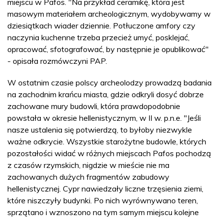
miejscu w Pafos. "Na przykład ceramikę, która jest
masowym materiałem archeologicznym, wydobywamy w
dziesiątkach wiader dziennie. Potłuczone amfory czy
naczynia kuchenne trzeba przecież umyć, posklejać,
opracować, sfotografować, by następnie je opublikować"
- opisała rozmówczyni PAP.
W ostatnim czasie polscy archeolodzy prowadzą badania
na zachodnim krańcu miasta, gdzie odkryli dosyć dobrze
zachowane mury budowli, która prawdopodobnie
powstała w okresie hellenistycznym, w II w. p.n.e. "Jeśli
nasze ustalenia się potwierdzą, to byłoby niezwykle
ważne odkrycie. Wszystkie starożytne budowle, których
pozostałości widać w różnych miejscach Pafos pochodzą
z czasów rzymskich, nigdzie w mieście nie ma
zachowanych dużych fragmentów zabudowy
hellenistycznej. Cypr nawiedzały liczne trzęsienia ziemi,
które niszczyły budynki. Po nich wyrównywano teren,
sprzątano i wznoszono na tym samym miejscu kolejne