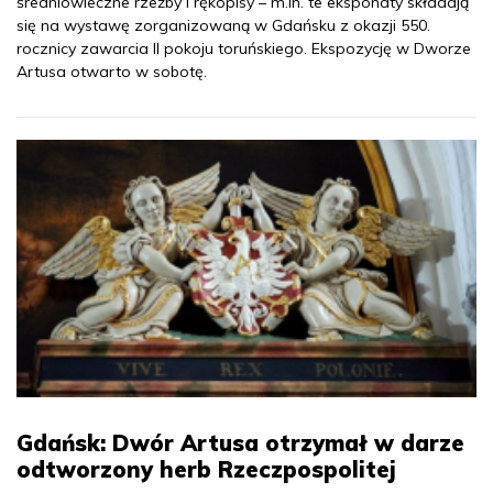
średniowieczne rzeźby i rękopisy – m.in. te eksponaty składają
się na wystawę zorganizowaną w Gdańsku z okazji 550.
rocznicy zawarcia II pokoju toruńskiego. Ekspozycję w Dworze
Artusa otwarto w sobotę.
Gdańsk: Dwór Artusa otrzymał w darze
odtworzony herb Rzeczpospolitej