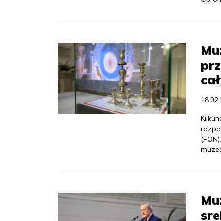
Mu
pr
cał
18.02
Kilku
rozpo
(FON)
muzeó
Mu
sr