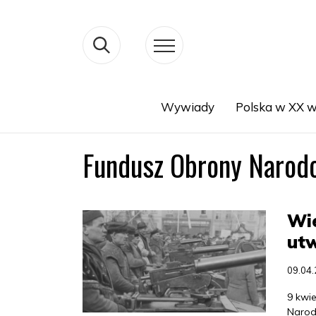
Wywiady
Polska w XX w
Search
Fundusz Obrony Narod
Wie
ut
09.04
9 kwi
Narod