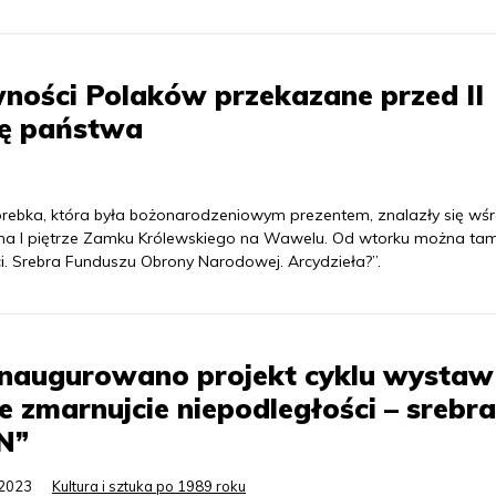
ności Polaków przekazane przed II
ę państwa
orebka, która była bożonarodzeniowym prezentem, znalazły się wś
na I piętrze Zamku Królewskiego na Wawelu. Od wtorku można ta
. Srebra Funduszu Obrony Narodowej. Arcydzieła?”.
inaugurowano projekt cyklu wystaw
e zmarnujcie niepodległości – srebra
N”
.2023
Kultura i sztuka po 1989 roku