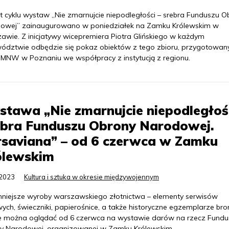
kt cyklu wystaw „Nie zmarnujcie niepodległości – srebra Funduszu O
owej” zainaugurowano w poniedziałek na Zamku Królewskim w
awie. Z inicjatywy wicepremiera Piotra Glińskiego w każdym
ództwie odbędzie się pokaz obiektów z tego zbioru, przygotowan
 MNW w Poznaniu we współpracy z instytucją z regionu.
tawa „Nie zmarnujcie niepodległośc
ebra Funduszu Obrony Narodowej.
rsaviana” – od 6 czerwca w Zamku
ólewskim
.2023
Kultura i sztuka w okresie międzywojennym
nniejsze wyroby warszawskiego złotnictwa – elementy serwisów
ych, świeczniki, papierośnice, a także historyczne egzemplarze bro
e można oglądać od 6 czerwca na wystawie darów na rzecz Fundu
y Narodowej, organizowanej w Zamku Królewskim.