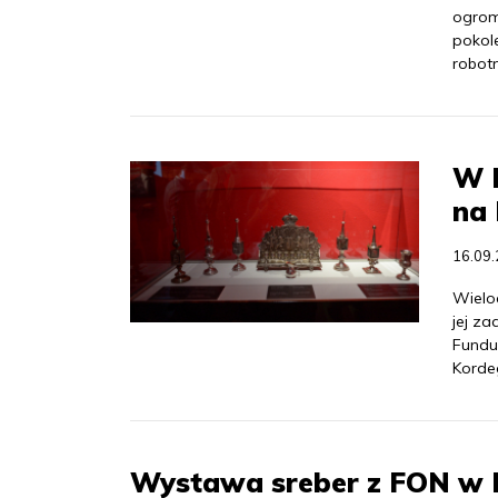
ogrom
pokole
robot
W 
na
16.09
Wielo
jej z
Fundu
Korde
Wystawa sreber z FON w 