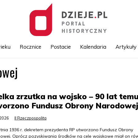
ieku
Rocznice
Postacie
Kalendaria
Artykuły
owej
Przejdź
do
treści
lka zrzutka na wojsko – 90 lat tem
worzono Fundusz Obrony Narodowe
.2026
II Rzeczpospolita
etnia 1936 r. dekretem prezydenta RP utworzono Fundusz Obrony
owej. Oprócz pozyskiwania środków na cele wojskowe miał on ró