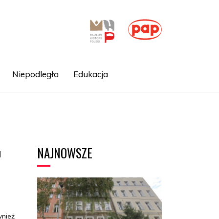
Niepodległa
Edukacja
NAJNOWSZE
u
j
wnież