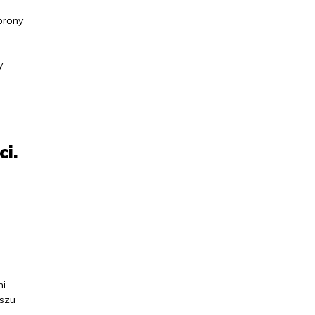
brony
y
i.
ni
szu