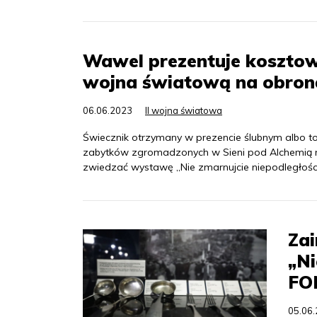
Wawel prezentuje kosztow
wojna światową na obron
06.06.2023
II wojna światowa
Świecznik otrzymany w prezencie ślubnym albo t
zabytków zgromadzonych w Sieni pod Alchemią 
zwiedzać wystawę „Nie zmarnujcie niepodległości
Za
„Ni
FO
05.06