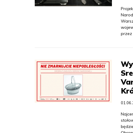
Proje
Narod
Warsz
wojew
przez
Wys
Sr
Va
Kr
01.06
Najce
stołow
będzi
Obron