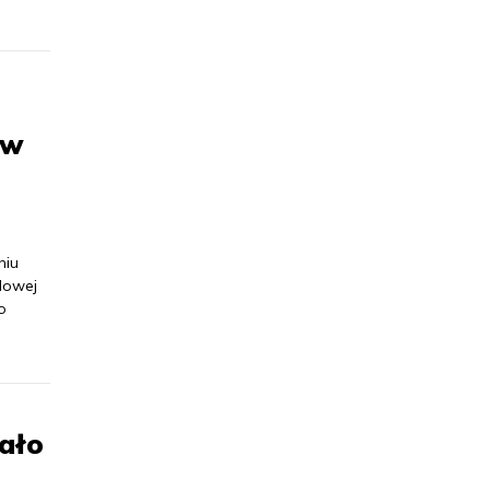
 w
niu
dowej
o
ało