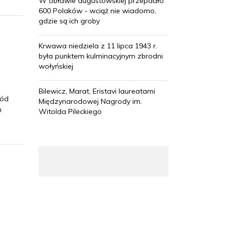
W obławie augustowskiej przepadło
600 Polaków - wciąż nie wiadomo,
gdzie są ich groby
Krwawa niedziela z 11 lipca 1943 r.
była punktem kulminacyjnym zbrodni
wołyńskiej
Bilewicz, Marat, Eristavi laureatami
ród
Międzynarodowej Nagrody im.
m
Witolda Pileckiego