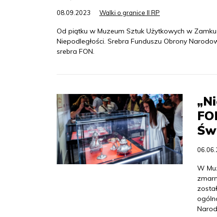
08.09.2023
Walki o granice II RP
Od piątku w Muzeum Sztuk Użytkowych w Zamku 
Niepodległości. Srebra Funduszu Obrony Narodowe
srebra FON.
„Ni
FO
Św
06.06
W Muz
zmarn
zosta
ogóln
Narod