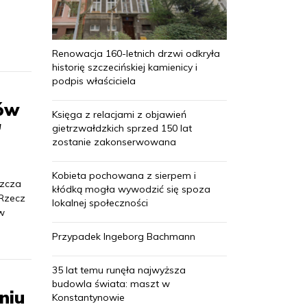
Renowacja 160-letnich drzwi odkryła
historię szczecińskiej kamienicy i
podpis właściciela
dów
Księga z relacjami z objawień
"
gietrzwałdzkich sprzed 150 lat
zostanie zakonserwowana
Kobieta pochowana z sierpem i
szcza
kłódką mogła wywodzić się spoza
 Rzecz
lokalnej społeczności
w
Przypadek Ingeborg Bachmann
35 lat temu runęła najwyższa
budowla świata: maszt w
niu
Konstantynowie