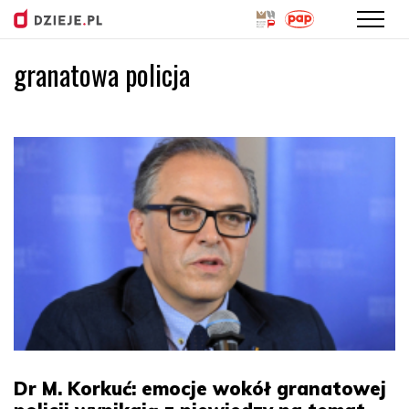
granatowa policja
Przejdź
do
treści
Dr M. Korkuć: emocje wokół granatowej