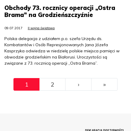
Obchody 73. rocznicy operacji „Ostra
Brama” na Grodzieńszczyźnie
09.07.2017
II wojna światowa
Polska delegacja z udziałem p.o. szefa Urzędu ds.
Kombatantów i Osób Represjonowanych Jana Józefa
Kasprzyka odwiedza w niedzielę polskie miejsca pamięci w
obwodzie grodzieńskim na Białorusi. Uroczystości są
związane z 73. rocznicą operacji „Ostra Brama”.
Pagination
››
Ostatni
1
2
›
»
Menu Footer
DEKLARACJA DOSTĘPNOŚCI