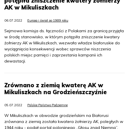
potępiła zniszczenie kwatery żołnierzy
AK w Mikuliszkach
06.07.2022
Europa i świat po 1989 roku
Sejmowa komisja ds. łączności z Polakami za granicą przyjęła
w środę stanowisko, w którym potępiła zniszczenie kwatery
żołnierzy AK w Mikuliszkach, wezwała władze białoruskie do
wyciągnięcia konsekwencji wobec sprawców niszczenia
polskich miejsc pamięci i zaprzestania kampanii ich
dewastacji.
Zrównano z ziemią kwaterę AK w
Mikuliszkach na Grodzieńszczyźnie
05.07.2022
Polskie Państwo Podziemne
W Mikuliszkach w obwodzie grodzieńskim na Białorusi
zrównana z ziemią została kwatera żołnierzy AK, poległych w
1944 roku - podał portal polonijnego „Głosu znad Niemna”.