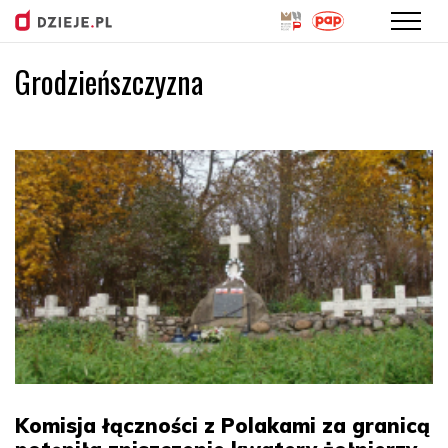
Grodzieńszczyzna
Przejdź
do
treści
Komisja łączności z Polakami za granicą