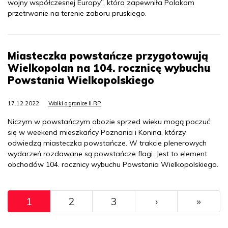
wojny współczesnej Europy”, która zapewniła Polakom
przetrwanie na terenie zaboru pruskiego.
Miasteczka powstańcze przygotowują
Wielkopolan na 104. rocznicę wybuchu
Powstania Wielkopolskiego
17.12.2022
Walki o granice II RP
Niczym w powstańczym obozie sprzed wieku mogą poczuć
się w weekend mieszkańcy Poznania i Konina, którzy
odwiedzą miasteczka powstańcze. W trakcie plenerowych
wydarzeń rozdawane są powstańcze flagi. Jest to element
obchodów 104. rocznicy wybuchu Powstania Wielkopolskiego.
Pagination
››
Ostat
1
2
3
›
»