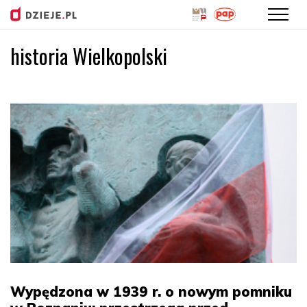
historia Wielkopolski
Przejdź
do
treści
Wypędzona w 1939 r. o nowym pomniku