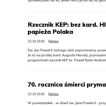
opowiedziało się 65. Jeden wstrzymał się od głos
Rzecznik KEP: bez kard. H
papieża Polaka
22.10.2018
Religia
Św. Jan Paweł II, którego dziś wspominamy, powi
że to na prośbę kard. Augusta Hlonda, prymasem P
przypomniał rzecznik KEP ks. Paweł Rytel-Andrian
70. rocznica śmierci prym
22.10.2018
Religia
W poniedziałek - w dzień św. Jana Pawła II - pr