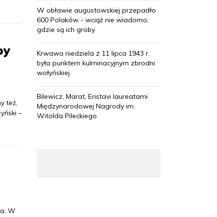
W obławie augustowskiej przepadło
600 Polaków - wciąż nie wiadomo,
gdzie są ich groby
by
Krwawa niedziela z 11 lipca 1943 r.
była punktem kulminacyjnym zbrodni
wołyńskiej
Bilewicz, Marat, Eristavi laureatami
y też,
Międzynarodowej Nagrody im.
yński –
Witolda Pileckiego
da. W