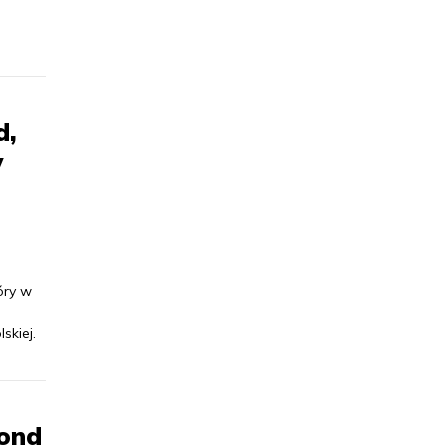
d,
w
óry w
skiej.
lond