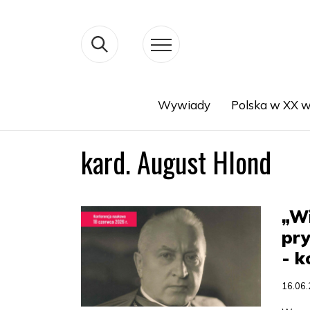
Wywiady
Polska w XX w
Search
kard. August Hlond
„Wi
pr
- 
16.06