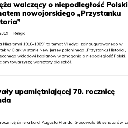
ęża walczący o niepodległość Polski
matem nowojorskiego „Przystanku
toria”
.2019
Religia
ża Niezłomni 1918–1989” to temat VI edycji zainaugurowanego w
ek w Clark w stanie New Jersey polonijnego „Przystanku Historia”,
ęconego wkładowi kapłanów w zmagania o niepodległość Polski.
kcjom towarzyszą warsztaty dla szkół.
ały upamiętniającej 70. rocznicę
nda
. rocznicę śmierci kard. Augusta Hlonda. Głosowało 66 senatorów, z