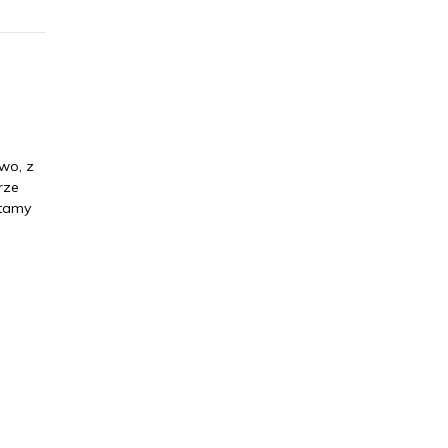
two, z
rze
ytamy