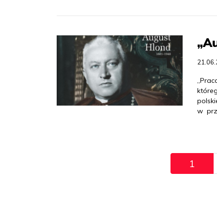
„A
21.06
„Praca
któreg
polski
w prz
Pagination
1