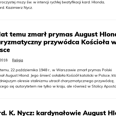
czystej mszy św. w intencji rychłej beatyfikacji kard. Hlonda,
rd. Kazimierz Nycz.
lat temu zmarł prymas August Hlon
aryzmatyczny przywódca Kościoła 
sce
.2018
Religia
t temu, 22 października 1948 r., w Warszawie zmarł prymas Polski
ał August Hlond. Jego śmierć osłabiła Kościół katolicki w Polsce, kt
udniejszym okresie stalinizmu utracił charyzmatycznego przywódcę,
cego się autorytetem nie tylko w kraju, ale również w Stolicy Apostol
d. K. Nycz: kardynałowie August H