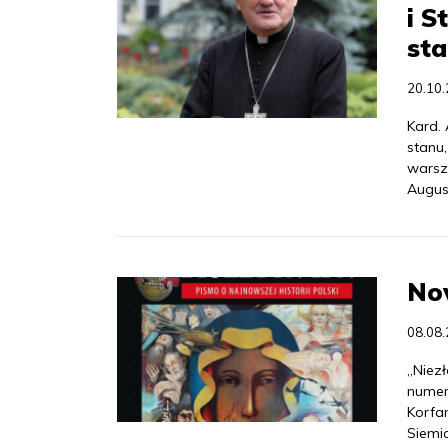
i S
sta
20.10
Kard. 
stanu,
warsz
Augus
Now
08.08
„Niez
numer
Korfan
Siemi