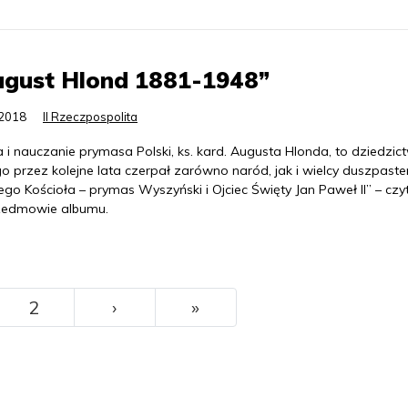
ugust Hlond 1881-1948”
.2018
II Rzeczpospolita
 i nauczanie prymasa Polski, ks. kard. Augusta Hlonda, to dziedzic
o przez kolejne lata czerpał zarówno naród, jak i wielcy duszpaste
ego Kościoła – prymas Wyszyński i Ojciec Święty Jan Paweł II” – cz
edmowie albumu.
››
Ostatni
2
›
»