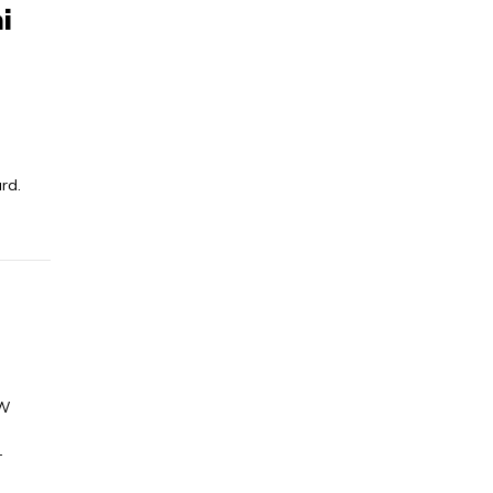
i
i
rd.
 W
-