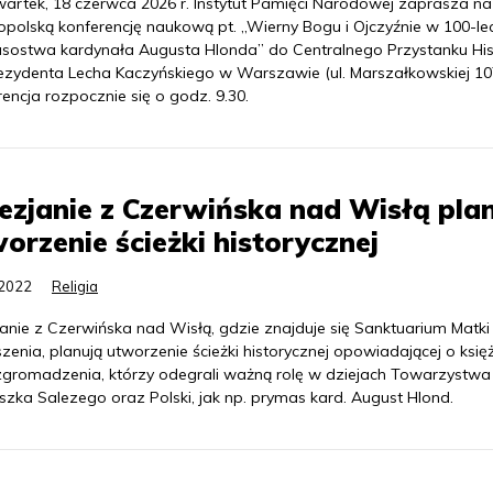
artek, 18 czerwca 2026 r. Instytut Pamięci Narodowej zaprasza na
opolską konferencję naukową pt. „Wierny Bogu i Ojczyźnie w 100-le
sostwa kardynała Augusta Hlonda” do Centralnego Przystanku His
rezydenta Lecha Kaczyńskiego w Warszawie (ul. Marszałkowskiej 10
encja rozpocznie się o godz. 9.30.
ezjanie z Czerwińska nad Wisłą pla
orzenie ścieżki historycznej
.2022
Religia
anie z Czerwińska nad Wisłą, gdzie znajduje się Sanktuarium Matki
zenia, planują utworzenie ścieżki historycznej opowiadającej o księ
zgromadzenia, którzy odegrali ważną rolę w dziejach Towarzystwa
szka Salezego oraz Polski, jak np. prymas kard. August Hlond.