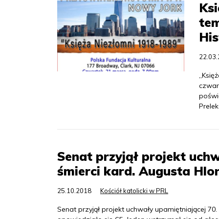
Ksi
te
His
22.03
„Księ
czwart
poświ
Prele
Senat przyjął projekt uchw
śmierci kard. Augusta Hlo
25.10.2018
Kościół katolicki w PRL
Senat przyjął projekt uchwały upamiętniającej 70