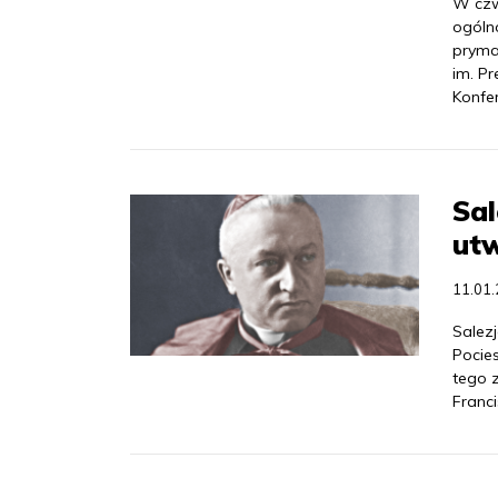
W czw
ogóln
pryma
im. P
Konfer
Sal
utw
11.01
Salezj
Pocies
tego 
Franci