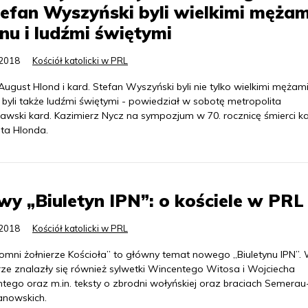
tefan Wyszyński byli wielkimi mężam
nu i ludźmi świętymi
.2018
Kościół katolicki w PRL
August Hlond i kard. Stefan Wyszyński byli nie tylko wielkimi mężam
 byli także ludźmi świętymi - powiedział w sobotę metropolita
awski kard. Kazimierz Nycz na sympozjum w 70. rocznicę śmierci ka
ta Hlonda.
y „Biuletyn IPN”: o kościele w PRL
.2018
Kościół katolicki w PRL
łomni żołnierze Kościoła” to główny temat nowego „Biuletynu IPN”.
ze znalazły się również sylwetki Wincentego Witosa i Wojciecha
tego oraz m.in. teksty o zbrodni wołyńskiej oraz braciach Semerau
anowskich.