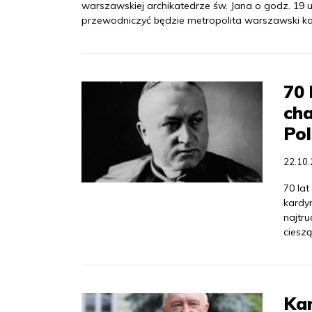
warszawskiej archikatedrze św. Jana o godz. 19 uro
przewodniczyć będzie metropolita warszawski ka
70 
ch
Pol
22.10
70 la
kardyn
najtr
cieszą
Kar