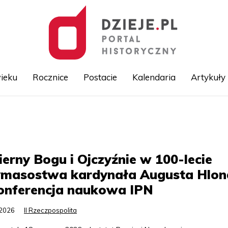
ieku
Rocznice
Postacie
Kalendaria
Artykuły
Przejdź
do
treści
erny Bogu i Ojczyźnie w 100-lecie
ymasostwa kardynała Augusta Hlon
konferencja naukowa IPN
.2026
II Rzeczpospolita