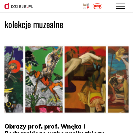
kolekcje muzealne
Przejdź
do
treści
Obrazy prof. prof. Wnęka i