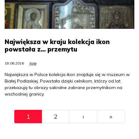
Największa w kraju kolekcja ikon
powstała z… przemytu
18.06.2016
Inne
Największa w Polsce kolekcja ikon znajduje się w muzeum w
Białej Podlaskiej. Powstała dzięki celnikom, którzy od lat
przekazują tu obrazy sakralne zabrane przemytnikom na
wschodniej granicy.
Pagination
››
Ostatni
1
2
›
»