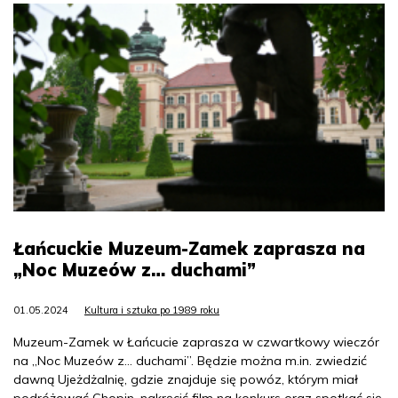
Łańcuckie Muzeum-Zamek zaprasza na
„Noc Muzeów z… duchami”
01.05.2024
Kultura i sztuka po 1989 roku
Muzeum-Zamek w Łańcucie zaprasza w czwartkowy wieczór
na „Noc Muzeów z… duchami”. Będzie można m.in. zwiedzić
dawną Ujeżdżalnię, gdzie znajduje się powóz, którym miał
podróżować Chopin, nakręcić film na konkurs oraz spotkać się