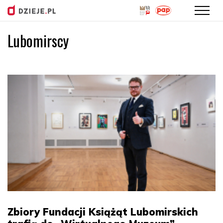
Lubomirscy
Przejdź
do
treści
Zbiory Fundacji Książąt Lubomirskich