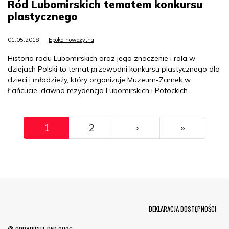
Ród Lubomirskich tematem konkursu
plastycznego
01.05.2018
Epoka nowożytna
Historia rodu Lubomirskich oraz jego znaczenie i rola w
dziejach Polski to temat przewodni konkursu plastycznego dla
dzieci i młodzieży, który organizuje Muzeum-Zamek w
Łańcucie, dawna rezydencja Lubomirskich i Potockich.
Pagination
››
Ostatni
1
2
›
»
Menu Footer
DEKLARACJA DOSTĘPNOŚCI