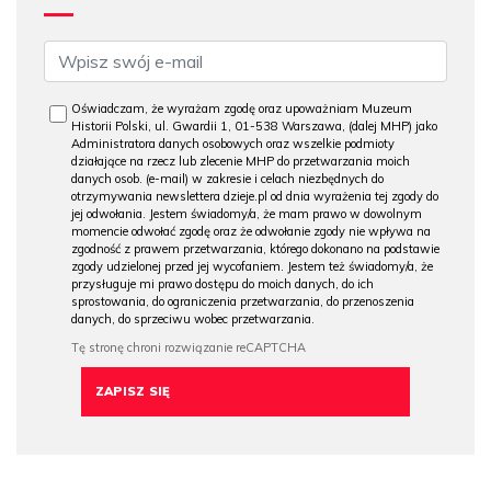
Oświadczam, że wyrażam zgodę oraz upoważniam Muzeum
Historii Polski, ul. Gwardii 1, 01-538 Warszawa, (dalej MHP) jako
Administratora danych osobowych oraz wszelkie podmioty
działające na rzecz lub zlecenie MHP do przetwarzania moich
danych osob. (e-mail) w zakresie i celach niezbędnych do
otrzymywania newslettera dzieje.pl od dnia wyrażenia tej zgody do
jej odwołania. Jestem świadomy/a, że mam prawo w dowolnym
momencie odwołać zgodę oraz że odwołanie zgody nie wpływa na
zgodność z prawem przetwarzania, którego dokonano na podstawie
zgody udzielonej przed jej wycofaniem. Jestem też świadomy/a, że
przysługuje mi prawo dostępu do moich danych, do ich
sprostowania, do ograniczenia przetwarzania, do przenoszenia
danych, do sprzeciwu wobec przetwarzania.