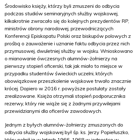
Środowisko księży, którzy byli zmuszeni do odbycia
podczas studiów seminaryjnych służby wojskowej,
kilkakrotnie zwracało się do kolejnych prezydentów RP,
ministrów obrony narodowej, przewodniczących
Konferencji Episkopatu Polski oraz biskupów polowych z
prośbą o zauważenie i uznanie faktu odbycia przez nich
przymusowej, dwuletniej służby w wojsku. Wnioskowano
o mianowanie ówczesnych alumnów-żołnierzy na
pierwszy stopień oficerski, tak jak miało to miejsce w
przypadku studentów świeckich uczelni, których
obowiązkowe przeszkolenie wojskowe trwało znacznie
krócej. Dopiero w 2016 r. powyższe postulaty zostały
zrealizowane. Księża otrzymali stopień podporucznika
rezerwy, który nie wiąże się z żadnymi przywilejami
przewidzianymi dla oficerów zawodowych.
Jednym z byłych alumnów-żołnierzy zmuszonych do
odbycia służby wojskowej był śp. ks. Jerzy Popiełuszko,
który pełnił ją w latach 1966-1968 w jednostce w