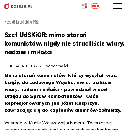
Kościół katolicki w PRL
Przejdź
do
Szef UdSKiOR: mimo starań
treści
komunistów, nigdy nie straciliście wiary,
nadziei i miłości
Wiadomości
PUBLIKACJA: 18.10.2023
Mimo starań komunistów, którzy wysyłali was,
księży, do Ludowego Wojska, nie straciliście
wiary, nadziei i miłości - powiedział w szef
Urzędu do Spraw Kombatantów i Osób
Represjonowanych Jan Józef Kasprzyk,
zawracając się do kapłanów alumnów-żołnierzy.
W środę w Klubie Wojskowej Akademii Technicznej
zorganizowano sesję naukową poświęconą kapłanom