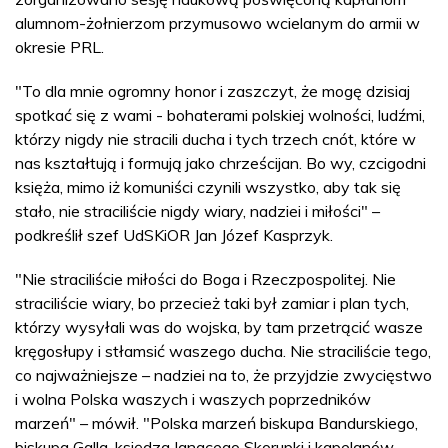
alumnom-żołnierzom przymusowo wcielanym do armii w
okresie PRL.
"To dla mnie ogromny honor i zaszczyt, że mogę dzisiaj
spotkać się z wami - bohaterami polskiej wolności, ludźmi,
którzy nigdy nie stracili ducha i tych trzech cnót, które w
nas kształtują i formują jako chrześcijan. Bo wy, czcigodni
księża, mimo iż komuniści czynili wszystko, aby tak się
stało, nie straciliście nigdy wiary, nadziei i miłości" –
podkreślił szef UdSKiOR Jan Józef Kasprzyk.
"Nie straciliście miłości do Boga i Rzeczpospolitej. Nie
straciliście wiary, bo przecież taki był zamiar i plan tych,
którzy wysyłali was do wojska, by tam przetrącić wasze
kręgosłupy i stłamsić waszego ducha. Nie straciliście tego,
co najważniejsze – nadziei na to, że przyjdzie zwycięstwo
i wolna Polska waszych i waszych poprzedników
marzeń" – mówił. "Polska marzeń biskupa Bandurskiego,
biskupa Galla, księdza Ignacego Skorupki i kapelanów