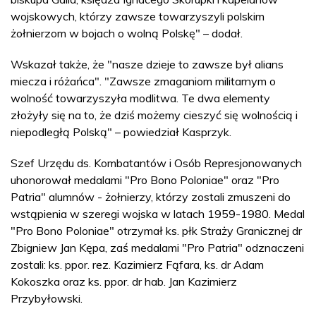
wojskowych, którzy zawsze towarzyszyli polskim
żołnierzom w bojach o wolną Polskę" – dodał.
Wskazał także, że "nasze dzieje to zawsze był alians
miecza i różańca". "Zawsze zmaganiom militarnym o
wolność towarzyszyła modlitwa. Te dwa elementy
złożyły się na to, że dziś możemy cieszyć się wolnością i
niepodległą Polską" – powiedział Kasprzyk.
Szef Urzędu ds. Kombatantów i Osób Represjonowanych
uhonorował medalami "Pro Bono Poloniae" oraz "Pro
Patria" alumnów - żołnierzy, którzy zostali zmuszeni do
wstąpienia w szeregi wojska w latach 1959-1980. Medal
"Pro Bono Poloniae" otrzymał ks. płk Straży Granicznej dr
Zbigniew Jan Kępa, zaś medalami "Pro Patria" odznaczeni
zostali: ks. ppor. rez. Kazimierz Fąfara, ks. dr Adam
Kokoszka oraz ks. ppor. dr hab. Jan Kazimierz
Przybyłowski.