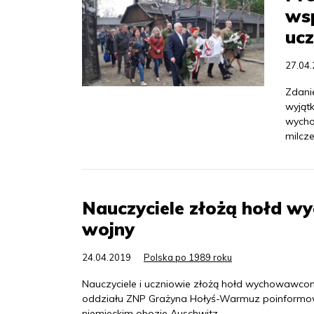
wsp
ucz
27.04
Zdani
wyjąt
wycho
milcze
Nauczyciele złożą hołd wy
wojny
24.04.2019
Polska po 1989 roku
Nauczyciele i uczniowie złożą hołd wychowawcom 
oddziału ZNP Grażyna Hołyś-Warmuz poinformowa
niemieckim obozie Auschwitz.