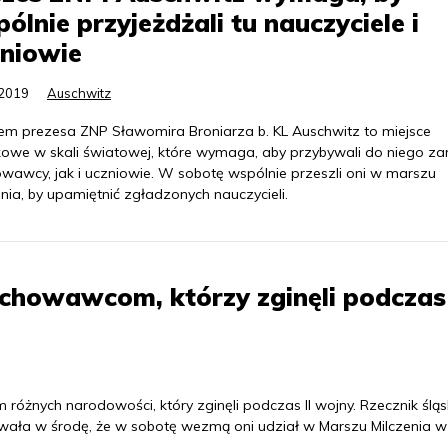
ólnie przyjeżdżali tu nauczyciele i
niowie
.2019
Auschwitz
em prezesa ZNP Sławomira Broniarza b. KL Auschwitz to miejsce
kowe w skali światowej, które wymaga, aby przybywali do niego z
wawcy, jak i uczniowie. W sobotę wspólnie przeszli oni w marszu
nia, by upamiętnić zgładzonych nauczycieli.
chowawcom, którzy zginęli podczas 
różnych narodowości, który zginęli podczas II wojny. Rzecznik ślą
ła w środę, że w sobotę wezmą oni udział w Marszu Milczenia w