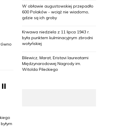
W obławie augustowskiej przepadło
600 Polaków - wciąż nie wiadomo,
gdzie są ich groby
Krwawa niedziela z 11 lipca 1943 r.
była punktem kulminacyjnym zbrodni
wołyńskiej
arówno
Bilewicz, Marat, Eristavi laureatami
Międzynarodowej Nagrody im.
Witolda Pileckiego
II
skiego
 byłym