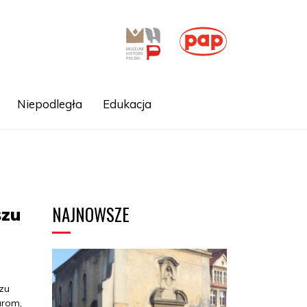
Niepodległa
Edukacja
NAJNOWSZE
szu
szu
arom,