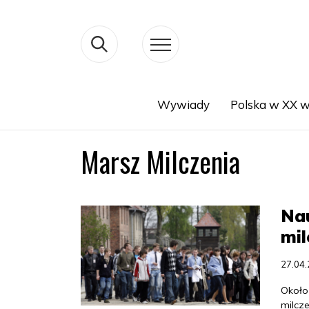
Wywiady
Polska w XX w
Search
Marsz Milczenia
Nau
mil
27.04
Około
milcz