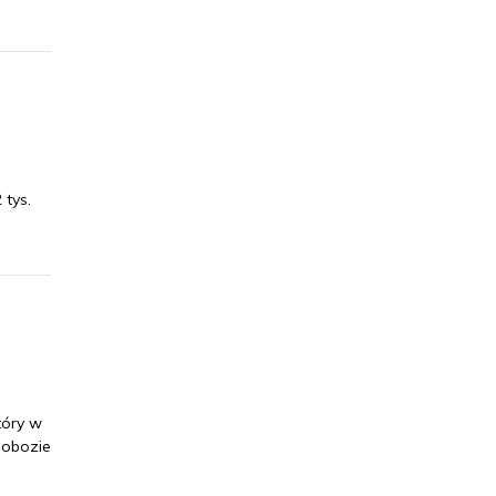
 tys.
tóry w
 obozie