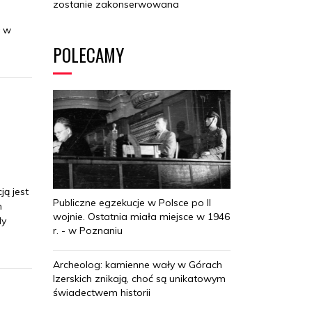
zostanie zakonserwowana
ł w
POLECAMY
ją jest
Publiczne egzekucje w Polsce po II
m
wojnie. Ostatnia miała miejsce w 1946
dy
r. - w Poznaniu
Archeolog: kamienne wały w Górach
Izerskich znikają, choć są unikatowym
świadectwem historii