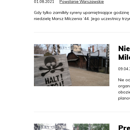
01.08.2021
Powstanie Warszawskie
Gdy tylko zamilkły syreny upamiętniające godzin
niedzielę Marsz Milczenia ’44. Jego uczestnicy trz
Nie
Mil
09.04
Nie od
organ
obozi
planow
Pr