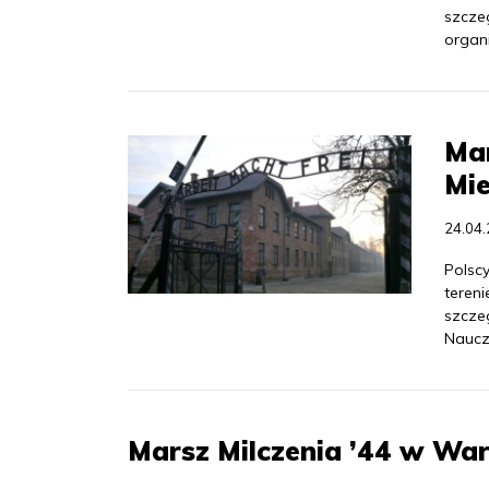
szcze
organ
Mar
Mie
24.04
Polsc
teren
szcze
Naucz
Marsz Milczenia ’44 w Wa