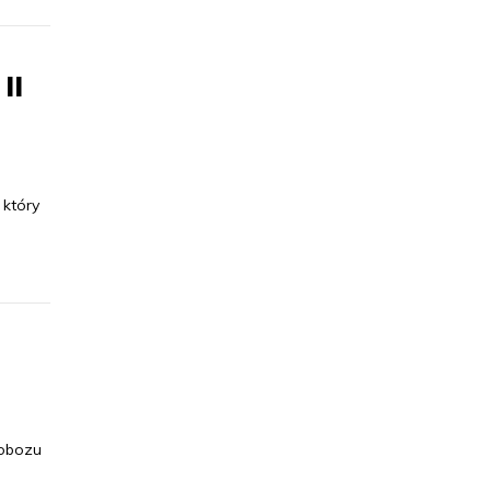
II
który
 obozu