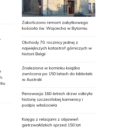
Zakończono remont zabytkowego
kościoła św. Wojciecha w Bytomiu
w
Obchody 70. rocznicy jednej z
największych katastrof górniczych w
historii Belgii
Znaleziona w kominku książka
o
zwrócona po 150 latach do biblioteki
m,
w Australii
zku
Renowacja 160-letnich drzwi odkryła
historię szczecińskiej kamienicy i
podpis właściciela
Księga z relacjami z objawień
gietrzwałdzkich sprzed 150 lat