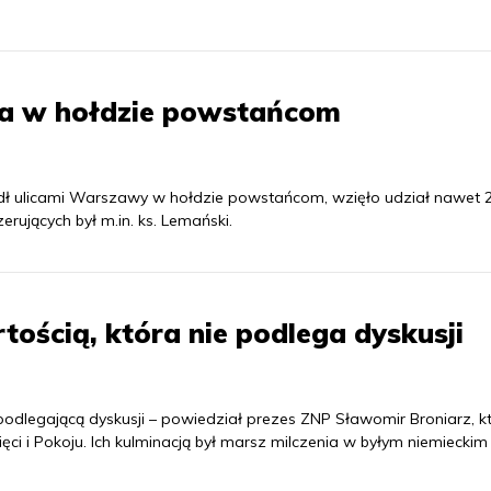
ia w hołdzie powstańcom
zedł ulicami Warszawy w hołdzie powstańcom, wzięło udział nawet 2
ujących był m.in. ks. Lemański.
tością, która nie podlega dyskusji
epodlegającą dyskusji – powiedział prezes ZNP Sławomir Broniarz, k
ęci i Pokoju. Ich kulminacją był marsz milczenia w byłym niemieckim