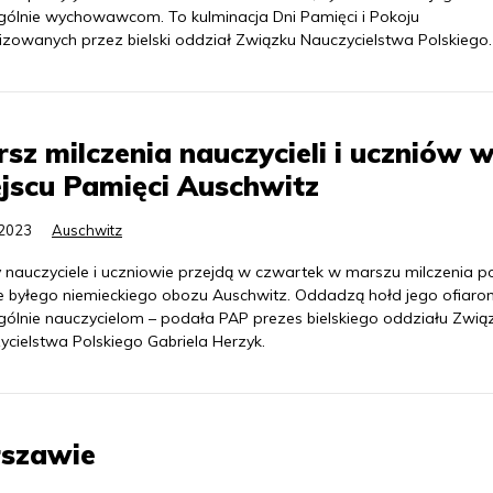
gólnie wychowawcom. To kulminacja Dni Pamięci i Pokoju
izowanych przez bielski oddział Związku Nauczycielstwa Polskiego.
sz milczenia nauczycieli i uczniów 
jscu Pamięci Auschwitz
.2023
Auschwitz
y nauczyciele i uczniowie przejdą w czwartek w marszu milczenia p
ie byłego niemieckiego obozu Auschwitz. Oddadzą hołd jego ofiaro
gólnie nauczycielom – podała PAP prezes bielskiego oddziału Zwią
ycielstwa Polskiego Gabriela Herzyk.
rszawie