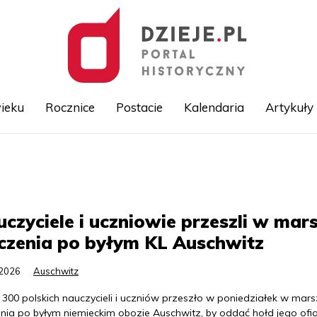
ieku
Rocznice
Postacie
Kalendaria
Artykuły
Przejdź
do
treści
czyciele i uczniowie przeszli w mar
czenia po byłym KL Auschwitz
.2026
Auschwitz
 300 polskich nauczycieli i uczniów przeszło w poniedziałek w mar
enia po byłym niemieckim obozie Auschwitz, by oddać hołd jego ofi