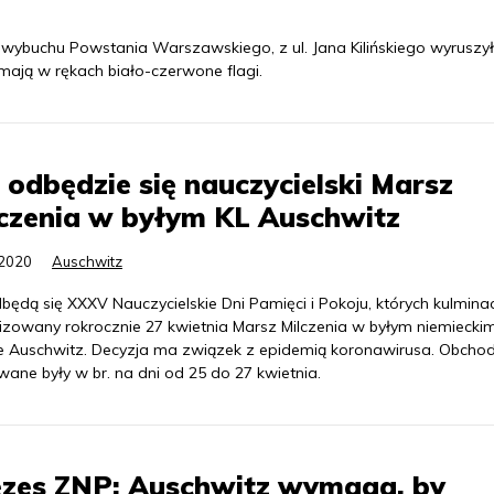
ę wybuchu Powstania Warszawskiego, z ul. Jana Kilińskiego wyruszy
ymają w rękach biało-czerwone flagi.
 odbędzie się nauczycielski Marsz
czenia w byłym KL Auschwitz
.2020
Auschwitz
będą się XXXV Nauczycielskie Dni Pamięci i Pokoju, których kulminac
izowany rokrocznie 27 kwietnia Marsz Milczenia w byłym niemiecki
e Auschwitz. Decyzja ma związek z epidemią koronawirusa. Obcho
ane były w br. na dni od 25 do 27 kwietnia.
ezes ZNP: Auschwitz wymaga, by