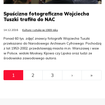
Spuścizna fotograficzna Wojciecha
Tuszki trafiła do NAC
14.12.2016
Kultura i sztuka po 1989 roku
Ponad 60 tys. zdjęć znawcy fotografii Wojciecha Tuszki
przekazano do Narodowego Archiwum Cyfrowego. Pochodzą
z lat 1953-2002, przedstawiają miasta m.in. Warszawę i wsie
w Polsce, widoki Moskwy, Kijowa czy Lipska oraz ludzi ze
środowiska zawodowego autora.
Pagination
››
Ostat
1
2
3
›
»