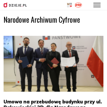
Narodowe Archiwum Cyfrowe
Przejdź
do
treści
Umowa na przebudowę budynku przy ul.