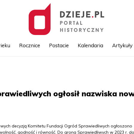
ieku
Rocznice
Postacie
Kalendaria
Artykuły
Przejdź
do
treści
prawiedliwych ogłosił nazwiska no
iwych decyzją Komitetu Fundacji Ogród Sprawiedliwych ogłoszono
o wolność, godność i równość. Do grona Sprawiedliwych w 2023 r. do