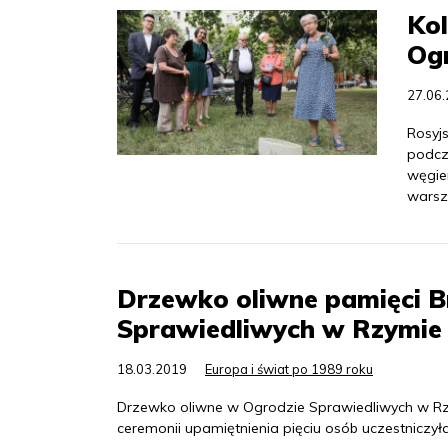
Kol
Og
27.06
Rosyjs
podcz
węgie
warsz
Drzewko oliwne pamięci 
Sprawiedliwych w Rzymie
18.03.2019
Europa i świat po 1989 roku
Drzewko oliwne w Ogrodzie Sprawiedliwych w R
ceremonii upamiętnienia pięciu osób uczestniczył