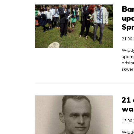
Bar
up
Sp
21.06
Władys
upami
odsło
skwer
21
wa
13.06
Władys