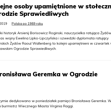
ejne osoby upamiętnione w stołecz
rodzie Sprawiedliwych
.2019
Polska po 1989 roku
ki historyk Arsienij Borisowicz Roginski, nauczycielka ratująca Żydó
as wojny Ewelina Lipko-Lipczyńska i szwedzki dyplomata ratujący
rskich Żydów Raoul Wallenberg to kolejni upamiętnieni w czwartek
awskim Ogrodzie Sprawiedliwych.
Bronisława Geremka w Ogrodzie
zymie dedykowano w poniedziałek pamięci Bronisława Geremka. 
a burmistrz Wiecznego Miasta Virginia Raggi.