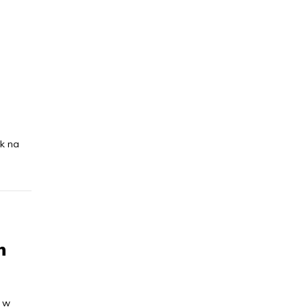
e
k na
h
k w