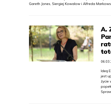
Gareth Jones, Siergiej Kowalow i Alfreda Markows
A. 
Pa
rat
to
06.03
Ideą 
jest u
życie 
popeł
Spraw