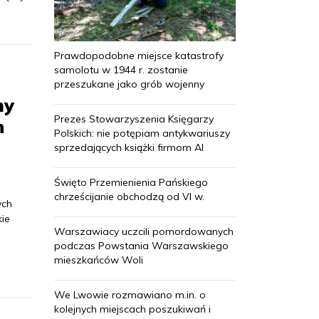
Prawdopodobne miejsce katastrofy
samolotu w 1944 r. zostanie
przeszukane jako grób wojenny
my
Prezes Stowarzyszenia Księgarzy
h
Polskich: nie potępiam antykwariuszy
sprzedających książki firmom AI
Święto Przemienienia Pańskiego
chrześcijanie obchodzą od VI w.
ych
kie
Warszawiacy uczcili pomordowanych
i
podczas Powstania Warszawskiego
mieszkańców Woli
We Lwowie rozmawiano m.in. o
kolejnych miejscach poszukiwań i