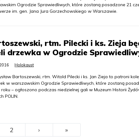
awskim Ogrodzie Sprawiedliwych, które zostaną posadzone 21 cz
werze im. gen. Jana Jura Gorzechowskiego w Warszawie.
toszewski, rtm. Pilecki i ks. Zieja b
li drzewka w Ogrodzie Sprawiedliw
.2016
Holokaust
ław Bartoszewski, rtm. Witold Pilecki i ks. Jan Zieja to patroni kol
ek w warszawskim Ogrodzie Sprawiedliwych, które zostaną posa
 roku – ogłoszono podczas niedzielnej gali w Muzeum Historii Żyd
ch POLIN.
››
Ostatni
2
›
»