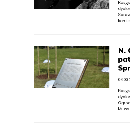
Rosyjs
dyplo
Spraw
kamien
N. 
pa
Sp
06.03
Rosyjs
dyplo
Ogrod
Muzeu