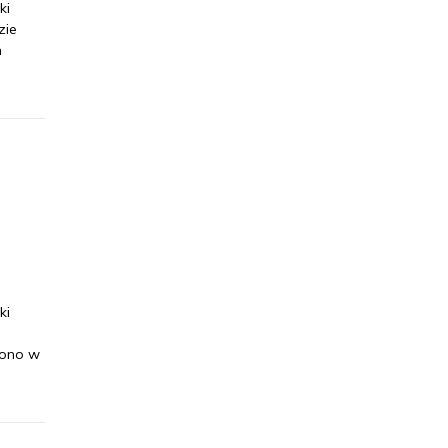
ki
zie
h
ki
zono w