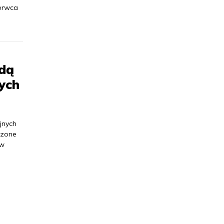
erwca
ędą
ych
ejnych
dzone
ów