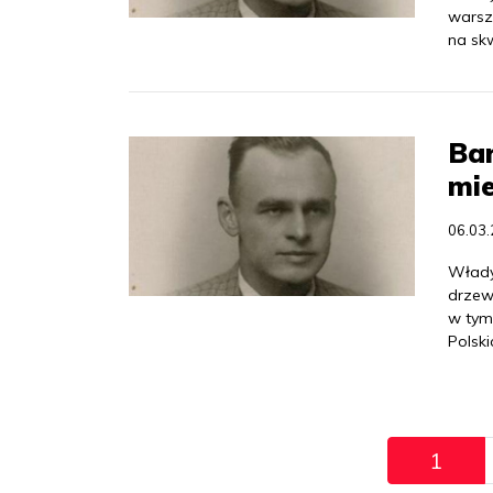
warsz
na sk
Bar
mie
06.03
Władys
drzew
w tym
Polski
Pagination
1