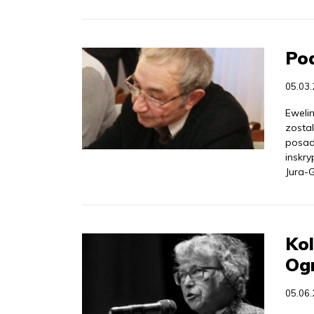
Po
05.03
Ewelin
zosta
posad
inskr
Jura-
Kol
Og
05.06