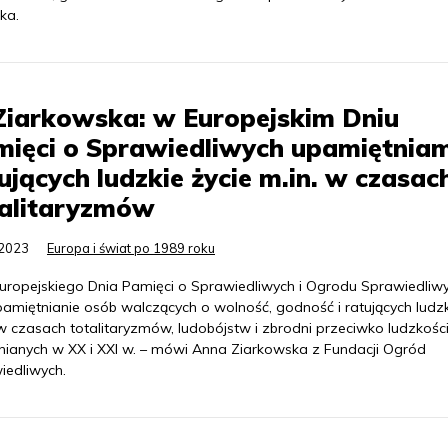
ka.
Ziarkowska: w Europejskim Dniu
mięci o Sprawiedliwych upamiętnia
ujących ludzkie życie m.in. w czasac
talitaryzmów
.2023
Europa i świat po 1989 roku
Europejskiego Dnia Pamięci o Sprawiedliwych i Ogrodu Sprawiedliw
pamiętnianie osób walczących o wolność, godność i ratujących ludz
w czasach totalitaryzmów, ludobójstw i zbrodni przeciwko ludzkośc
nianych w XX i XXI w. – mówi Anna Ziarkowska z Fundacji Ogród
iedliwych.