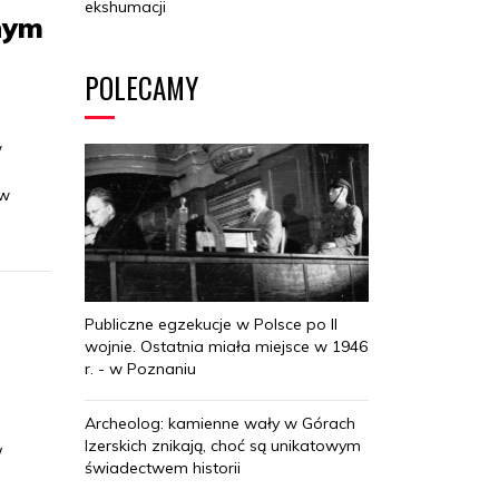
ekshumacji
nym
POLECAMY
w
 w
Publiczne egzekucje w Polsce po II
wojnie. Ostatnia miała miejsce w 1946
r. - w Poznaniu
Archeolog: kamienne wały w Górach
Izerskich znikają, choć są unikatowym
W
świadectwem historii