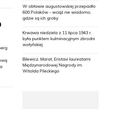
W obławie augustowskiej przepadło
600 Polaków - wciąż nie wiadomo,
gdzie są ich groby
9
Krwawa niedziela z 11 lipca 1943 r.
była punktem kulminacyjnym zbrodni
wołyńskiej
berg
Bilewicz, Marat, Eristavi laureatami
kową
Międzynarodowej Nagrody im.
na
Witolda Pileckiego