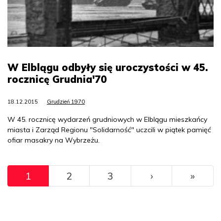
W Elblągu odbyły się uroczystości w 45.
rocznicę Grudnia'70
18.12.2015
Grudzień 1970
W 45. rocznicę wydarzeń grudniowych w Elblągu mieszkańcy
miasta i Zarząd Regionu "Solidarność" uczcili w piątek pamięć
ofiar masakry na Wybrzeżu.
Pagination
››
Ostat
1
2
3
›
»