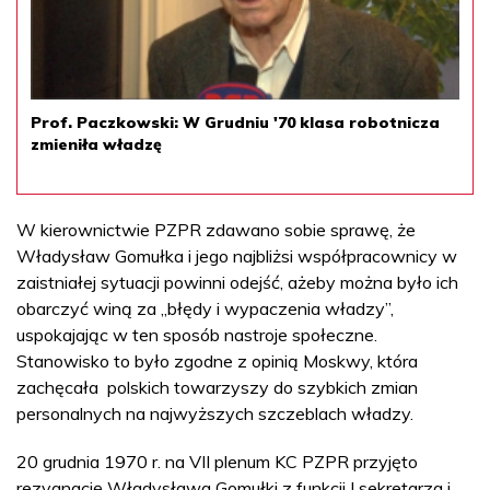
Prof. Paczkowski: W Grudniu '70 klasa robotnicza
zmieniła władzę
W kierownictwie PZPR zdawano sobie sprawę, że
Władysław Gomułka i jego najbliżsi współpracownicy w
zaistniałej sytuacji powinni odejść, ażeby można było ich
obarczyć winą za „błędy i wypaczenia władzy”,
uspokajając w ten sposób nastroje społeczne.
Stanowisko to było zgodne z opinią Moskwy, która
zachęcała polskich towarzyszy do szybkich zmian
personalnych na najwyższych szczeblach władzy.
20 grudnia 1970 r. na VII plenum KC PZPR przyjęto
rezygnację Władysława Gomułki z funkcji I sekretarza i