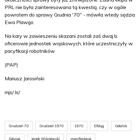
PRL nie była zainteresowana tą kwestią, czy w ogóle
powrotem do sprawy Grudnia '70" - mówiła wtedy sędzia
Ewa Plawgo.
Na kary w zawieszeniu skazani zostali zaś dwaj b.
oficerowie jednostek wojskowych, które uczestniczyły w
pacyfikacji robotników.
(PAP)
Mariusz Jarosiński
mjs/ ls/
Grudzień 70
Grudzień 1970
1970
Elbląg
Gdańsk
Gdynia
Janek Wiśniewski
manifestacja