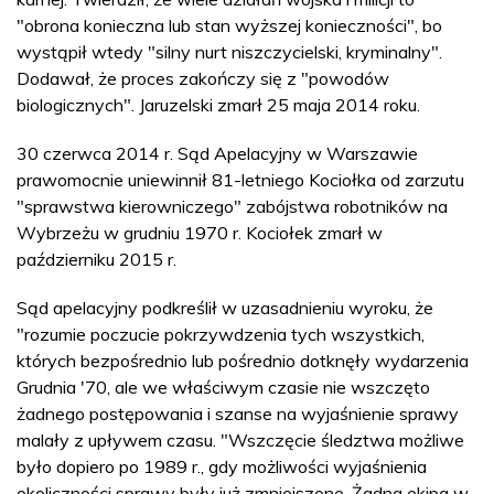
"obrona konieczna lub stan wyższej konieczności", bo
wystąpił wtedy "silny nurt niszczycielski, kryminalny".
Dodawał, że proces zakończy się z "powodów
biologicznych". Jaruzelski zmarł 25 maja 2014 roku.
30 czerwca 2014 r. Sąd Apelacyjny w Warszawie
prawomocnie uniewinnił 81-letniego Kociołka od zarzutu
"sprawstwa kierowniczego" zabójstwa robotników na
Wybrzeżu w grudniu 1970 r. Kociołek zmarł w
październiku 2015 r.
Sąd apelacyjny podkreślił w uzasadnieniu wyroku, że
"rozumie poczucie pokrzywdzenia tych wszystkich,
których bezpośrednio lub pośrednio dotknęły wydarzenia
Grudnia '70, ale we właściwym czasie nie wszczęto
żadnego postępowania i szanse na wyjaśnienie sprawy
malały z upływem czasu. "Wszczęcie śledztwa możliwe
było dopiero po 1989 r., gdy możliwości wyjaśnienia
okoliczności sprawy były już zmniejszone. Żadna ekipa w