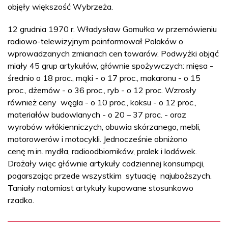
objęły większość Wybrzeża.
12 grudnia 1970 r. Władysław Gomułka w przemówieniu
radiowo-telewizyjnym poinformował Polaków o
wprowadzanych zmianach cen towarów. Podwyżki objąć
miały 45 grup artykułów, głównie spożywczych: mięsa -
średnio o 18 proc., mąki - o 17 proc., makaronu - o 15
proc., dżemów - o 36 proc., ryb - o 12 proc. Wzrosły
również ceny węgla - o 10 proc., koksu - o 12 proc.,
materiałów budowlanych - o 20 – 37 proc. - oraz
wyrobów włókienniczych, obuwia skórzanego, mebli,
motorowerów i motocykli. Jednocześnie obniżono
cenę m.in. mydła, radioodbiorników, pralek i lodówek.
Drożały więc głównie artykuły codziennej konsumpcji,
pogarszając przede wszystkim sytuację najuboższych.
Taniały natomiast artykuły kupowane stosunkowo
rzadko.