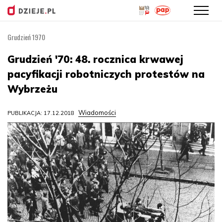
Grudzień 1970
Przejdź
do
Grudzień '70: 48. rocznica krwawej
treści
pacyfikacji robotniczych protestów na
Wybrzeżu
Wiadomości
PUBLIKACJA: 17.12.2018