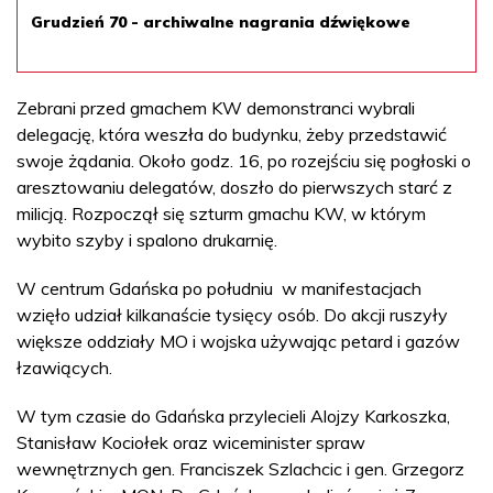
Grudzień 70 - archiwalne nagrania dźwiękowe
Zebrani przed gmachem KW demonstranci wybrali
delegację, która weszła do budynku, żeby przedstawić
swoje żądania. Około godz. 16, po rozejściu się pogłoski o
aresztowaniu delegatów, doszło do pierwszych starć z
milicją. Rozpoczął się szturm gmachu KW, w którym
wybito szyby i spalono drukarnię.
W centrum Gdańska po południu w manifestacjach
wzięło udział kilkanaście tysięcy osób. Do akcji ruszyły
większe oddziały MO i wojska używając petard i gazów
łzawiących.
W tym czasie do Gdańska przylecieli Alojzy Karkoszka,
Stanisław Kociołek oraz wiceminister spraw
wewnętrznych gen. Franciszek Szlachcic i gen. Grzegorz