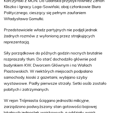
Korczyński z MON. Do Gdańska przybyli również Zenon
Kliszko i Ignacy Loga-Sowiński, obaj członkowie Biura
Politycznego, cieszący się pełnym zaufaniem
Władysława Gomułki.
Przedstawiciele władz partyjnych nie podjęli jednak
żadnych rozmów z wyłonioną przez strajkujących
reprezentacją.
Siły porządkowe do późnych godzin nocnych brutalnie
rozpraszały tłum. Do starć dochodziło głównie pod
budynkiem KW, Dworcem Głównym i na Wałach
Piastowskich. W niektórych miejscach podpalano
samochody, kioski z gazetami, wybijano szyby
wystawowe. Padły pierwsze strzały. Setki osób zostało
pobitych i zatrzymanych.
W rejon Trójmiasta ściągano jednostki milicyjne,
zarządzono podwyższony stan gotowości bojowej
lokalnych jednostek wojskowych, a oddziały wojsk