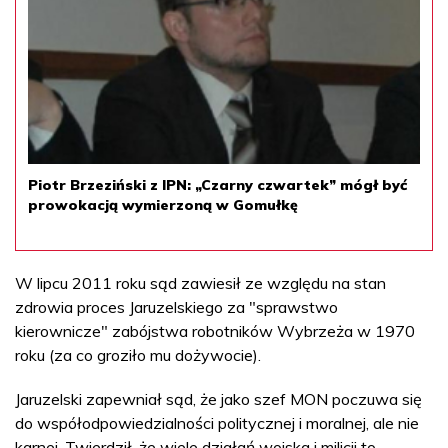
Piotr Brzeziński z IPN: „Czarny czwartek” mógł być
prowokacją wymierzoną w Gomułkę
W lipcu 2011 roku sąd zawiesił ze względu na stan
zdrowia proces Jaruzelskiego za "sprawstwo
kierownicze" zabójstwa robotników Wybrzeża w 1970
roku (za co groziło mu dożywocie).
Jaruzelski zapewniał sąd, że jako szef MON poczuwa się
do współodpowiedzialności politycznej i moralnej, ale nie
karnej. Twierdził, że wiele działań wojska i milicji to