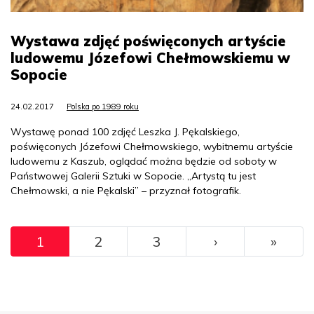
Wystawa zdjęć poświęconych artyście
ludowemu Józefowi Chełmowskiemu w
Sopocie
24.02.2017
Polska po 1989 roku
Wystawę ponad 100 zdjęć Leszka J. Pękalskiego,
poświęconych Józefowi Chełmowskiego, wybitnemu artyście
ludowemu z Kaszub, oglądać można będzie od soboty w
Państwowej Galerii Sztuki w Sopocie. „Artystą tu jest
Chełmowski, a nie Pękalski” – przyznał fotografik.
Pagination
››
Ostat
1
2
3
›
»