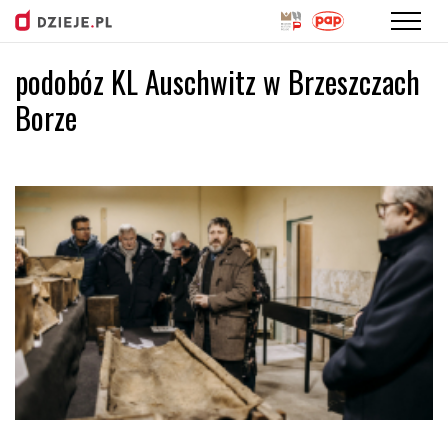
podobóz KL Auschwitz w Brzeszczach
Przejdź
do
Borze
treści