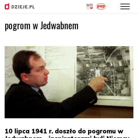
pogrom w Jedwabnem
Przejdź
do
treści
10 lipca 1941 r. doszło do pogromu w