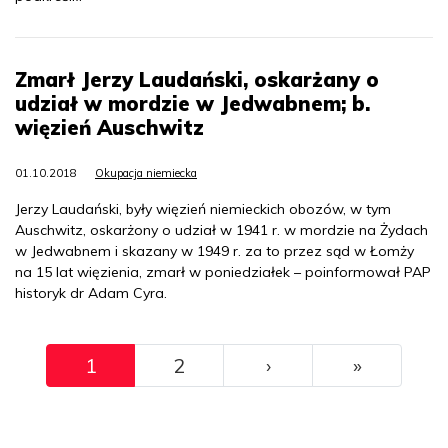
Zmarł Jerzy Laudański, oskarżany o
udział w mordzie w Jedwabnem; b.
więzień Auschwitz
01.10.2018
Okupacja niemiecka
Jerzy Laudański, były więzień niemieckich obozów, w tym
Auschwitz, oskarżony o udział w 1941 r. w mordzie na Żydach
w Jedwabnem i skazany w 1949 r. za to przez sąd w Łomży
na 15 lat więzienia, zmarł w poniedziałek – poinformował PAP
historyk dr Adam Cyra.
Pagination
››
Ostatni
1
2
›
»