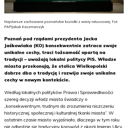
Najstarsze zachowane poznańskie koziołki z wieży ratuszowej. Fot.
PAP/Jakub Kaczmarczyk
Poznań pod rządami prezydenta Jacka
Jaśkowiaka (KO) konsekwentnie zatraca swoje
unikalne cechy, traci tożsamość opartą na
tradycji – uważają lokalni politycy PiS. Władze
miasta przekonują, że stolica Wielkopolski
dobrze dba o tradycję i rozwija swoje unikalne
cechy w nowym kontekście.
Według lokalnych polityków Prawa i Sprawiedliwości
szereg decyzji władz miasta świadczy o
„konsekwentnym, trudnym do zrozumienia niszczeniu
historycznej, społecznej i kulturalnej tkanki miasta”. W
ostatnim czasie miasto wyjaśniało, dlaczego w tym roku
nie odbędzie się tradycyjny korowód z okazji Imienin Ulicy