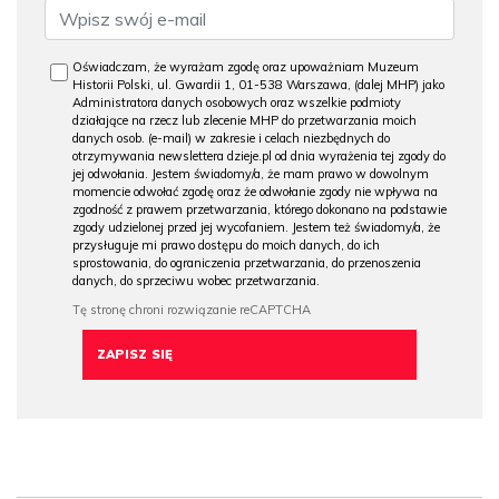
Oświadczam, że wyrażam zgodę oraz upoważniam Muzeum
Historii Polski, ul. Gwardii 1, 01-538 Warszawa, (dalej MHP) jako
Administratora danych osobowych oraz wszelkie podmioty
działające na rzecz lub zlecenie MHP do przetwarzania moich
danych osob. (e-mail) w zakresie i celach niezbędnych do
otrzymywania newslettera dzieje.pl od dnia wyrażenia tej zgody do
jej odwołania. Jestem świadomy/a, że mam prawo w dowolnym
momencie odwołać zgodę oraz że odwołanie zgody nie wpływa na
zgodność z prawem przetwarzania, którego dokonano na podstawie
zgody udzielonej przed jej wycofaniem. Jestem też świadomy/a, że
przysługuje mi prawo dostępu do moich danych, do ich
sprostowania, do ograniczenia przetwarzania, do przenoszenia
danych, do sprzeciwu wobec przetwarzania.