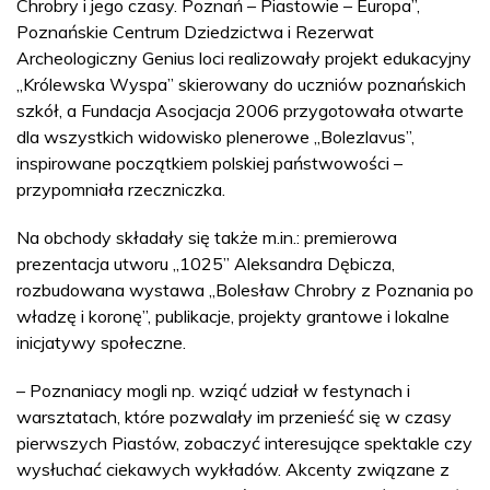
Chrobry i jego czasy. Poznań – Piastowie – Europa”,
Poznańskie Centrum Dziedzictwa i Rezerwat
Archeologiczny Genius loci realizowały projekt edukacyjny
„Królewska Wyspa” skierowany do uczniów poznańskich
szkół, a Fundacja Asocjacja 2006 przygotowała otwarte
dla wszystkich widowisko plenerowe „Bolezlavus”,
inspirowane początkiem polskiej państwowości –
przypomniała rzeczniczka.
Na obchody składały się także m.in.: premierowa
prezentacja utworu „1025” Aleksandra Dębicza,
rozbudowana wystawa „Bolesław Chrobry z Poznania po
władzę i koronę”, publikacje, projekty grantowe i lokalne
inicjatywy społeczne.
– Poznaniacy mogli np. wziąć udział w festynach i
warsztatach, które pozwalały im przenieść się w czasy
pierwszych Piastów, zobaczyć interesujące spektakle czy
wysłuchać ciekawych wykładów. Akcenty związane z