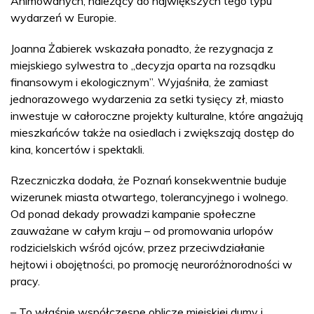
Animowanych, należący do największych tego typu
wydarzeń w Europie.
Joanna Żabierek wskazała ponadto, że rezygnacja z
miejskiego sylwestra to „decyzja oparta na rozsądku
finansowym i ekologicznym”. Wyjaśniła, że zamiast
jednorazowego wydarzenia za setki tysięcy zł, miasto
inwestuje w całoroczne projekty kulturalne, które angażują
mieszkańców także na osiedlach i zwiększają dostęp do
kina, koncertów i spektakli.
Rzeczniczka dodała, że Poznań konsekwentnie buduje
wizerunek miasta otwartego, tolerancyjnego i wolnego.
Od ponad dekady prowadzi kampanie społeczne
zauważane w całym kraju – od promowania urlopów
rodzicielskich wśród ojców, przez przeciwdziałanie
hejtowi i obojętności, po promocję neuroróżnorodności w
pracy.
– To właśnie współczesne oblicze miejskiej dumy i