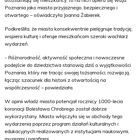
utożsamiają się mieszkańcy, to na nich opiera się wizja
Poznania jako miasta przyjaznego, bezpiecznego i
otwartego – oświadczyła Joanna Żabierek.
Podkreśliła, że miasto konsekwentnie pielęgnuje tradycję,
wspiera kulturę i oferuje mieszkańcom szeroki wachlarz
wydarzeń.
- Różnorodność, aktywność społeczna i nowoczesne
podejście do dziedzictwa stanowią dziś o wyjątkowości
Poznania, który nie tracąc swojej tożsamości, rozwija ją,
łącząc szacunek dla historii z otwartością na
współczesność – powiedziała.
W opinii władz miasta potencjał rocznicy 1000-lecia
koronacji Bolesława Chrobrego został dobrze
wykorzystany. Miasto włączyło się w obchody tego
wydarzenia poprzez program działań kulturalnych i
edukacyjnych realizowanych z instytucjami naukowymi,
muzeami i parafiami.