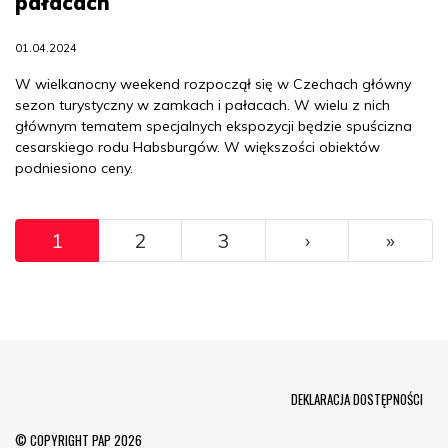
pałacach
01.04.2024
W wielkanocny weekend rozpoczął się w Czechach główny
sezon turystyczny w zamkach i pałacach. W wielu z nich
głównym tematem specjalnych ekspozycji będzie spuścizna
cesarskiego rodu Habsburgów. W większości obiektów
podniesiono ceny.
Pagination
››
Ostat
1
2
3
›
»
Menu Footer
DEKLARACJA DOSTĘPNOŚCI
© COPYRIGHT PAP 2026