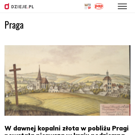
Praga
Przejdź
do
treści
W dawnej kopalni złota w pobliżu Pragi