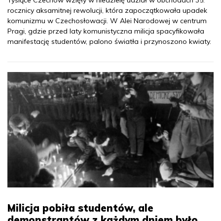
Tysiące Czechów wzięły w niedzielę udział w obchodach 35.
rocznicy aksamitnej rewolucji, która zapoczątkowała upadek
komunizmu w Czechosłowacji. W Alei Narodowej w centrum
Pragi, gdzie przed laty komunistyczna milicja spacyfikowała
manifestację studentów, palono światła i przynoszono kwiaty.
Milicja pobiła studentów, ale
demonstrantów z każdym dniem było