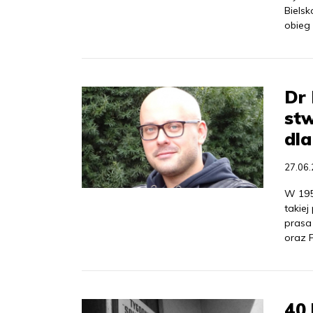
Bielsk
obieg
Dr 
stw
dla
27.06
W 195
takiej
prasa 
oraz P
40 