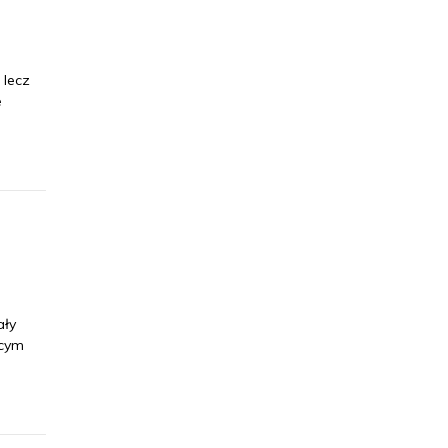
 lecz
e
ały
ącym