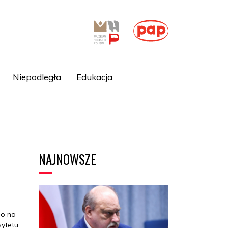
Niepodległa
Edukacja
NAJNOWSZE
no na
sytetu