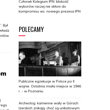
Członek Kolegium IPN: bliskość
wyborów raczej nie skłoni do
kompromisu ws. nowego prezesa IPN
. Był
POLECAMY
 władz
mentów
iom
Publiczne egzekucje w Polsce po II
wojnie. Ostatnia miała miejsce w 1946
r. - w Poznaniu
ę
Archeolog: kamienne wały w Górach
erego
Izerskich znikają, choć są unikatowym