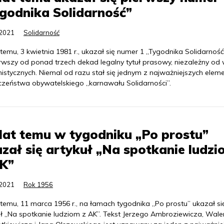
godnika Solidarność”
.2021
Solidarność
 temu, 3 kwietnia 1981 r., ukazał się numer 1 „Tygodnika Solidarność”
erwszy od ponad trzech dekad legalny tytuł prasowy, niezależny od
istycznych. Niemal od razu stał się jednym z najważniejszych ele
czeństwa obywatelskiego „karnawału Solidarności”.
lat temu w tygodniku „Po prostu”
zał się artykuł „Na spotkanie ludz
AK”
.2021
Rok 1956
 temu, 11 marca 1956 r., na łamach tygodnika „Po prostu” ukazał si
uł „Na spotkanie ludziom z AK”. Tekst Jerzego Ambroziewicza, Wal