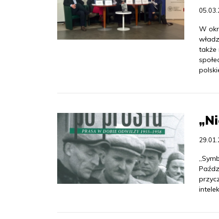
05.03
W okr
władzy
także
społec
polski
„Ni
29.01
„Symb
Paździ
przycz
intele