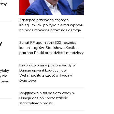
eżny
Zastępca przewodniczącego
Kolegium IPN: polityka nie ma wpływu
na podejmowane przez nas decyzje
y
Senat RP upamiętnił 300. rocznicę
kanonizacji św. Stanisława Kostki -
patrona Polski oraz dzieci i młodzieży
Rekordowo niski poziom wody w
Dunaju ujawnił kadłuby floty
byłoby
Wehrmachtu z czasów II wojny
y nie
światowej
odowej
Wyjątkowo niski poziom wody w
Dunaju odsłonił pozostałości
starożytnego mostu