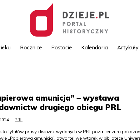
ieku
Rocznice
Postacie
Kalendaria
Artykuły
Przejdź
do
treści
apierowa amunicja” – wystawa
dawnictw drugiego obiegu PRL
.2024
PRL
o sto tytułów prasy i książek wydanych w PRL poza cenzurą pokaza
wie „Papierowa amunicja”, otwartej we wtorek w bibliotece Uniwer