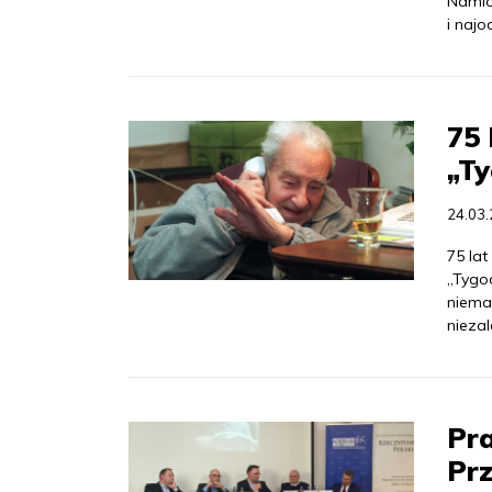
Namio
i najo
75 
„T
24.03
75 lat
„Tygo
niema
nieza
Pra
Prz