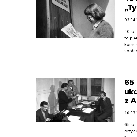
„Ty
03.04
40 lat
to pi
komun
społe
65 
uka
z 
10.03
65 lat
artyk