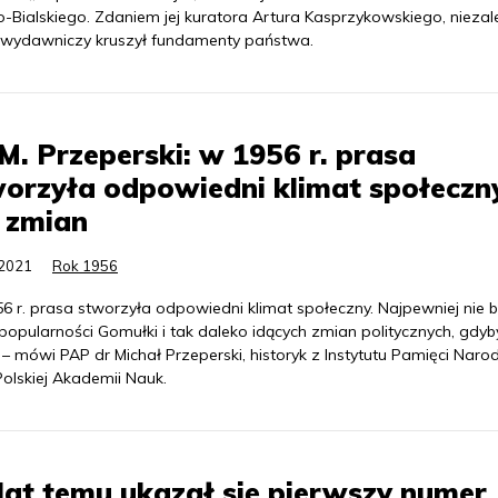
o-Bialskiego. Zdaniem jej kuratora Artura Kasprzykowskiego, niezal
 wydawniczy kruszył fundamenty państwa.
M. Przeperski: w 1956 r. prasa
orzyła odpowiedni klimat społeczn
 zmian
.2021
Rok 1956
6 r. prasa stworzyła odpowiedni klimat społeczny. Najpewniej nie 
 popularności Gomułki i tak daleko idących zmian politycznych, gdyb
– mówi PAP dr Michał Przeperski, historyk z Instytutu Pamięci Nar
olskiej Akademii Nauk.
lat temu ukazał się pierwszy numer