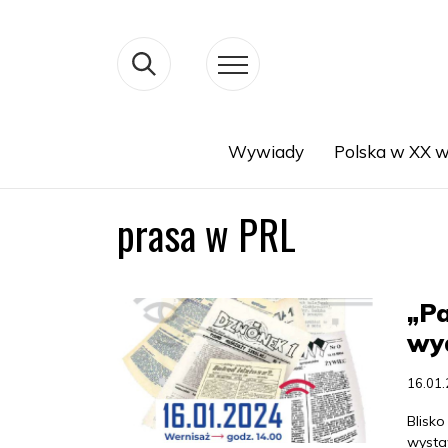
Wywiady
Polska w XX w
Search
prasa w PRL
„P
wy
16.01
Blisk
wysta