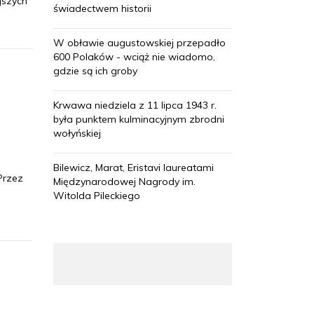
jszych
świadectwem historii
W obławie augustowskiej przepadło
600 Polaków - wciąż nie wiadomo,
gdzie są ich groby
Krwawa niedziela z 11 lipca 1943 r.
była punktem kulminacyjnym zbrodni
wołyńskiej
Bilewicz, Marat, Eristavi laureatami
Przez
Międzynarodowej Nagrody im.
Witolda Pileckiego