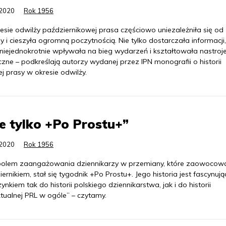
.2020
Rok 1956
esie odwilży październikowej prasa częściowo uniezależniła się od
 i cieszyła ogromną poczytnością. Nie tylko dostarczała informacji,
 niejednokrotnie wpływała na bieg wydarzeń i kształtowała nastroj
zne – podkreślają autorzy wydanej przez IPN monografii o historii
ej prasy w okresie odwilży.
e tylko +Po Prostu+”
.2020
Rok 1956
olem zaangażowania dziennikarzy w przemiany, które zaowocow
ernikiem, stał się tygodnik +Po Prostu+. Jego historia jest fascynuj
ynkiem tak do historii polskiego dziennikarstwa, jak i do historii
ktualnej PRL w ogóle” – czytamy.