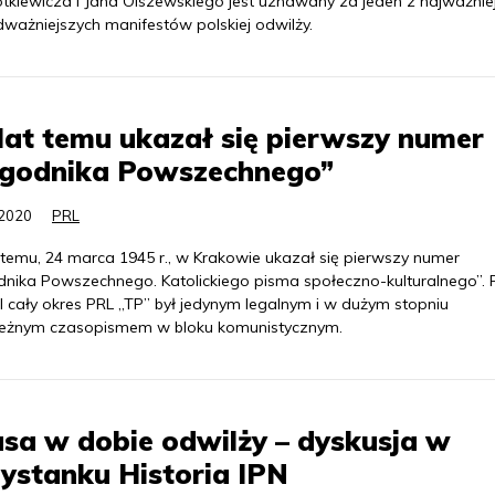
tkiewicza i Jana Olszewskiego jest uznawany za jeden z najważnie
dważniejszych manifestów polskiej odwilży.
lat temu ukazał się pierwszy numer
ygodnika Powszechnego”
.2020
PRL
 temu, 24 marca 1945 r., w Krakowie ukazał się pierwszy numer
dnika Powszechnego. Katolickiego pisma społeczno-kulturalnego”. 
l cały okres PRL „TP” był jedynym legalnym i w dużym stopniu
leżnym czasopismem w bloku komunistycznym.
sa w dobie odwilży – dyskusja w
ystanku Historia IPN