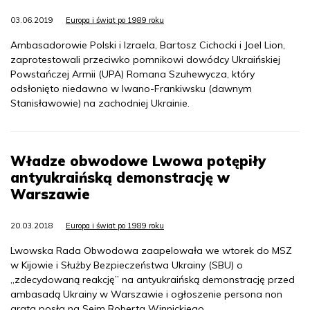
03.06.2019
Europa i świat po 1989 roku
Ambasadorowie Polski i Izraela, Bartosz Cichocki i Joel Lion,
zaprotestowali przeciwko pomnikowi dowódcy Ukraińskiej
Powstańczej Armii (UPA) Romana Szuhewycza, który
odsłonięto niedawno w Iwano-Frankiwsku (dawnym
Stanisławowie) na zachodniej Ukrainie.
Władze obwodowe Lwowa potępiły
antyukraińską demonstrację w
Warszawie
20.03.2018
Europa i świat po 1989 roku
Lwowska Rada Obwodowa zaapelowała we wtorek do MSZ
w Kijowie i Służby Bezpieczeństwa Ukrainy (SBU) o
„zdecydowaną reakcję” na antyukraińską demonstrację przed
ambasadą Ukrainy w Warszawie i ogłoszenie persona non
grata posła na Sejm Roberta Winnickiego.