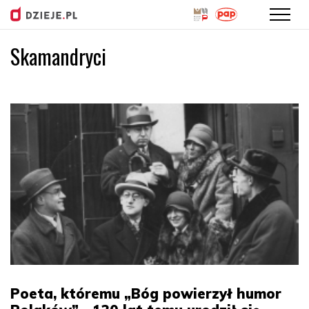
Skamandryci
Przejdź
do
treści
Poeta, któremu „Bóg powierzył humor