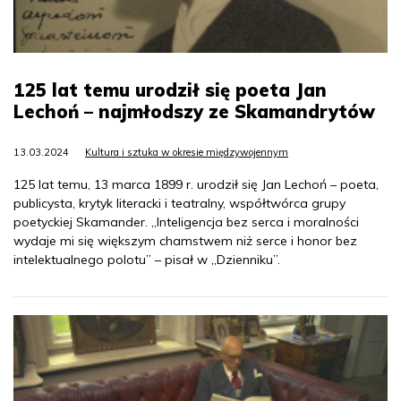
125 lat temu urodził się poeta Jan
Lechoń – najmłodszy ze Skamandrytów
13.03.2024
Kultura i sztuka w okresie międzywojennym
125 lat temu, 13 marca 1899 r. urodził się Jan Lechoń – poeta,
publicysta, krytyk literacki i teatralny, współtwórca grupy
poetyckiej Skamander. „Inteligencja bez serca i moralności
wydaje mi się większym chamstwem niż serce i honor bez
intelektualnego polotu” – pisał w „Dzienniku”.