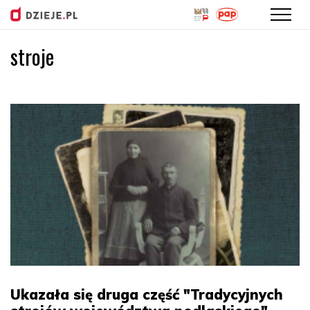
stroje
Przejdź
do
treści
Ukazała się druga część "Tradycyjnych