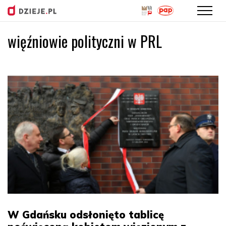
więźniowie polityczni w PRL
Przejdź
do
treści
W Gdańsku odsłonięto tablicę