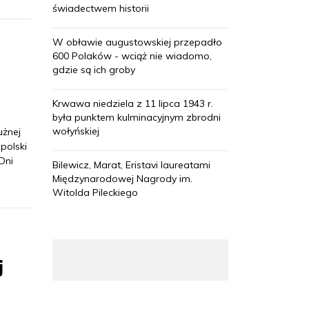
świadectwem historii
W obławie augustowskiej przepadło
600 Polaków - wciąż nie wiadomo,
gdzie są ich groby
Krwawa niedziela z 11 lipca 1943 r.
była punktem kulminacyjnym zbrodni
wołyńskiej
użnej
polski
Dni
Bilewicz, Marat, Eristavi laureatami
Międzynarodowej Nagrody im.
Witolda Pileckiego
j