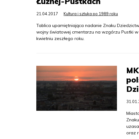
Łużnej-Pustkach
21.04.2017
Kultura i sztuka po 1989 roku
Tablica upamiętniająca nadanie Znaku Dziedzictw
wojny światowej cmentarzu na wzgórzu Pustki w 
kwietniu zeszłego roku.
MKi
po
Dzi
31.01
Miast
Znaku
uzasa
oraz r