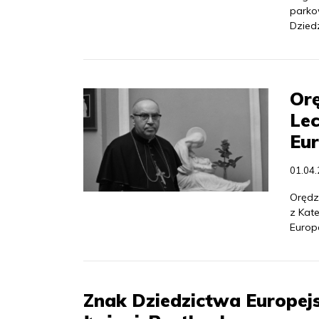
parko
Dziedz
Orę
Le
Eur
01.04
Orędz
z Kat
Europ
Znak Dziedzictwa Europej