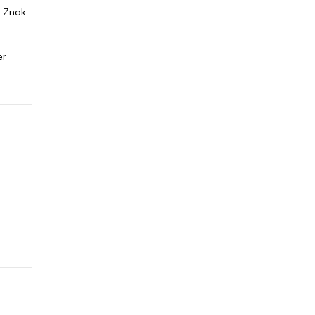
ę Znak
er