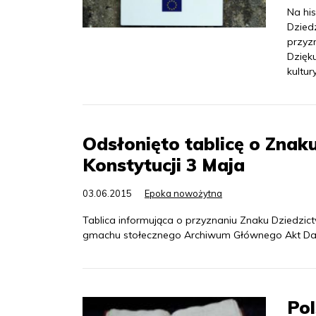
Na his
Dzied
przyzn
Dzięku
kultury
Odsłonięto tablicę o Znak
Konstytucji 3 Maja
03.06.2015
Epoka nowożytna
Tablica informująca o przyznaniu Znaku Dziedzict
gmachu stołecznego Archiwum Głównego Akt Daw
Pol