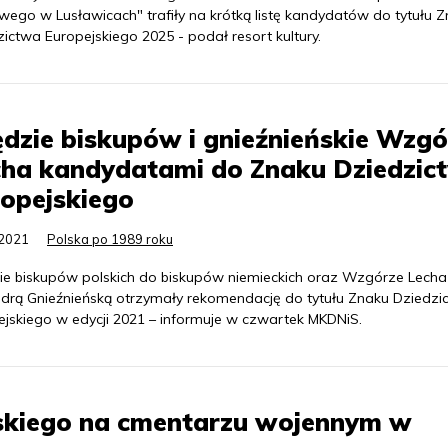
wego w Lusławicach" trafiły na krótką listę kandydatów do tytułu 
ictwa Europejskiego 2025 - podał resort kultury.
dzie biskupów i gnieźnieńskie Wzgó
cha kandydatami do Znaku Dziedzic
opejskiego
.2021
Polska po 1989 roku
ie biskupów polskich do biskupów niemieckich oraz Wzgórze Lech
edrą Gnieźnieńską otrzymały rekomendację do tytułu Znaku Dziedzi
ejskiego w edycji 2021 – informuje w czwartek MKDNiS.
skiego na cmentarzu wojennym w