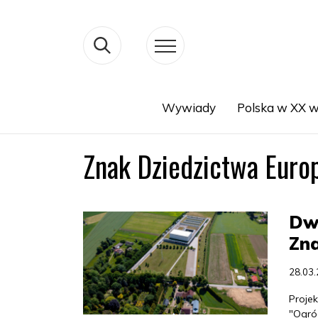
Wywiady
Polska w XX w
Search
Znak Dziedzictwa Euro
Dwa
Zna
28.03
Projek
"Ogró