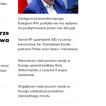
Znaku
Zastępca przewodniczącego
Kolegium IPN: polityka nie ma wpływu
na podejmowane przez nas decyzje
rze
twa
Senat RP upamiętnił 300. rocznicę
kanonizacji św. Stanisława Kostki -
patrona Polski oraz dzieci i młodzieży
Rekordowo niski poziom wody w
Dunaju ujawnił kadłuby floty
a wraz
Wehrmachtu z czasów II wojny
ctwa
światowej
Wyjątkowo niski poziom wody w
Dunaju odsłonił pozostałości
starożytnego mostu