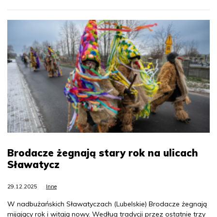
Brodacze żegnają stary rok na ulicach
Sławatycz
29.12.2025
Inne
W nadbużańskich Sławatyczach (Lubelskie) Brodacze żegnają
mijający rok i witają nowy. Według tradycji przez ostatnie trzy