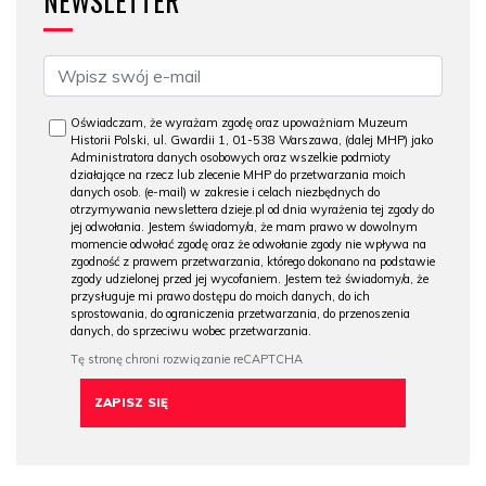
NEWSLETTER
Oświadczam, że wyrażam zgodę oraz upoważniam Muzeum
Historii Polski, ul. Gwardii 1, 01-538 Warszawa, (dalej MHP) jako
Administratora danych osobowych oraz wszelkie podmioty
działające na rzecz lub zlecenie MHP do przetwarzania moich
danych osob. (e-mail) w zakresie i celach niezbędnych do
otrzymywania newslettera dzieje.pl od dnia wyrażenia tej zgody do
jej odwołania. Jestem świadomy/a, że mam prawo w dowolnym
momencie odwołać zgodę oraz że odwołanie zgody nie wpływa na
zgodność z prawem przetwarzania, którego dokonano na podstawie
zgody udzielonej przed jej wycofaniem. Jestem też świadomy/a, że
przysługuje mi prawo dostępu do moich danych, do ich
sprostowania, do ograniczenia przetwarzania, do przenoszenia
danych, do sprzeciwu wobec przetwarzania.