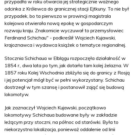
przypadła w roku otwarcia jej strategicznie ważnego
odcinka z Królewca do granicznej stacji Ejtkuny. To nie był
przypadek, bo ta pierwsza w prowincji magistrala
kolejowa otwierała nową epokę w gospodarczym
rozwoju kraju. Znakomicie wyczuwał to przemysłowiec
Ferdinand Schichau" - podkreślił Wojciech Kujawski,
krajoznawca i wydawca książek o tematyce regionalnej.
Stocznia Schichaua w Elblągu rozpoczęła działalność w
1854 r., dwa lata po tym, jak dotarła tam kolej żelazna. W
1857 roku Kolej Wschodnia zbliżyła się do granicy z Rosją
i jej potencjał mógł być w pełni wykorzystany. Schichau
dostrzegł w tym szansę i postanowił zająć się budową
lokomotyw.
Jak zaznaczył Wojciech Kujawski, początkowo
lokomotywy Schichaua budowane były w zakładzie
leżącym przy stoczni, na północ od starówki. Była to
niekorzystna lokalizacja, ponieważ oddalenie od linii