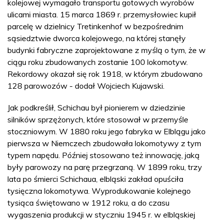
kolejowej wymagało transportu gotowych wyrobów
ulicami miasta. 15 marca 1869 r. przemysłowiec kupił
parcelę w dzielnicy Tretinkenhof w bezpośrednim
sąsiedztwie dworca kolejowego, na której stanęły
budynki fabryczne zaprojektowane z myślą o tym, że w
ciągu roku zbudowanych zostanie 100 lokomotyw.
Rekordowy okazał się rok 1918, w którym zbudowano
128 parowozów - dodał Wojciech Kujawski.
Jak podkreślił, Schichau był pionierem w dziedzinie
silników sprzężonych, które stosował w przemyśle
stoczniowym. W 1880 roku jego fabryka w Elblągu jako
pierwsza w Niemczech zbudowała lokomotywy z tym
typem napędu. Później stosowano też innowację, jaką
były parowozy na parę przegrzaną. W 1899 roku, trzy
lata po śmierci Schichaua, elbląski zakład opuściła
tysięczna lokomotywa. Wyprodukowanie kolejnego
tysiąca świętowano w 1912 roku, a do czasu
wygaszenia produkcji w styczniu 1945 r. w elbląskiej