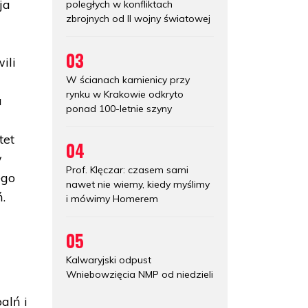
ja
poległych w konfliktach
zbrojnych od II wojny światowej
03
ili
W ścianach kamienicy przy
rynku w Krakowie odkryto
a
ponad 100-letnie szyny
tet
04
w
Prof. Klęczar: czasem sami
ego
nawet nie wiemy, kiedy myślimy
ń.
i mówimy Homerem
05
Kalwaryjski odpust
Wniebowzięcia NMP od niedzieli
alń i