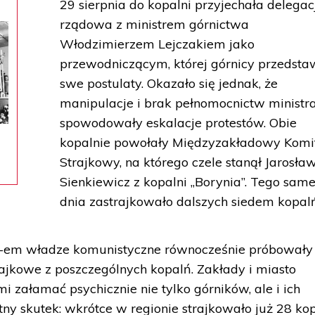
29 sierpnia do kopalni przyjechała delegac
rządowa z ministrem górnictwa
Włodzimierzem Lejczakiem jako
przewodniczącym, której górnicy przedstaw
swe postulaty. Okazało się jednak, że
manipulacje i brak pełnomocnictw ministr
spowodowały eskalacje protestów. Obie
kopalnie powołały Międzyzakładowy Komi
Strajkowy, na którego czele stanął Jarosła
Sienkiewicz z kopalni „Borynia”. Tego sam
dnia zastrajkowało dalszych siedem kopal
-em władze komunistyczne równocześnie próbowały
ajkowe z poszczególnych kopalń. Zakłady i miasto
załamać psychicznie nie tylko górników, ale i ich
tny skutek: wkrótce w regionie strajkowało już 28 kop