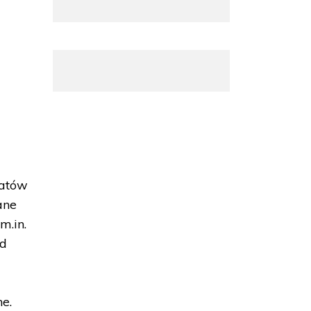
latów
ane
m.in.
od
e.