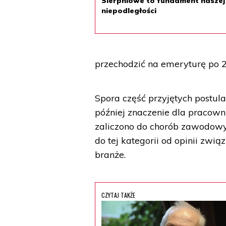
Sierpniowe to fundament naszej
niepodległości
przechodzić na emeryturę po 2
Spora część przyjętych postul
później znaczenie dla pracown
zaliczono do chorób zawodowyc
do tej kategorii od opinii zw
branże.
CZYTAJ TAKŻE