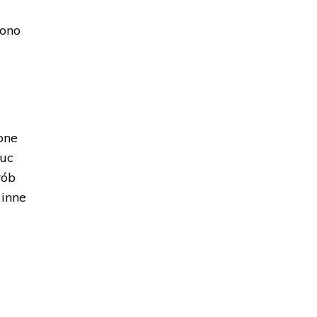
lono
one
łuc
rób
 inne