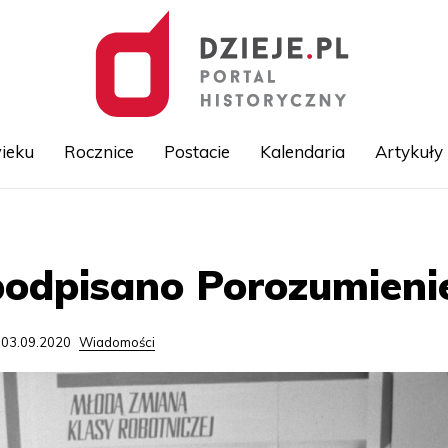
ieku
Rocznice
Postacie
Kalendaria
Artykuły
Przejdź
do
treści
podpisano Porozumienie
 03.09.2020
Wiadomości