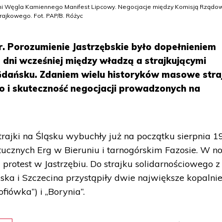
palni Węgla Kamiennego Manifest Lipcowy. Negocjacje między Komisją Rządo
ajkowego. Fot. PAP/B. Różyc
r. Porozumienie Jastrzębskie było dopełnieniem
 dni wcześniej między władzą a strajkującymi
 Gdańsku. Zdaniem wielu historyków masowe stra
o i skuteczność negocjacji prowadzonych na
ajki na Śląsku wybuchły już na początku sierpnia 19
ucznych Erg w Bieruniu i tarnogórskim Fazosie. W no
ę protest w Jastrzębiu. Do strajku solidarnościowego z
ka i Szczecina przystąpiły dwie największe kopalnie
ofiówka”) i „Borynia”.