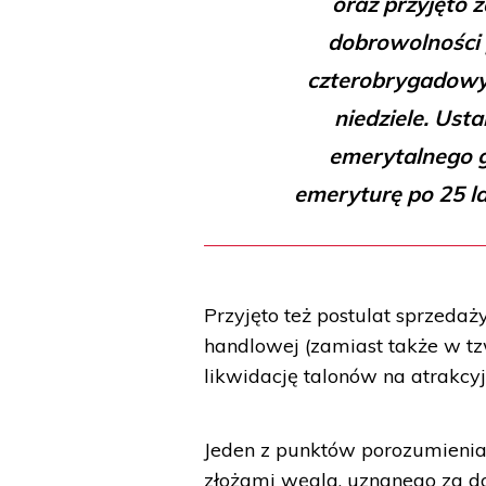
oraz przyjęto
dobrowolności 
czterobrygadowy 
niedziele. Ust
emerytalnego g
emeryturę po 25 la
Przyjęto też postulat sprzedaż
handlowej (zamiast także w tz
likwidację talonów na atrakc
Jeden z punktów porozumienia
złożami węgla, uznanego za d