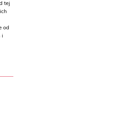
 tej
ich
e od
 i