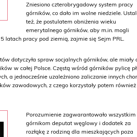
Zniesiono czterobrygadowy system pracy
górników, co dało im wolne niedziele. Usta
też, że postulatem obniżenia wieku
emerytalnego górników, aby m.in. mogli
5 latach pracy pod ziemią, zajmie się Sejm PRL.
atów dotyczyła spraw socjalnych górników, ale miały 
ików w całej Polsce. Częstą wśród górników pylicę p
h, a jednocześnie uzależniono zaliczanie innych cho
iązków zawodowych, z czego korzystały potem również
Porozumienie zagwarantowało wszystkim
górnikom deputat węglowy i dodatek za
rozłąkę z rodziną dla mieszkających poza