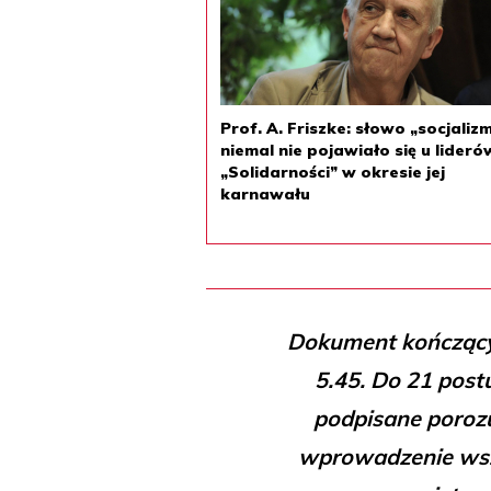
Prof. A. Friszke: słowo „socjaliz
niemal nie pojawiało się u lideró
„Solidarności” w okresie jej
karnawału
Dokument kończący 
5.45. Do 21 post
podpisane porozu
wprowadzenie wszy