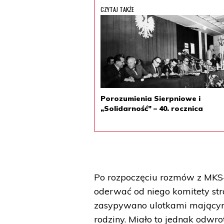
CZYTAJ TAKŻE
Porozumienia Sierpniowe i
„Solidarność” – 40. rocznica
Po rozpoczęciu rozmów z MKS
oderwać od niego komitety str
zasypywano ulotkami mającymi 
rodziny. Miało to jednak odwro