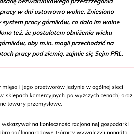
 zasadę bezwarunkowego przestrzegania
pracy w dni ustawowo wolne. Zniesiono
system pracy górników, co dało im wolne
alono też, że postulatem obniżenia wieku
órników, aby m.in. mogli przechodzić na
tach pracy pod ziemią, zajmie się Sejm PRL.
y mięsa i jego przetworów jedynie w ogólnej sieci
w. sklepach komercyjnych, po wyższych cenach) oraz
yjne towary przemysłowe.
 wskazywał na konieczność racjonalnej gospodarki
obro ogólnonarodowe. Górnicy wywalczyli ponadto