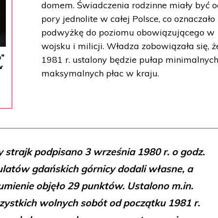
domem. Świadczenia rodzinne miały być od
pory jednolite w całej Polsce, co oznaczało 
podwyżkę do poziomu obowiązującego w
wojsku i milicji. Władza zobowiązała się, ż
m”
1981 r. ustalony będzie pułap minimalnych
w
maksymalnych płac w kraju.
strajk podpisano 3 września 1980 r. o godz.
ulatów gdańskich górnicy dodali własne, a
mienie objęło 29 punktów. Ustalono m.in.
stkich wolnych sobót od początku 1981 r.