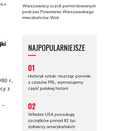
wą a
Warszawiacy uczcili pomordowanych
podczas Powstania Warszawskiego
mieszkańców Woli
jki
NAJPOPULARNIEJSZE
01
Historyk sztuki: niszcząc pomniki
80 r.,
z czasów PRL, wymazujemy
cy z
część polskiej historii
02
 –
Władze USA poszukują
szczątków ponad 81 tys.
żołnierzy amerykańskich