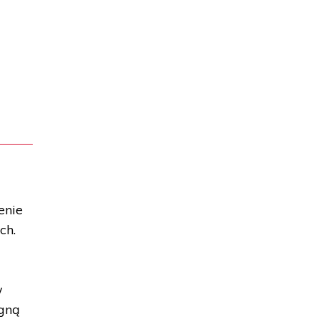
enie
ch.
w
agną