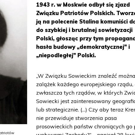
1943 r. w Moskwie odbył się zjazd
Związku Patriotów Polskich. Tworz
ją na polecenie Stalina komuniści dą
do szybkiej i brutalnej sowietyzacji
Polski, głosząc przy tym propaga
hasła budowy „demokratycznej” i
„niepodległej” Polski.
„W Związku Sowieckim znaleźć możn
zalążek każdego europejskiego rządu,
zwłaszcza tych rządów, w których Zwi
Sowiecki jest zainteresowany geografi
lub strategicznie. (…) Czy aby teraz Kr
nie przewiduje stworzenia pasa
prosowieckich państw chroniących go 
atriotów
wpływami Zachodu?” – napisał 28 kwi