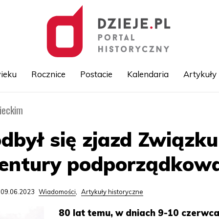
ieku
Rocznice
Postacie
Kalendaria
Artykuły
ieckim
Przejdź
do
treści
odbył się zjazd Związk
agentury podporządkow
 09.06.2023
Wiadomości
,
Artykuły historyczne
80 lat temu, w dniach 9-10 czerwc