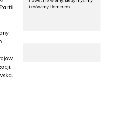
nawet nie wiemy, kiedy myślimy
Partii
i mówimy Homerem
j
wany
m
rojów
acji.
wska.