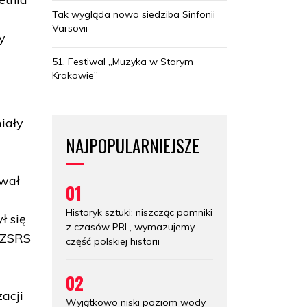
Tak wygląda nowa siedziba Sinfonii
Varsovii
y
51. Festiwal „Muzyka w Starym
Krakowie”
iały
NAJPOPULARNIEJSZE
ował
01
Historyk sztuki: niszcząc pomniki
ł się
z czasów PRL, wymazujemy
z ZSRS
część polskiej historii
02
zacji
Wyjątkowo niski poziom wody