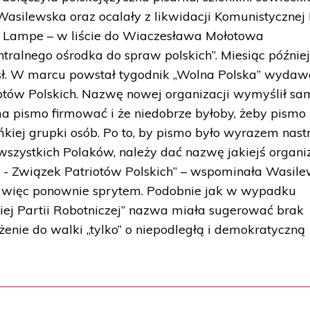
asilewska oraz ocalały z likwidacji Komunistycznej 
fred Lampe – w liście do Wiaczesława Mołotowa
tralnego ośrodka do spraw polskich”. Miesiąc późnie
sł. W marcu powstał tygodnik „Wolna Polska” wyda
otów Polskich. Nazwę nowej organizacji wymyślił sa
 ma pismo firmować i że niedobrze byłoby, żeby pismo
kiej grupki osób. Po to, by pismo było wyrazem nast
 wszystkich Polaków, należy dać nazwę jakiejś organiz
 - Związek Patriotów Polskich” – wspominała Wasile
ę więc ponownie sprytem. Podobnie jak w wypadku
iej Partii Robotniczej” nazwa miała sugerować brak
nie do walki „tylko” o niepodległą i demokratyczną