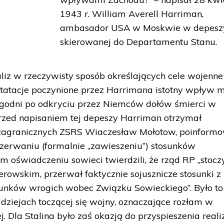
1943 r. William Averell Harriman,
ambasador USA w Moskwie w depesz
skierowanej do Departamentu Stanu.
aliz w rzeczywisty sposób określających cele wojenne
tatacje poczynione przez Harrimana istotny wpływ m
ygodni po odkryciu przez Niemców dołów śmierci w
 przed napisaniem tej depeszy Harriman otrzymał
w zagranicznych ZSRS Wiaczesław Mołotow, poinform
erwaniu (formalnie „zawieszeniu”) stosunków
oświadczeniu sowieci twierdzili, że rząd RP „stoczy
rowskim, przerwał faktycznie sojusznicze stosunki 
sunków wrogich wobec Związku Sowieckiego”. Było to
ziejach toczącej się wojny, oznaczające rozłam w
. Dla Stalina było zaś okazją do przyspieszenia reali