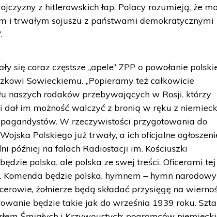
ojczyzny z hitlerowskich łap. Polacy rozumieją, że m
ym i trwałym sojuszu z państwami demokratycznymi
.
ały się coraz częstsze „apele” ZPP o powołanie polski
zkowi Sowieckiemu. „Popieramy też całkowicie
łu naszych rodaków przebywających w Rosji, którzy
i dał im możność walczyć z bronią w ręku z niemiec
ropagandystów. W rzeczywistości przygotowania do
Wojska Polskiego już trwały, a ich oficjalne ogłoszeni
ni później na falach Radiostacji im. Kościuszki
dzie polska, ale polska ze swej treści. Oficerami tej
cy. Komenda będzie polska, hymnem – hymn narodowy
ficerowie, żołnierze będą składać przysięgę na wierno
wanie będzie takie jak do września 1939 roku. Szt
Orłem Śmiałych i Krzywoustych: pogromców niemieck