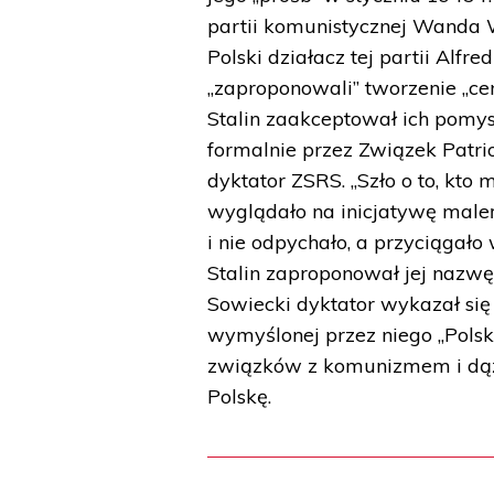
partii komunistycznej Wanda W
Polski działacz tej partii Al
„zaproponowali” tworzenie „cen
Stalin zaakceptował ich pomy
formalnie przez Związek Patri
dyktator ZSRS. „Szło o to, kto
wyglądało na inicjatywę maleń
i nie odpychało, a przyciągało
Stalin zaproponował jej nazwę
Sowiecki dyktator wykazał si
wymyślonej przez niego „Polsk
związków z komunizmem i dąże
Polskę.