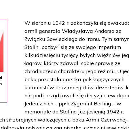
W sierpniu 1942 r. zakończyła się ewakua
armii generała Władysława Andersa ze
Związku Sowieckiego do Iranu. Tym sam
Stalin „pozbył” się ze swojego imperium
kilkudziesięciu tysięcy byłych więźniów je
łagrów, którzy zdawali sobie sprawę ze
zbrodniczego charakteru jego reżimu. U je
od
boku pozostała garstka polskojęzycznych
m
komunistów oraz renegatów-dezerterów, k
nie podporządkowali się decyzji o ewakuac
Jeden z nich – ppłk Zygmunt Berling – w
memoriale do Stalina już jesienią 1942 r.
ich sił zbrojnych walczących u boku Armii Czerwonej.
 dołączyła polskojęzyczna pisarka, członkini sowiecki