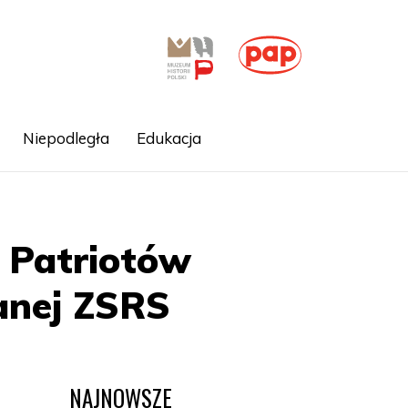
Niepodległa
Edukacja
u Patriotów
anej ZSRS
NAJNOWSZE
a