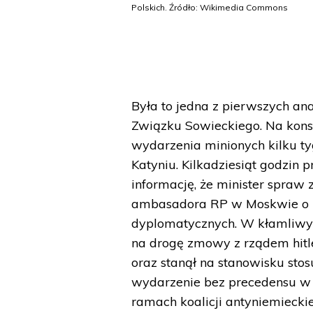
Polskich. Źródło: Wikimedia Commons
Była to jedna z pierwszych an
Związku Sowieckiego. Na kons
wydarzenia minionych kilku t
Katyniu. Kilkadziesiąt godzin
informację, że minister spra
ambasadora RP w Moskwie o z
dyplomatycznych. W kłamliwym 
na drogę zmowy z rządem hitle
oraz stanął na stanowisku sto
wydarzenie bez precedensu w d
ramach koalicji antyniemieckiej