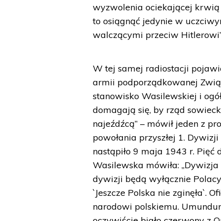
wyzwolenia ociekającej krwią 
to osiągnąć jedynie w uczciw
walczącymi przeciw Hitlerowi”
W tej samej radiostacji pojawi
armii podporządkowanej Zwią
stanowisko Wasilewskiej i ogó
domagają się, by rząd sowieck
najeźdźcą” – mówił jeden z p
powołania przyszłej 1. Dywizji 
nastąpiło 9 maja 1943 r. Pięć d
Wasilewska mówiła: „Dywizja bę
dywizji będą wyłącznie Pola
`Jeszcze Polska nie zginęła`. O
narodowi polskiemu. Umunduro
oczywiście biało czerwony z 