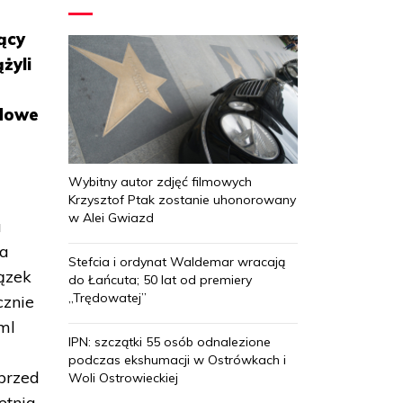
ący
żyli
ndowe
Wybitny autor zdjęć filmowych
Krzysztof Ptak zostanie uhonorowany
w Alei Gwiazd
a
 a
Stefcia i ordynat Waldemar wracają
ązek
do Łańcuta; 50 lat od premiery
„Trędowatej”
cznie
eml
IPN: szczątki 55 osób odnalezione
podczas ekshumacji w Ostrówkach i
przed
Woli Ostrowieckiej
etnia