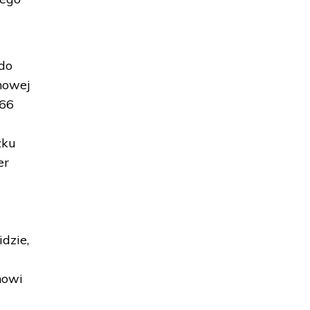
 do
nowej
 66
zku
er
i
dzie,
nowi