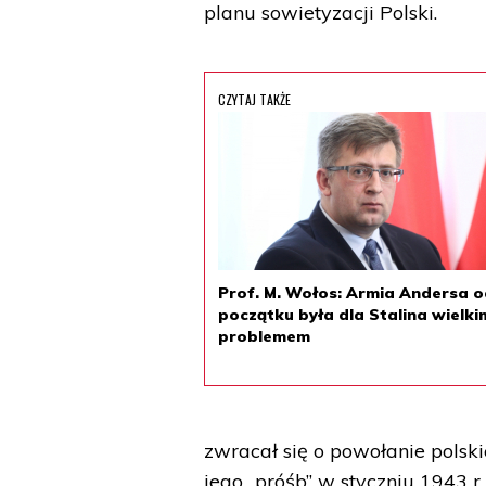
planu sowietyzacji Polski.
CZYTAJ TAKŻE
Prof. M. Wołos: Armia Andersa 
początku była dla Stalina wielki
problemem
zwracał się o powołanie polsk
jego „próśb” w styczniu 1943 r.