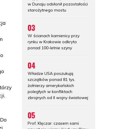
w Dunaju odsłonił pozostałości
starożytnego mostu
cja
03
W ścianach kamienicy przy
ym
rynku w Krakowie odkryto
ponad 100-letnie szyny
go
04
go
Władze USA poszukują
szczątków ponad 81 tys.
żołnierzy amerykańskich
tórzy
poległych w konfliktach
ji.
zbrojnych od II wojny światowej
05
 Do
Prof. Klęczar: czasem sami
ej