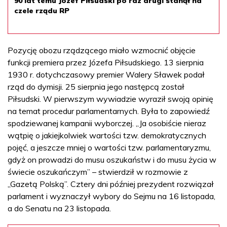
90 lat temu Józef Piłsudski po raz drugi stanął na
czele rządu RP
Pozycję obozu rządzącego miało wzmocnić objęcie
funkcji premiera przez Józefa Piłsudskiego. 13 sierpnia
1930 r. dotychczasowy premier Walery Sławek podał
rząd do dymisji. 25 sierpnia jego następcą został
Piłsudski. W pierwszym wywiadzie wyraził swoją opinię
na temat procedur parlamentarnych. Była to zapowiedź
spodziewanej kampanii wyborczej. „Ja osobiście nieraz
wątpię o jakiejkolwiek wartości tzw. demokratycznych
pojęć, a jeszcze mniej o wartości tzw. parlamentaryzmu,
gdyż on prowadzi do musu oszukaństw i do musu życia w
świecie oszukańczym” – stwierdził w rozmowie z
„Gazetą Polską”. Cztery dni później prezydent rozwiązał
parlament i wyznaczył wybory do Sejmu na 16 listopada,
a do Senatu na 23 listopada.