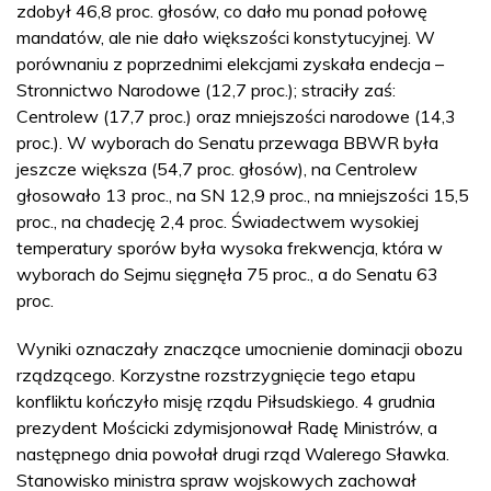
zdobył 46,8 proc. głosów, co dało mu ponad połowę
mandatów, ale nie dało większości konstytucyjnej. W
porównaniu z poprzednimi elekcjami zyskała endecja –
Stronnictwo Narodowe (12,7 proc.); straciły zaś:
Centrolew (17,7 proc.) oraz mniejszości narodowe (14,3
proc.). W wyborach do Senatu przewaga BBWR była
jeszcze większa (54,7 proc. głosów), na Centrolew
głosowało 13 proc., na SN 12,9 proc., na mniejszości 15,5
proc., na chadecję 2,4 proc. Świadectwem wysokiej
temperatury sporów była wysoka frekwencja, która w
wyborach do Sejmu sięgnęła 75 proc., a do Senatu 63
proc.
Wyniki oznaczały znaczące umocnienie dominacji obozu
rządzącego. Korzystne rozstrzygnięcie tego etapu
konfliktu kończyło misję rządu Piłsudskiego. 4 grudnia
prezydent Mościcki zdymisjonował Radę Ministrów, a
następnego dnia powołał drugi rząd Walerego Sławka.
Stanowisko ministra spraw wojskowych zachował