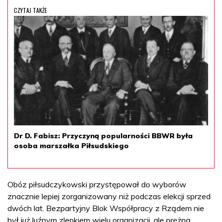
CZYTAJ TAKŻE
Dr D. Fabisz: Przyczyną popularności BBWR była
osoba marszałka Piłsudskiego
Obóz piłsudczykowski przystępował do wyborów
znacznie lepiej zorganizowany niż podczas elekcji sprzed
dwóch lat. Bezpartyjny Blok Współpracy z Rządem nie
był już luźnym zlepkiem wielu organizacji, ale prężną