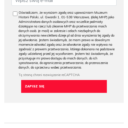
Oświadczam, że wyrażam zgodę oraz upoważniam Muzeum
Historii Polski, ul. Gwardii 1, 01-538 Warszawa, (dalej MHP) jako
Administratora danych osobowych oraz wszelkie podmioty
działające na rzecz lub zlecenie MHP do przetwarzania moich
danych osob. (e-mail) w zakresie i celach niezbędnych do
otrzymywania newslettera dzieje.pl od dnia wyrażenia tej zgody do
jej odwołania. Jestem świadomy/a, że mam prawo w dowolnym
momencie odwołać zgodę oraz że odwołanie zgody nie wpływa na
zgodność z prawem przetwarzania, którego dokonano na podstawie
zgody udzielonej przed jej wycofaniem. Jestem też świadomy/a, że
przysługuje mi prawo dostępu do moich danych, do ich
sprostowania, do ograniczenia przetwarzania, do przenoszenia
danych, do sprzeciwu wobec przetwarzania.