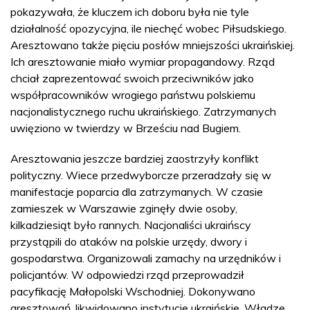
pokazywała, że kluczem ich doboru była nie tyle
działalność opozycyjna, ile niechęć wobec Piłsudskiego.
Aresztowano także pięciu posłów mniejszości ukraińskiej.
Ich aresztowanie miało wymiar propagandowy. Rząd
chciał zaprezentować swoich przeciwników jako
współpracowników wrogiego państwu polskiemu
nacjonalistycznego ruchu ukraińskiego. Zatrzymanych
uwięziono w twierdzy w Brześciu nad Bugiem.
Aresztowania jeszcze bardziej zaostrzyły konflikt
polityczny. Wiece przedwyborcze przeradzały się w
manifestacje poparcia dla zatrzymanych. W czasie
zamieszek w Warszawie zginęły dwie osoby,
kilkadziesiąt było rannych. Nacjonaliści ukraińscy
przystąpili do ataków na polskie urzędy, dwory i
gospodarstwa. Organizowali zamachy na urzędników i
policjantów. W odpowiedzi rząd przeprowadził
pacyfikację Małopolski Wschodniej. Dokonywano
aresztowań, likwidowano instytucje ukraińskie. Władze