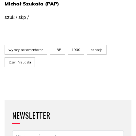
Michał Szukała (PAP)
szuk / skp /
wybory parlamentarne
II RP
1930
sanacja
Józef Piłsudski
NEWSLETTER