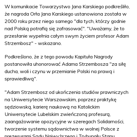
W komunikacie Towarzystwo Jana Karskiego podkreśliło,
że nagroda Orła Jana Karskiego ustanowiona została w
2000 roku przez niego samego "dla tych, którzy godnie
nad Polską potrafią się zafrasować". "Uważamy, że to
przesłanie wypełnia całym swym życiem profesor Adam
Strzembosz" - wskazano.
Podkreślono, że z tego powodu Kapituła Nagrody
postanowiła uhonorować Adama Strzembosza "za siłę
ducha, woli i czynu w przemianie Polski na prawą i
sprawiedliwą".
"Adam Strzembosz od ukończenia studiów prawniczych
na Uniwersytecie Warszawskim, poprzez praktykę
sędziowską, karierę naukową na Katolickim
Uniwersytecie Lubelskim zwieńczoną profesurą,
zaangażowanie opozycyjne w szeregach Solidarności,
tworzenie systemu sądownictwa w wolnej Polsce z
prezesurami Sądu Najwyższego i Trybunału Stanu