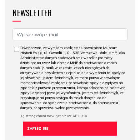
NEWSLETTER
Oświadczam, że wyrażam zgodę oraz upoważniam Muzeum
Historii Polski, ul. Gwardii 1, 01-538 Warszawa, (dalej MHP) jako
Administratora danych osobowych oraz wszelkie podmioty
działające na rzecz lub zlecenie MHP do przetwarzania moich
danych osob. (e-mail) w zakresie i celach niezbędnych do
otrzymywania newslettera dzieje.pl od dnia wyrażenia tej zgody do
jej odwołania. Jestem świadomy/a, że mam prawo w dowolnym
momencie odwołać zgodę oraz że odwołanie zgody nie wpływa na
zgodność z prawem przetwarzania, którego dokonano na podstawie
zgody udzielonej przed jej wycofaniem. Jestem też świadomy/a, że
przysługuje mi prawo dostępu do moich danych, do ich
sprostowania, do ograniczenia przetwarzania, do przenoszenia
danych, do sprzeciwu wobec przetwarzania.