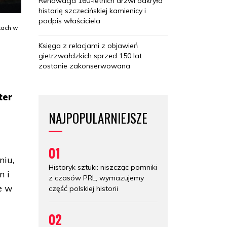
Renowacja 160-letnich drzwi odkryła
historię szczecińskiej kamienicy i
podpis właściciela
kach w
Księga z relacjami z objawień
gietrzwałdzkich sprzed 150 lat
zostanie zakonserwowana
ter
NAJPOPULARNIEJSZE
01
niu,
Historyk sztuki: niszcząc pomniki
n i
z czasów PRL, wymazujemy
e w
część polskiej historii
02