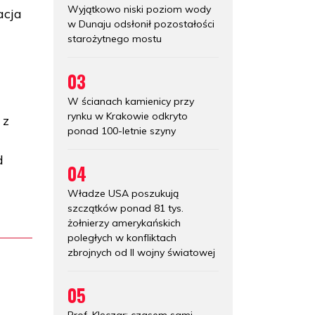
Wyjątkowo niski poziom wody
acja
w Dunaju odsłonił pozostałości
starożytnego mostu
03
W ścianach kamienicy przy
rynku w Krakowie odkryto
 z
ponad 100-letnie szyny
d
04
Władze USA poszukują
szczątków ponad 81 tys.
żołnierzy amerykańskich
poległych w konfliktach
zbrojnych od II wojny światowej
05
Prof. Klęczar: czasem sami