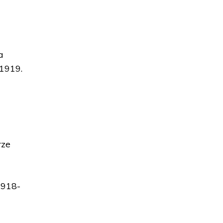
a
1919.
rze
1918-