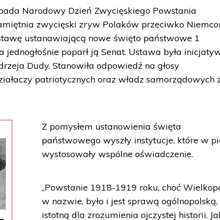
ypada Narodowy Dzień Zwycięskiego Powstania
pamiętnia zwycięski zryw Polaków przeciwko Niemc
ustawę ustanawiającą nowe święto państwowe 1
a jednogłośnie poparł ją Senat. Ustawa była inicjaty
rzeja Dudy. Stanowiła odpowiedź na głosy
 działaczy patriotycznych oraz władz samorządowych 
Z pomysłem ustanowienia święta
państwowego wyszły instytucje, które w pi
wystosowały wspólne oświadczenie.
„Powstanie 1918-1919 roku, choć Wielkopo
w nazwie, było i jest sprawą ogólnopolską,
istotną dla zrozumienia ojczystej historii. J