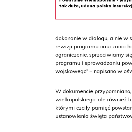
Powstanie Wielkopolskie - jedy
tak duża, udana polska insurekc
dokonanie w dialogu, a nie w 
rewizji programu nauczania hi
ograniczenie, sprzeciwiamy si
programu i sprowadzaniu pows
wojskowego” – napisano w ośw
W dokumencie przypomniano, 
wielkopolskiego, ale również 
którymi czciły pamięć powstan
ustanowienia święta państwo