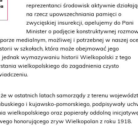
na
reprezentanci środowisk aktywnie działaj
ja
na rzecz upowszechniania pamięci o
zwycięskiej insurekcji, apelujemy do Pani
Minister o podjęcie konstruktywnej rozmow
sporze medialnym, możliwej i potrzebnej w naszej oce
storii w szkołach, która może obejmować jego
ę jednak wymazywaniu historii Wielkopolski z tego
tania wielkopolskiego do zagadnienia czysto
iadczeniu.
że w ostatnich latach samorządy z terenu wojewód
lubuskiego i kujawsko-pomorskiego, podpisywały uch
ia wielkopolskiego oraz popierały oddolną inicjatyw
wego honorującego zryw Wielkopolan z roku 1918.