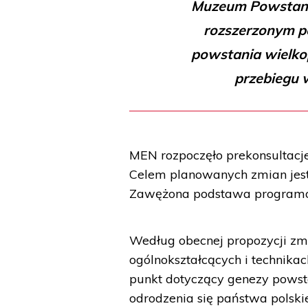
Muzeum Powstani
rozszerzonym p
powstania wielko
przebiegu w
MEN rozpoczęło prekonsultacj
Celem planowanych zmian jest
Zawężona podstawa programo
Według obecnej propozycji zm
ogólnokształcących i technik
punkt dotyczący genezy powst
odrodzenia się państwa polski