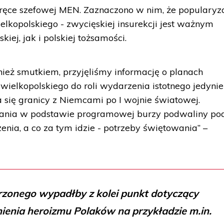
 ręce szefowej MEN. Zaznaczono w nim, że popularyz
lkopolskiego - zwycięskiej insurekcji jest ważnym
ej, jak i polskiej tożsamości.
ież smutkiem, przyjęliśmy informację o planach
ielkopolskiego do roli wydarzenia istotnego jedynie
 się granicy z Niemcami po I wojnie światowej.
tania w podstawie programowej burzy podwaliny po
nia, a co za tym idzie - potrzeby świętowania” –
rzonego wypadłby z kolei punkt dotyczący
enia heroizmu Polaków na przykładzie m.in.