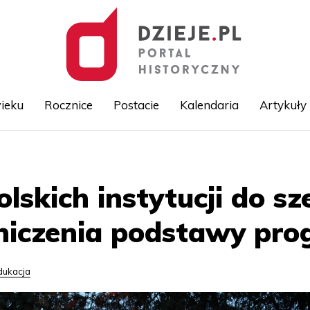
ieku
Rocznice
Postacie
Kalendaria
Artykuły
Przejdź
do
treści
olskich instytucji do s
niczenia podstawy pr
dukacja