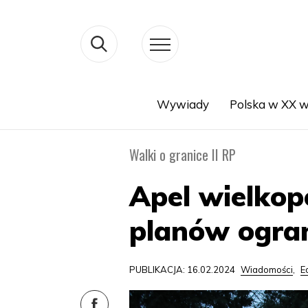
Wywiady
Polska w XX w
Search
Walki o granice II RP
Apel wielkop
planów ogra
PUBLIKACJA: 16.02.2024
Wiadomości
,
E