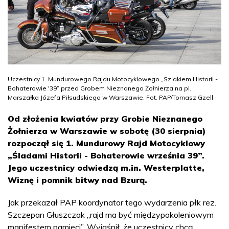
Uczestnicy 1. Mundurowego Rajdu Motocyklowego „Szlakiem Historii -
Bohaterowie '39” przed Grobem Nieznanego Żołnierza na pl.
Marszałka Józefa Piłsudskiego w Warszawie. Fot. PAP/Tomasz Gzell
Od złożenia kwiatów przy Grobie Nieznanego
Żołnierza w Warszawie w sobotę (30 sierpnia)
rozpoczął się 1. Mundurowy Rajd Motocyklowy
„Śladami Historii - Bohaterowie września 39”.
Jego uczestnicy odwiedzą m.in. Westerplatte,
Wiznę i pomnik bitwy nad Bzurą.
Jak przekazał PAP koordynator tego wydarzenia płk rez.
Szczepan Głuszczak „rajd ma być międzypokoleniowym
manifestem pamięci”. Wyjaśnił, że uczestnicy chcą