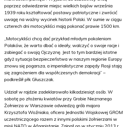
poprzez odwiedzenie miejsc wielkich bojów września
1939 roku kształtować postawy patriotyczne i zwrócić
uwagę na ważny wycinek historii Polski. W sumie w ciągu
czterech dni motocykliści mają pokonać prawie 1500 km.
„Motocykliści chcą dać przykład młodym pokoleniom
Polaków, że warto dbać o ideały, walczyć o swoje racje i
zabiegać o swoją Ojczyznę. Jest to tym bardziej istotne
gdyż sytuacja bezpieczeństwa w naszym regionie Europy
znowu się pogarsza, a imperialistyczne zapędy Rosji stają
się zagrożeniem dla współczesnych demokracji” –
podkreślił płk Głuszczak.
Udział w rajdzie zadeklarowało kilkadziesiąt osób. W
sobotę po złożeniu kwiatów przy Grobie Nieznanego
Żołnierza w Warszawie odwiedzą grób majora
Krzysztofa Woźniaka, oficera Jednostki Wojskowej GROM
uczestniczącego razem z innymi polskimi żołnierzami w
misji NATO w Afganistanie. Zginął on w styczniu 2013 r.