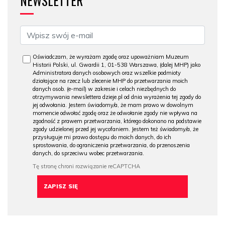
NEWSLETTER
Oświadczam, że wyrażam zgodę oraz upoważniam Muzeum
Historii Polski, ul. Gwardii 1, 01-538 Warszawa, (dalej MHP) jako
Administratora danych osobowych oraz wszelkie podmioty
działające na rzecz lub zlecenie MHP do przetwarzania moich
danych osob. (e-mail) w zakresie i celach niezbędnych do
otrzymywania newslettera dzieje.pl od dnia wyrażenia tej zgody do
jej odwołania. Jestem świadomy/a, że mam prawo w dowolnym
momencie odwołać zgodę oraz że odwołanie zgody nie wpływa na
zgodność z prawem przetwarzania, którego dokonano na podstawie
zgody udzielonej przed jej wycofaniem. Jestem też świadomy/a, że
przysługuje mi prawo dostępu do moich danych, do ich
sprostowania, do ograniczenia przetwarzania, do przenoszenia
danych, do sprzeciwu wobec przetwarzania.