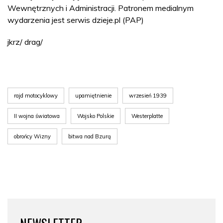
Wewnętrznych i Administracji. Patronem medialnym
wydarzenia jest serwis dzieje.pl (PAP)
jkrz/ drag/
rajd motocyklowy
upamiętnienie
wrzesień 1939
II wojna światowa
Wojsko Polskie
Westerplatte
obrońcy Wizny
bitwa nad Bzurą