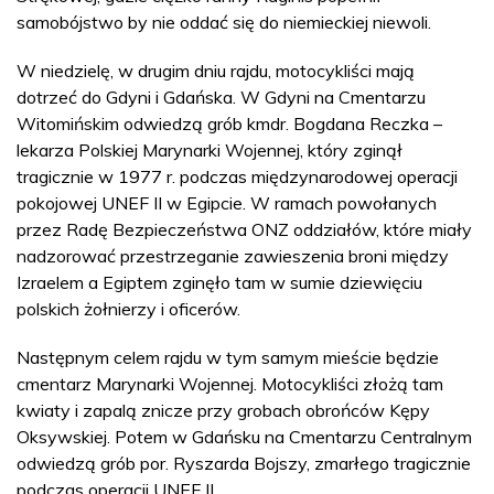
samobójstwo by nie oddać się do niemieckiej niewoli.
W niedzielę, w drugim dniu rajdu, motocykliści mają
dotrzeć do Gdyni i Gdańska. W Gdyni na Cmentarzu
Witomińskim odwiedzą grób kmdr. Bogdana Reczka –
lekarza Polskiej Marynarki Wojennej, który zginął
tragicznie w 1977 r. podczas międzynarodowej operacji
pokojowej UNEF II w Egipcie. W ramach powołanych
przez Radę Bezpieczeństwa ONZ oddziałów, które miały
nadzorować przestrzeganie zawieszenia broni między
Izraelem a Egiptem zginęło tam w sumie dziewięciu
polskich żołnierzy i oficerów.
Następnym celem rajdu w tym samym mieście będzie
cmentarz Marynarki Wojennej. Motocykliści złożą tam
kwiaty i zapalą znicze przy grobach obrońców Kępy
Oksywskiej. Potem w Gdańsku na Cmentarzu Centralnym
odwiedzą grób por. Ryszarda Bojszy, zmarłego tragicznie
podczas operacji UNEF II.