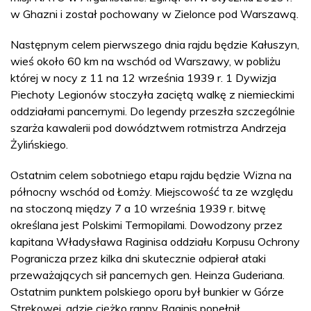
w Ghazni i został pochowany w Zielonce pod Warszawą.
Następnym celem pierwszego dnia rajdu będzie Kałuszyn,
wieś około 60 km na wschód od Warszawy, w pobliżu
której w nocy z 11 na 12 września 1939 r. 1 Dywizja
Piechoty Legionów stoczyła zaciętą walkę z niemieckimi
oddziałami pancernymi. Do legendy przeszła szczególnie
szarża kawalerii pod dowództwem rotmistrza Andrzeja
Żylińskiego.
Ostatnim celem sobotniego etapu rajdu będzie Wizna na
północny wschód od Łomży. Miejscowość ta ze względu
na stoczoną między 7 a 10 września 1939 r. bitwę
określana jest Polskimi Termopilami. Dowodzony przez
kapitana Władysława Raginisa oddziału Korpusu Ochrony
Pogranicza przez kilka dni skutecznie odpierał ataki
przeważających sił pancernych gen. Heinza Guderiana.
Ostatnim punktem polskiego oporu był bunkier w Górze
Strękowej, gdzie ciężko ranny Raginis popełnił