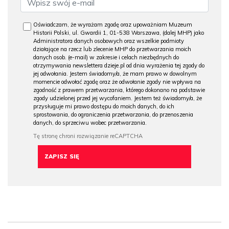
Oświadczam, że wyrażam zgodę oraz upoważniam Muzeum
Historii Polski, ul. Gwardii 1, 01-538 Warszawa, (dalej MHP) jako
Administratora danych osobowych oraz wszelkie podmioty
działające na rzecz lub zlecenie MHP do przetwarzania moich
danych osob. (e-mail) w zakresie i celach niezbędnych do
otrzymywania newslettera dzieje.pl od dnia wyrażenia tej zgody do
jej odwołania. Jestem świadomy/a, że mam prawo w dowolnym
momencie odwołać zgodę oraz że odwołanie zgody nie wpływa na
zgodność z prawem przetwarzania, którego dokonano na podstawie
zgody udzielonej przed jej wycofaniem. Jestem też świadomy/a, że
przysługuje mi prawo dostępu do moich danych, do ich
sprostowania, do ograniczenia przetwarzania, do przenoszenia
danych, do sprzeciwu wobec przetwarzania.