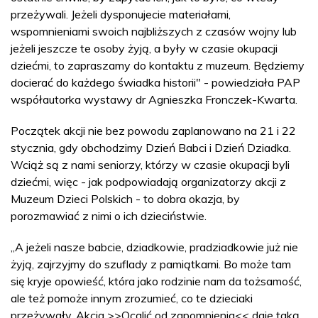
przeżywali. Jeżeli dysponujecie materiałami,
wspomnieniami swoich najbliższych z czasów wojny lub
jeżeli jeszcze te osoby żyją, a były w czasie okupacji
dziećmi, to zapraszamy do kontaktu z muzeum. Będziemy
docierać do każdego świadka historii" - powiedziała PAP
współautorka wystawy dr Agnieszka Fronczek-Kwarta.
Początek akcji nie bez powodu zaplanowano na 21 i 22
stycznia, gdy obchodzimy Dzień Babci i Dzień Dziadka.
Wciąż są z nami seniorzy, którzy w czasie okupacji byli
dziećmi, więc - jak podpowiadają organizatorzy akcji z
Muzeum Dzieci Polskich - to dobra okazja, by
porozmawiać z nimi o ich dzieciństwie.
„A jeżeli nasze babcie, dziadkowie, pradziadkowie już nie
żyją, zajrzyjmy do szuflady z pamiątkami. Bo może tam
się kryje opowieść, która jako rodzinie nam da tożsamość,
ale też pomoże innym zrozumieć, co te dzieciaki
przeżywały. Akcja >>Ocalić od zapomnienia<< daje taką