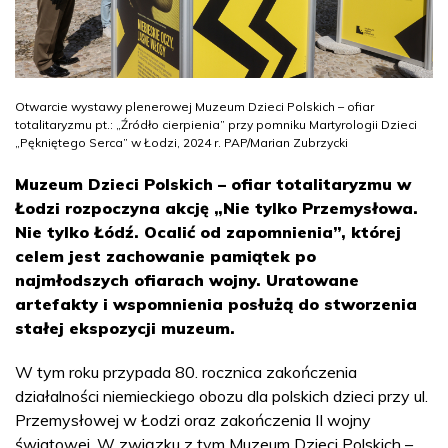
Otwarcie wystawy plenerowej Muzeum Dzieci Polskich – ofiar
totalitaryzmu pt.: „Źródło cierpienia” przy pomniku Martyrologii Dzieci
„Pękniętego Serca” w Łodzi, 2024 r. PAP/Marian Zubrzycki
Muzeum Dzieci Polskich – ofiar totalitaryzmu w
Łodzi rozpoczyna akcję „Nie tylko Przemysłowa.
Nie tylko Łódź. Ocalić od zapomnienia”, której
celem jest zachowanie pamiątek po
najmłodszych ofiarach wojny. Uratowane
artefakty i wspomnienia posłużą do stworzenia
stałej ekspozycji muzeum.
W tym roku przypada 80. rocznica zakończenia
działalności niemieckiego obozu dla polskich dzieci przy ul.
Przemysłowej w Łodzi oraz zakończenia II wojny
światowej. W związku z tym Muzeum Dzieci Polskich –