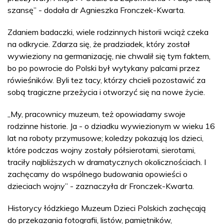
szansę” - dodała dr Agnieszka Fronczek-Kwarta.
Zdaniem badaczki, wiele rodzinnych historii wciąż czeka
na odkrycie. Zdarza się, że pradziadek, który został
wywieziony na germanizację, nie chwalił się tym faktem,
bo po powrocie do Polski był wytykany palcami przez
rówieśników. Byli tez tacy, którzy chcieli pozostawić za
sobą tragiczne przeżycia i otworzyć się na nowe życie.
„My, pracownicy muzeum, też opowiadamy swoje
rodzinne historie. Ja - o dziadku wywiezionym w wieku 16
lat na roboty przymusowe; koledzy pokazują los dzieci,
które podczas wojny zostały półsierotami, sierotami,
traciły najbliższych w dramatycznych okolicznościach. I
zachęcamy do wspólnego budowania opowieści o
dzieciach wojny” - zaznaczyła dr Fronczek-Kwarta.
Historycy łódzkiego Muzeum Dzieci Polskich zachęcają
do przekazania fotografii, listów, pamiętników,