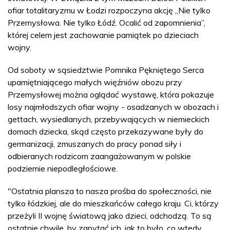
ofiar totalitaryzmu w Łodzi rozpoczyna akcję „Nie tylko
Przemysłowa. Nie tylko Łódź. Ocalić od zapomnienia”,
której celem jest zachowanie pamiątek po dzieciach
wojny.
Od soboty w sąsiedztwie Pomnika Pękniętego Serca
upamiętniającego małych więźniów obozu przy
Przemysłowej można oglądać wystawę, która pokazuje
losy najmłodszych ofiar wojny - osadzanych w obozach i
gettach, wysiedlanych, przebywających w niemieckich
domach dziecka, skąd często przekazywane były do
germanizacji, zmuszanych do pracy ponad siły i
odbieranych rodzicom zaangażowanym w polskie
podziemie niepodległościowe.
"Ostatnia plansza to nasza prośba do społeczności, nie
tylko łódzkiej, ale do mieszkańców całego kraju. Ci, którzy
przeżyli II wojnę światową jako dzieci, odchodzą. To są
ostatnie chwile, by zapytać ich, jak to było, co wtedy