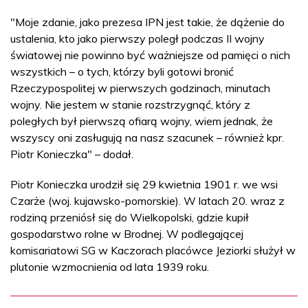
"Moje zdanie, jako prezesa IPN jest takie, że dążenie do
ustalenia, kto jako pierwszy poległ podczas II wojny
światowej nie powinno być ważniejsze od pamięci o nich
wszystkich – o tych, którzy byli gotowi bronić
Rzeczypospolitej w pierwszych godzinach, minutach
wojny. Nie jestem w stanie rozstrzygnąć, który z
poległych był pierwszą ofiarą wojny, wiem jednak, że
wszyscy oni zasługują na nasz szacunek – również kpr.
Piotr Konieczka" – dodał.
Piotr Konieczka urodził się 29 kwietnia 1901 r. we wsi
Czarże (woj. kujawsko-pomorskie). W latach 20. wraz z
rodziną przeniósł się do Wielkopolski, gdzie kupił
gospodarstwo rolne w Brodnej. W podlegającej
komisariatowi SG w Kaczorach placówce Jeziorki służył w
plutonie wzmocnienia od lata 1939 roku.