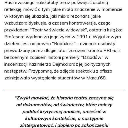
Raszewskiego należałoby teraz poświęcić osobną
refleksję, mówić o tym, jakie miała znaczenie w momencie,
w którym się ukazała. Jaki miała rezonans, jakie
wzbudzała dyskusje, a czasem kontrowersje, czego
przykładem "Teatr w świecie widowisk", ostatnia książka
Profesora wydana za jego życia w 1991 r. Wyjątkowym
dziełem jest na pewno "Raptularz" - dziennik osobisty
prowadzony przez długie lata i zarazem kronika PRL-u, z
bezcennym zapisem historii premiery "Dziadów" w
inscenizacji Kazimierza Dejmka oraz jej politycznych
następstw. Przypomnę, że zdjęcie spektaklu z afisza
zainicjowało wystąpienia studentów w Marcu'68.
"Zwykł mawiać, że historia teatru zaczyna się
od dokumentów, od świadectw, które należy
poddać krytycznej analizie, umieścić w
kulturowym kontekście, a następnie
zinterpretować, i dopiero po zakończeniu