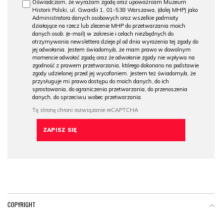
Oświadczam, że wyrażam zgodę oraz upoważniam Muzeum
Historii Polski, ul. Gwardii 1, 01-538 Warszawa, (dalej MHP) jako
Administratora danych osobowych oraz wszelkie podmioty
działające na rzecz lub zlecenie MHP do przetwarzania moich
danych osob. (e-mail) w zakresie i celach niezbędnych do
otrzymywania newslettera dzieje.pl od dnia wyrażenia tej zgody do
jej odwołania. Jestem świadomy/a, że mam prawo w dowolnym
momencie odwołać zgodę oraz że odwołanie zgody nie wpływa na
zgodność z prawem przetwarzania, którego dokonano na podstawie
zgody udzielonej przed jej wycofaniem. Jestem też świadomy/a, że
przysługuje mi prawo dostępu do moich danych, do ich
sprostowania, do ograniczenia przetwarzania, do przenoszenia
danych, do sprzeciwu wobec przetwarzania.
COPYRIGHT