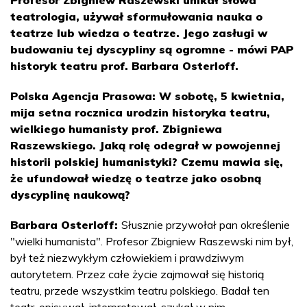
teatrologia, używał sformułowania nauka o
teatrze lub wiedza o teatrze. Jego zasługi w
budowaniu tej dyscypliny są ogromne - mówi PAP
historyk teatru prof. Barbara Osterloff.
Polska Agencja Prasowa: W sobotę, 5 kwietnia,
mija setna rocznica urodzin historyka teatru,
wielkiego humanisty prof. Zbigniewa
Raszewskiego. Jaką rolę odegrał w powojennej
historii polskiej humanistyki? Czemu mawia się,
że ufundował wiedzę o teatrze jako osobną
dyscyplinę naukową?
Barbara Osterloff:
Słusznie przywołał pan określenie
"wielki humanista". Profesor Zbigniew Raszewski nim był,
był też niezwykłym człowiekiem i prawdziwym
autorytetem. Przez całe życie zajmował się historią
teatru, przede wszystkim teatru polskiego. Badał ten
teatr, opisywał, interpretował, szukał w nim