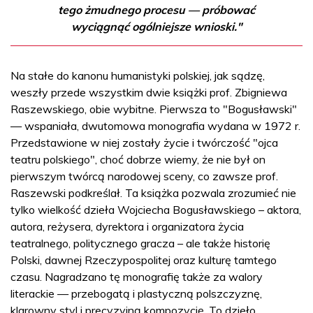
tego żmudnego procesu — próbować
wyciągnąć ogólniejsze wnioski."
Na stałe do kanonu humanistyki polskiej, jak sądzę,
weszły przede wszystkim dwie książki prof. Zbigniewa
Raszewskiego, obie wybitne. Pierwsza to "Bogusławski"
— wspaniała, dwutomowa monografia wydana w 1972 r.
Przedstawione w niej zostały życie i twórczość "ojca
teatru polskiego", choć dobrze wiemy, że nie był on
pierwszym twórcą narodowej sceny, co zawsze prof.
Raszewski podkreślał. Ta książka pozwala zrozumieć nie
tylko wielkość dzieła Wojciecha Bogusławskiego – aktora,
autora, reżysera, dyrektora i organizatora życia
teatralnego, politycznego gracza – ale także historię
Polski, dawnej Rzeczypospolitej oraz kulturę tamtego
czasu. Nagradzano tę monografię także za walory
literackie — przebogatą i plastyczną polszczyznę,
klarowny styl i precyzyjną kompozycję. To dzieło