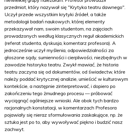
przedmiot, który nazywał się "Krytyka teatru dawnego".
Uczył przede wszystkim krytyki źródeł, a także
metodologii badań naukowych, której elementy
przekazywał nam, swoim studentom, na zajęciach
prowadzonych według klasycznych reguł akademickich
(referat studenta, dyskusja, komentarz profesora). A
jednocześnie uczył myślenia, odpowiedzialności za
głoszone sądy, sumienności i cierpliwości, niezbędnych w
zawodzie historyka teatru. Zwykł mawiać, że historia
teatru zaczyna się od dokumentów, od świadectw, które
należy poddać krytycznej analizie, umieścić w kulturowym
kontekście, a następnie zinterpretować, i dopiero po
zakończeniu tego żmudnego procesu — próbować
wyciągnąć ogólniejsze wnioski. Ale obok tych bardzo
racjonalnych konstatacji, w komentarzach Profesora
pojawiały się nieraz sformułowania zaskakujące, np. że
sztuka jest po to, aby wywoływać piękno i budzić nasz
zachwyt.