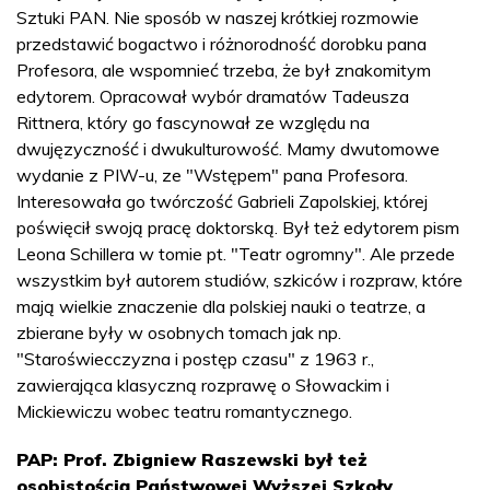
Sztuki PAN. Nie sposób w naszej krótkiej rozmowie
przedstawić bogactwo i różnorodność dorobku pana
Profesora, ale wspomnieć trzeba, że był znakomitym
edytorem. Opracował wybór dramatów Tadeusza
Rittnera, który go fascynował ze względu na
dwujęzyczność i dwukulturowość. Mamy dwutomowe
wydanie z PIW-u, ze "Wstępem" pana Profesora.
Interesowała go twórczość Gabrieli Zapolskiej, której
poświęcił swoją pracę doktorską. Był też edytorem pism
Leona Schillera w tomie pt. "Teatr ogromny". Ale przede
wszystkim był autorem studiów, szkiców i rozpraw, które
mają wielkie znaczenie dla polskiej nauki o teatrze, a
zbierane były w osobnych tomach jak np.
"Staroświecczyzna i postęp czasu" z 1963 r.,
zawierająca klasyczną rozprawę o Słowackim i
Mickiewiczu wobec teatru romantycznego.
PAP: Prof. Zbigniew Raszewski był też
osobistością Państwowej Wyższej Szkoły