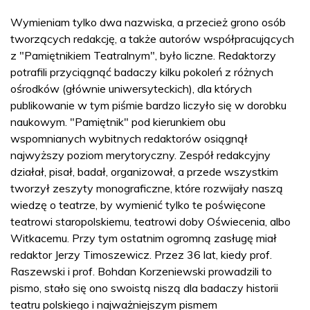
Wymieniam tylko dwa nazwiska, a przecież grono osób
tworzących redakcję, a także autorów współpracujących
z "Pamiętnikiem Teatralnym", było liczne. Redaktorzy
potrafili przyciągnąć badaczy kilku pokoleń z różnych
ośrodków (głównie uniwersyteckich), dla których
publikowanie w tym piśmie bardzo liczyło się w dorobku
naukowym. "Pamiętnik" pod kierunkiem obu
wspomnianych wybitnych redaktorów osiągnął
najwyższy poziom merytoryczny. Zespół redakcyjny
działał, pisał, badał, organizował, a przede wszystkim
tworzył zeszyty monograficzne, które rozwijały naszą
wiedzę o teatrze, by wymienić tylko te poświęcone
teatrowi staropolskiemu, teatrowi doby Oświecenia, albo
Witkacemu. Przy tym ostatnim ogromną zasługę miał
redaktor Jerzy Timoszewicz. Przez 36 lat, kiedy prof.
Raszewski i prof. Bohdan Korzeniewski prowadzili to
pismo, stało się ono swoistą niszą dla badaczy historii
teatru polskiego i najważniejszym pismem