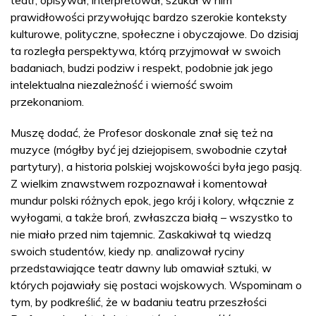
prawidłowości przywołując bardzo szerokie konteksty
kulturowe, polityczne, społeczne i obyczajowe. Do dzisiaj
ta rozległa perspektywa, którą przyjmował w swoich
badaniach, budzi podziw i respekt, podobnie jak jego
intelektualna niezależność i wierność swoim
przekonaniom.
Muszę dodać, że Profesor doskonale znał się też na
muzyce (mógłby być jej dziejopisem, swobodnie czytał
partytury), a historia polskiej wojskowości była jego pasją.
Z wielkim znawstwem rozpoznawał i komentował
mundur polski różnych epok, jego krój i kolory, włącznie z
wyłogami, a także broń, zwłaszcza białą – wszystko to
nie miało przed nim tajemnic. Zaskakiwał tą wiedzą
swoich studentów, kiedy np. analizował ryciny
przedstawiające teatr dawny lub omawiał sztuki, w
których pojawiały się postaci wojskowych. Wspominam o
tym, by podkreślić, że w badaniu teatru przeszłości