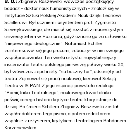
B. O.:
Zbigniew Raszewski, wówczas początkujący
badacz - doktor nauk humanistycznych - znalazł się w
Instytucie Sztuki Polskiej Akademii Nauk dzięki Leonowi
Schillerowi. Był uczniem i asystentem prof. Zygmunta
Szweykowskiego, ale musiał się rozstać z macierzystym
uniwersytetem w Poznaniu, gdyż uznano go za człowieka
"niepewnego ideologicznie". Natomiast Schiller
zainteresował się jego pracami, zobaczył w nim swojego
współpracownika. Ten wielki artysta, najwybitniejszy
inscenizator teatru polskiego pierwszej połowy wieku XX,
był wówczas zepchnięty "na boczny tor", odsunięty od
teatru. Zajmował się pracą naukową, kierował Sekcją
Teatru w IS PAN. Z jego inspiracji powstała redakcja
"Pamiętnika Teatralnego", naukowego kwartalnika
poświęconego historii i krytyce teatru, który istnieje do
dzisiaj. Po śmierci Schillera Zbigniew Raszewski został
współredaktorem tego pisma, a potem redaktorem —
wspólnie z reżyserem, krytykiem i teatrologiem Bohdanem
Korzeniewskim.