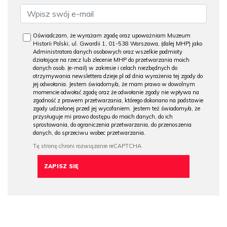
Oświadczam, że wyrażam zgodę oraz upoważniam Muzeum
Historii Polski, ul. Gwardii 1, 01-538 Warszawa, (dalej MHP) jako
Administratora danych osobowych oraz wszelkie podmioty
działające na rzecz lub zlecenie MHP do przetwarzania moich
danych osob. (e-mail) w zakresie i celach niezbędnych do
otrzymywania newslettera dzieje.pl od dnia wyrażenia tej zgody do
jej odwołania. Jestem świadomy/a, że mam prawo w dowolnym
momencie odwołać zgodę oraz że odwołanie zgody nie wpływa na
zgodność z prawem przetwarzania, którego dokonano na podstawie
zgody udzielonej przed jej wycofaniem. Jestem też świadomy/a, że
przysługuje mi prawo dostępu do moich danych, do ich
sprostowania, do ograniczenia przetwarzania, do przenoszenia
danych, do sprzeciwu wobec przetwarzania.