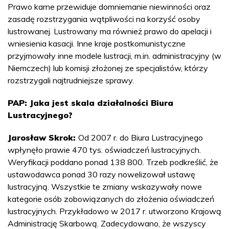
Prawo karne przewiduje domniemanie niewinności oraz
zasadę rozstrzygania wątpliwości na korzyść osoby
lustrowanej. Lustrowany ma również prawo do apelacji i
wniesienia kasacji. Inne kraje postkomunistyczne
przyjmowały inne modele lustracji, m.in. administracyjny (w
Niemczech) lub komisji złożonej ze specjalistów, którzy
rozstrzygali najtrudniejsze sprawy.
PAP: Jaka jest skala działalności Biura
Lustracyjnego?
Jarosław Skrok:
Od 2007 r. do Biura Lustracyjnego
wpłynęło prawie 470 tys. oświadczeń lustracyjnych.
Weryfikacji poddano ponad 138 800. Trzeb podkreślić, że
ustawodawca ponad 30 razy nowelizował ustawę
lustracyjną. Wszystkie te zmiany wskazywały nowe
kategorie osób zobowiązanych do złożenia oświadczeń
lustracyjnych. Przykładowo w 2017 r. utworzono Krajową
Administrację Skarbową. Zadecydowano, że wszyscy