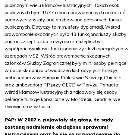
publicznym wielu kłamców lustracyjnych. Takich osób
publicznych było 1577 i mocą prawomocnych orzeczeń
sądowych zostały one pozbawione pełnionych funkcji
publicznych. Dotyczy to m.in. sfery dyplomacji. Wśród
prawomocnie skazanych było 43 funkcjonariuszy służby
zagranicznej. Liczba ta wynika z dużej liczby
współpracowników i funkcjonariuszy służb specjalnych w
szeregach MSZ. Wśród prawomocnie skazanych
członków Służby Zagranicznej były m.in. osoby pełniące
w dacie składania oświadczeń lustracyjnych funkcję
ambasadorów w Rumunii, Królestwie Szwecji, Chinach
oraz ambasadora RP przy OECD w Paryżu. Ponadto
wśród kłamców lustracyjnych znajdowały się osoby
pełniące funkcje konsularne w Montrealu, Grodnie, we
Lwowie oraz w Łucku.
PAP: W 2007 r. pojawiały się głosy, że sądy
zostaną nadmiernie obciążone sprawami
lustracyjnymi oraz że nie są przygotowane do