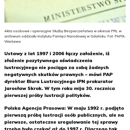
Akta osobowe i operacyjne Służby Bezpieczeństwa w okresie PRL w
archiwum oddziału Instytutu Pamięci Narodowej w Gdańsku. Fot. PAP/A.
Warżawa
Ustawy z lat 1997 i 2006 łączy założenie, iż
złożenie pozytywnego oświadczenia
lustracyjnego nie pociąga za sobą żadnych
negatywnych skutków prawnych – mówi PAP
dyrektor Biura Lustracyjnego IPN prokurator
Jarosław Skrok. W tym roku mija 30. rocznica
pierwszej próby lustracji polityków.
Polska Agencja Prasowa: W maju 1992 r. podjęto
pierwszą próbę lustracji osób publicznych, ale na
pierwsze, ostateczne uregulowanie tej sprawy
trzeba było czekać aż do 1997 r. Dlaczego tak