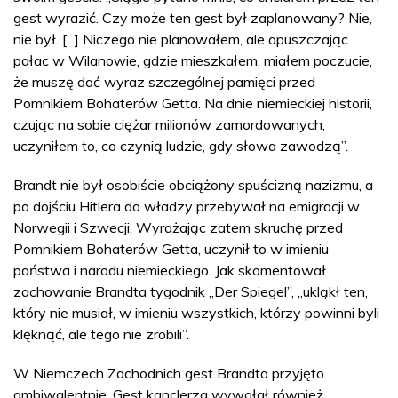
gest wyrazić. Czy może ten gest był zaplanowany? Nie,
nie był. [...] Niczego nie planowałem, ale opuszczając
pałac w Wilanowie, gdzie mieszkałem, miałem poczucie,
że muszę dać wyraz szczególnej pamięci przed
Pomnikiem Bohaterów Getta. Na dnie niemieckiej historii,
czując na sobie ciężar milionów zamordowanych,
uczyniłem to, co czynią ludzie, gdy słowa zawodzą”.
Brandt nie był osobiście obciążony spuścizną nazizmu, a
po dojściu Hitlera do władzy przebywał na emigracji w
Norwegii i Szwecji. Wyrażając zatem skruchę przed
Pomnikiem Bohaterów Getta, uczynił to w imieniu
państwa i narodu niemieckiego. Jak skomentował
zachowanie Brandta tygodnik „Der Spiegel”, „ukląkł ten,
który nie musiał, w imieniu wszystkich, którzy powinni byli
klęknąć, ale tego nie zrobili”.
W Niemczech Zachodnich gest Brandta przyjęto
ambiwalentnie. Gest kanclerza wywołał również