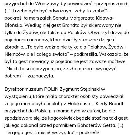
przyjechał do Warszawy, by powiedzieć +przepraszam+.
(…) Trzeba było być odważnym, żeby to zrobić” –
podkreśliła marszałek Senatu Małgorzata Kidawa-
Błońska. Według niej gest Brandta był skierowany nie
tylko do Żydów, ale także do Polaków. Otworzył drzwi do
pojednania narodów, które dzieliły straszne dzieje i
zbrodnie. „To było ważne nie tylko dla Polaków, Żydów i
Niemców, ale i całego świata” – podkreśliła. Wskazała, że
był to gest mówiący, iż pojednanie jest zawsze możliwe.
„Niech ta sala przypomina, że zło można zwyciężyć
dobrem” – zaznaczyła.
Dyrektor muzeum POLIN Zygmunt Stępiński w
wystąpieniu, które miało charakter osobisty powiedział,
że jego mama była ocalałą z Holokaustu. „Kiedy Brandt
przyjechał do Polski (…) mama była w euforii, bo nie
spodziewała się, że kogokolwiek będzie stać na taki gest,
jakiego dokonał przed pomnikiem Bohaterów Getta. (…)
Ten jego gest zmienił wszystko” - podkreślił.