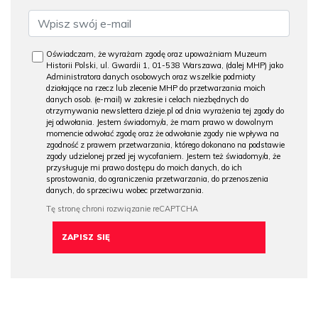
Oświadczam, że wyrażam zgodę oraz upoważniam Muzeum
Historii Polski, ul. Gwardii 1, 01-538 Warszawa, (dalej MHP) jako
Administratora danych osobowych oraz wszelkie podmioty
działające na rzecz lub zlecenie MHP do przetwarzania moich
danych osob. (e-mail) w zakresie i celach niezbędnych do
otrzymywania newslettera dzieje.pl od dnia wyrażenia tej zgody do
jej odwołania. Jestem świadomy/a, że mam prawo w dowolnym
momencie odwołać zgodę oraz że odwołanie zgody nie wpływa na
zgodność z prawem przetwarzania, którego dokonano na podstawie
zgody udzielonej przed jej wycofaniem. Jestem też świadomy/a, że
przysługuje mi prawo dostępu do moich danych, do ich
sprostowania, do ograniczenia przetwarzania, do przenoszenia
danych, do sprzeciwu wobec przetwarzania.