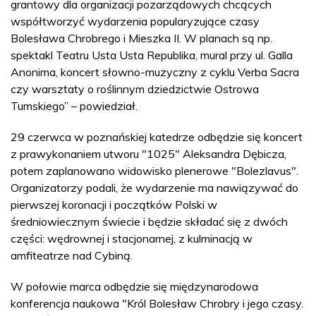
grantowy dla organizacji pozarządowych chcących
współtworzyć wydarzenia popularyzujące czasy
Bolesława Chrobrego i Mieszka II. W planach są np.
spektakl Teatru Usta Usta Republika, mural przy ul. Galla
Anonima, koncert słowno-muzyczny z cyklu Verba Sacra
czy warsztaty o roślinnym dziedzictwie Ostrowa
Tumskiego” – powiedział.
29 czerwca w poznańskiej katedrze odbędzie się koncert
z prawykonaniem utworu "1025" Aleksandra Dębicza,
potem zaplanowano widowisko plenerowe "Bolezlavus".
Organizatorzy podali, że wydarzenie ma nawiązywać do
pierwszej koronacji i początków Polski w
średniowiecznym świecie i będzie składać się z dwóch
części: wędrownej i stacjonarnej, z kulminacją w
amfiteatrze nad Cybiną.
W połowie marca odbędzie się międzynarodowa
konferencja naukowa "Król Bolesław Chrobry i jego czasy.