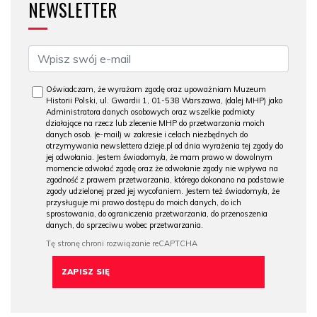
NEWSLETTER
Oświadczam, że wyrażam zgodę oraz upoważniam Muzeum
Historii Polski, ul. Gwardii 1, 01-538 Warszawa, (dalej MHP) jako
Administratora danych osobowych oraz wszelkie podmioty
działające na rzecz lub zlecenie MHP do przetwarzania moich
danych osob. (e-mail) w zakresie i celach niezbędnych do
otrzymywania newslettera dzieje.pl od dnia wyrażenia tej zgody do
jej odwołania. Jestem świadomy/a, że mam prawo w dowolnym
momencie odwołać zgodę oraz że odwołanie zgody nie wpływa na
zgodność z prawem przetwarzania, którego dokonano na podstawie
zgody udzielonej przed jej wycofaniem. Jestem też świadomy/a, że
przysługuje mi prawo dostępu do moich danych, do ich
sprostowania, do ograniczenia przetwarzania, do przenoszenia
danych, do sprzeciwu wobec przetwarzania.