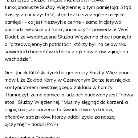
funkcjonariusze Służby Więziennej o tym pamiętają. Stąd
dzisiejsza uroczystość, stąd też to szczególne miejsce
pamięci i - co jest niezwykle cenne - sama inicjatywa
pochodzi właśnie od funkcjonariuszy" - powiedział Woś.
Dodał, że współczesna Służba Więzienna chce i pamięta
o "przedwojennych patriotach, którzy byli na celowniku
sowieckich bagnetów i którzy z rąk sowietów zginęli na
wschodzie".
Gen. Jacek Kitliński dyrektor generalny Służby Więziennej
mówił, że Zakład Karny w Czerwonym Borze jest niejako
kontynuatorem nieistniejącego zakładu w Łomży.
Tłumaczył, że na pamięci o ludziach budowany jest "nowy
etos" Służby Więziennej. "Musimy sięgnąć do korzeni, a
najpiękniejsze korzenie to świadectwo tych ludzi,
oficerów, strażników, którzy oddali życie za naszą
ojczyznę" - dodał.(PAP)
autor: Izabela Próchnicka