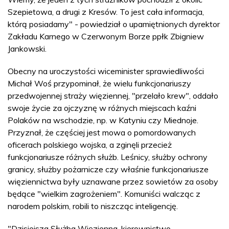
Szepietowa, a drugi z Kresów. To jest cała informacja,
którą posiadamy" - powiedział o upamiętnionych dyrektor
Zakładu Karnego w Czerwonym Borze ppłk Zbigniew
Jankowski.
Obecny na uroczystości wiceminister sprawiedliwości
Michał Woś przypominał, że wielu funkcjonariuszy
przedwojennej straży więziennej, "przelało krew", oddało
swoje życie za ojczyznę w różnych miejscach kaźni
Polaków na wschodzie, np. w Katyniu czy Miednoje.
Przyznał, że częściej jest mowa o pomordowanych
oficerach polskiego wojska, a zginęli przecież
funkcjonariusze różnych służb. Leśnicy, służby ochrony
granicy, służby pożarnicze czy właśnie funkcjonariusze
więziennictwa były uznawane przez sowietów za osoby
będące "wielkim zagrożeniem". Komuniści walcząc z
narodem polskim, robili to niszcząc inteligencję.
"Dzisiejsza Służba Więzienna, kierownictwo,