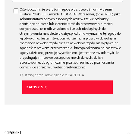
Oświadczam, że wyrażam zgodę oraz upoważniam Muzeum
Historii Polski, ul. Gwardii 1, 01-538 Warszawa, (dalej MHP) jako
Administratora danych osobowych oraz wszelkie podmioty
działające na rzecz lub zlecenie MHP do przetwarzania moich
danych osob. (e-mail) w zakresie i celach niezbędnych do
otrzymywania newslettera dzieje.pl od dnia wyrażenia tej zgody do
jej odwołania. Jestem świadomy/a, że mam prawo w dowolnym
momencie odwołać zgodę oraz że odwołanie zgody nie wpływa na
zgodność z prawem przetwarzania, którego dokonano na podstawie
zgody udzielonej przed jej wycofaniem. Jestem też świadomy/a, że
przysługuje mi prawo dostępu do moich danych, do ich
sprostowania, do ograniczenia przetwarzania, do przenoszenia
danych, do sprzeciwu wobec przetwarzania.
COPYRIGHT