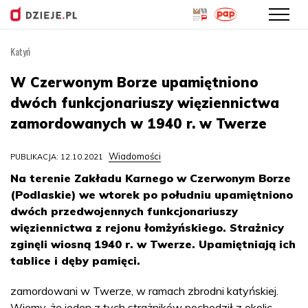
Katyń
Przejdź
do
W Czerwonym Borze upamiętniono
treści
dwóch funkcjonariuszy więziennictwa
zamordowanych w 1940 r. w Twerze
Wiadomości
PUBLIKACJA: 12.10.2021
Na terenie Zakładu Karnego w Czerwonym Borze
(Podlaskie) we wtorek po południu upamiętniono
dwóch przedwojennych funkcjonariuszy
więziennictwa z rejonu łomżyńskiego. Strażnicy
zginęli wiosną 1940 r. w Twerze. Upamiętniają ich
tablice i dęby pamięci.
zamordowani w Twerze, w ramach zbrodni katyńskiej.
Wiemy, że jeden z tych strażników pochodził z okolic