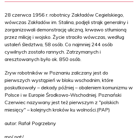
28 czerwca 1956 r. robotnicy Zakładów Cegielskiego,
wówczas Zakładów im. Stalina, podjęli strajk generalny i
zorganizowali demonstrację uliczną, krwawo stłumioną
przez milicję i wojsko. Życie straciło wówczas, według
ustaleń śledztwa, 58 osób. Co najmniej 244 osób
cywilnych zostało rannych. Zatrzymanych i
aresztowanych było ok. 850 osób.
Zryw robotników w Poznaniu zaliczany jest do
pierwszych wystąpień w bloku wschodnim, które
poskutkowały – dekady później – obaleniem komunizmu w
Polsce i w Europie Środkowo-Wschodniej. Poznański
Czerwiec nazywany jest też pierwszym z "polskich
miesięcy" – kolejnych kroków ku wolności.(PAP)
autor: Rafał Pogrzebny
rpo/ pat/