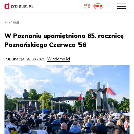
Rok 1956
Przejdź
do
W Poznaniu upamiętniono 65. rocznicę
treści
Poznańskiego Czerwca '56
Wiadomości
PUBLIKACJA: 28.06.2021