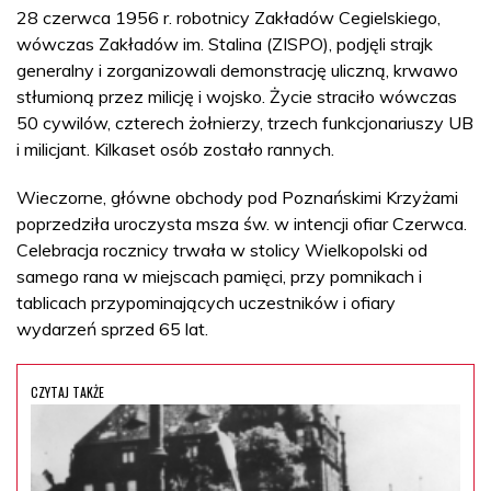
28 czerwca 1956 r. robotnicy Zakładów Cegielskiego,
wówczas Zakładów im. Stalina (ZISPO), podjęli strajk
generalny i zorganizowali demonstrację uliczną, krwawo
stłumioną przez milicję i wojsko. Życie straciło wówczas
50 cywilów, czterech żołnierzy, trzech funkcjonariuszy UB
i milicjant. Kilkaset osób zostało rannych.
Wieczorne, główne obchody pod Poznańskimi Krzyżami
poprzedziła uroczysta msza św. w intencji ofiar Czerwca.
Celebracja rocznicy trwała w stolicy Wielkopolski od
samego rana w miejscach pamięci, przy pomnikach i
tablicach przypominających uczestników i ofiary
wydarzeń sprzed 65 lat.
CZYTAJ TAKŻE