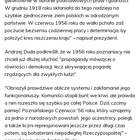
gwałtownie w obronie podstawowych praw i godności.
W grudniu 1918 roku skłaniała do tego nadzieja na
szybkie zjednoczenie ziem polskich w odrodzonym
państwie. W czerwcu 1956 roku do walki pchało zaś
poczucie bezsensu codziennej pracy i determinacja, by
położyć kres niszczeniu kraju" – napisał prezydent.
Andrzej Duda podkreślił, że w 1956 roku poznaniacy nie
chcieli już dłużej słuchać "propagandy mówiącej o
równości i demokracji, lecz skrywającej pogardę
rządzących dla zwykłych ludzi".
"Obnażyli prawdziwe oblicze systemu i zakłamanie jego
funkcjonariuszy. Komuniści utopili bunt we krwi, ale prawda
o nim rozeszła się szybko po całej Polsce. Dziś czcimy
pamięć Poznańskiego Czerwca '56 roku, który uznajemy
za jedno z narodowych powstań. Jego uczestnicy, polegli,
a także liczni represjonowani jeszcze przez długi czas
potem, są bohaterami niepodległej Rzeczypospolitej" –