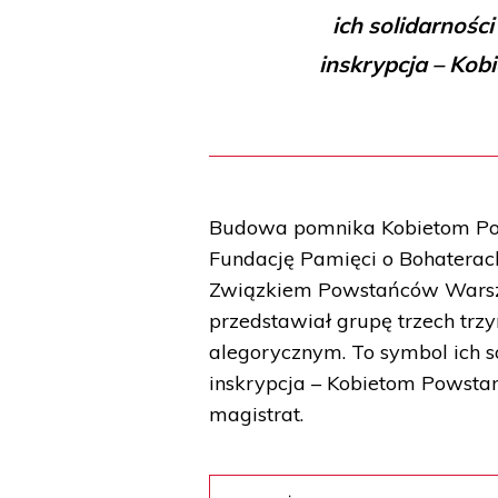
ich solidarnośc
inskrypcja – Ko
Budowa pomnika Kobietom Pow
Fundację Pamięci o Bohatera
Związkiem Powstańców Warsza
przedstawiał grupę trzech trz
alegorycznym. To symbol ich s
inskrypcja – Kobietom Powsta
magistrat.