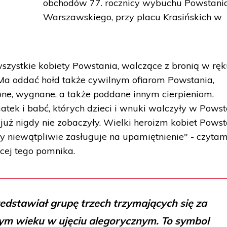
obchodów 77. rocznicy wybuchu Powstani
Warszawskiego, przy placu Krasińskich w
zystkie kobiety Powstania, walczące z bronią w ręk
i. Ma oddać hołd także cywilnym ofiarom Powstania,
one, wygnane, a także poddane innym cierpieniom.
ek i babć, których dzieci i wnuki walczyły w Powst
uż nigdy nie zobaczyły. Wielki heroizm kobiet Powst
ły niewątpliwie zasługuje na upamiętnienie" - czyta
cej tego pomnika.
edstawiał grupę trzech trzymających się za
nym wieku w ujęciu alegorycznym. To symbol