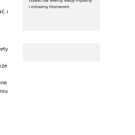
nawet nie wiemy, kiedy myślimy
i mówimy Homerem
ć, i
iety
kże
ane
niu