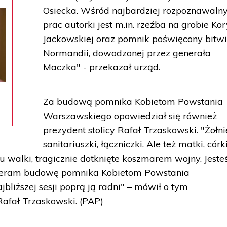
Osiecka. Wśród najbardziej rozpoznawaln
prac autorki jest m.in. rzeźba na grobie Kor
Jackowskiej oraz pomnik poświęcony bitw
Normandii, dowodzonej przez generała
Maczka" - przekazał urząd.
Za budową pomnika Kobietom Powstania
Warszawskiego opowiedział się również
prezydent stolicy Rafał Trzaskowski. "Żołnie
sanitariuszki, łączniczki. Ale też matki, córki
olu walki, tragicznie dotknięte koszmarem wojny. Jest
pieram budowę pomnika Kobietom Powstania
jbliższej sesji poprą ją radni" – mówił o tym
Rafał Trzaskowski. (PAP)