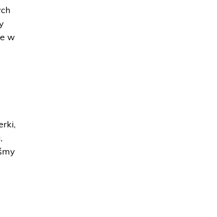
ych
y
ie w
rki,
,
eśmy