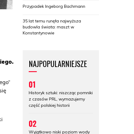
Przypadek Ingeborg Bachmann
35 lat temu runęła najwyższa
budowla świata: maszt w
Konstantynowie
NAJPOPULARNIEJSZE
iego.
01
ego”
się
Historyk sztuki: niszcząc pomniki
z czasów PRL, wymazujemy
część polskiej historii
ki
02
Wyjątkowo niski poziom wody