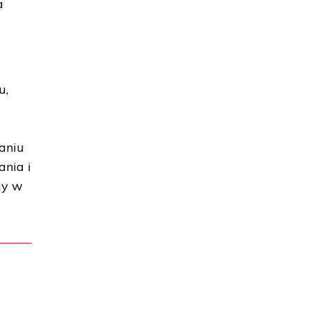
a
u,
aniu
ania i
my w