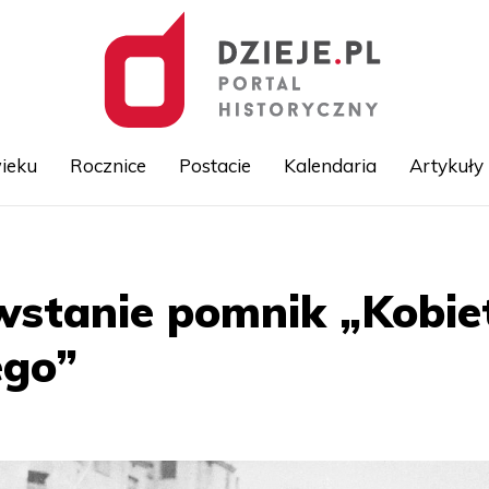
ieku
Rocznice
Postacie
Kalendaria
Artykuły
Przejdź
do
treści
owstanie pomnik „Kobi
ego”