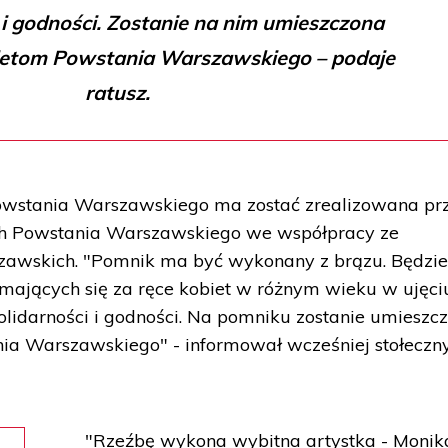
i i godności. Zostanie na nim umieszczona
bietom Powstania Warszawskiego – podaje
ratusz.
stania Warszawskiego ma zostać zrealizowana pr
ch Powstania Warszawskiego we współpracy ze
wskich. "Pomnik ma być wykonany z brązu. Będzi
ymających się za ręce kobiet w różnym wieku w ujęci
olidarności i godności. Na pomniku zostanie umieszc
nia Warszawskiego" - informował wcześniej stołeczn
"Rzeźbę wykona wybitna artystka - Monik