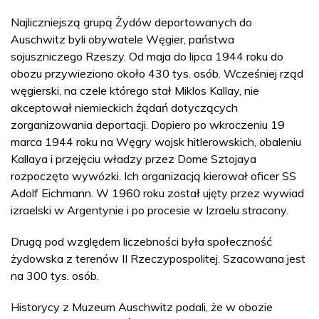
Najliczniejszą grupą Żydów deportowanych do
Auschwitz byli obywatele Węgier, państwa
sojuszniczego Rzeszy. Od maja do lipca 1944 roku do
obozu przywieziono około 430 tys. osób. Wcześniej rząd
węgierski, na czele którego stał Miklos Kallay, nie
akceptował niemieckich żądań dotyczących
zorganizowania deportacji. Dopiero po wkroczeniu 19
marca 1944 roku na Węgry wojsk hitlerowskich, obaleniu
Kallaya i przejęciu władzy przez Dome Sztojaya
rozpoczęto wywózki. Ich organizacją kierował oficer SS
Adolf Eichmann. W 1960 roku został ujęty przez wywiad
izraelski w Argentynie i po procesie w Izraelu stracony.
Drugą pod względem liczebności była społeczność
żydowska z terenów II Rzeczypospolitej. Szacowana jest
na 300 tys. osób.
Historycy z Muzeum Auschwitz podali, że w obozie