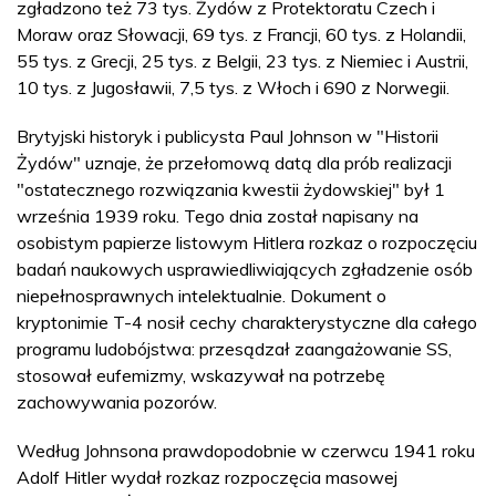
zgładzono też 73 tys. Żydów z Protektoratu Czech i
Moraw oraz Słowacji, 69 tys. z Francji, 60 tys. z Holandii,
55 tys. z Grecji, 25 tys. z Belgii, 23 tys. z Niemiec i Austrii,
10 tys. z Jugosławii, 7,5 tys. z Włoch i 690 z Norwegii.
Brytyjski historyk i publicysta Paul Johnson w "Historii
Żydów" uznaje, że przełomową datą dla prób realizacji
"ostatecznego rozwiązania kwestii żydowskiej" był 1
września 1939 roku. Tego dnia został napisany na
osobistym papierze listowym Hitlera rozkaz o rozpoczęciu
badań naukowych usprawiedliwiających zgładzenie osób
niepełnosprawnych intelektualnie. Dokument o
kryptonimie T-4 nosił cechy charakterystyczne dla całego
programu ludobójstwa: przesądzał zaangażowanie SS,
stosował eufemizmy, wskazywał na potrzebę
zachowywania pozorów.
Według Johnsona prawdopodobnie w czerwcu 1941 roku
Adolf Hitler wydał rozkaz rozpoczęcia masowej