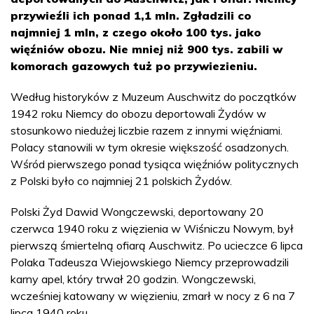
przywieźli ich ponad 1,1 mln. Zgładzili co
najmniej 1 mln, z czego około 100 tys. jako
więźniów obozu. Nie mniej niż 900 tys. zabili w
komorach gazowych tuż po przywiezieniu.
Według historyków z Muzeum Auschwitz do początków
1942 roku Niemcy do obozu deportowali Żydów w
stosunkowo niedużej liczbie razem z innymi więźniami.
Polacy stanowili w tym okresie większość osadzonych.
Wśród pierwszego ponad tysiąca więźniów politycznych
z Polski było co najmniej 21 polskich Żydów.
Polski Żyd Dawid Wongczewski, deportowany 20
czerwca 1940 roku z więzienia w Wiśniczu Nowym, był
pierwszą śmiertelną ofiarą Auschwitz. Po ucieczce 6 lipca
Polaka Tadeusza Wiejowskiego Niemcy przeprowadzili
karny apel, który trwał 20 godzin. Wongczewski,
wcześniej katowany w więzieniu, zmarł w nocy z 6 na 7
lipca 1940 roku.