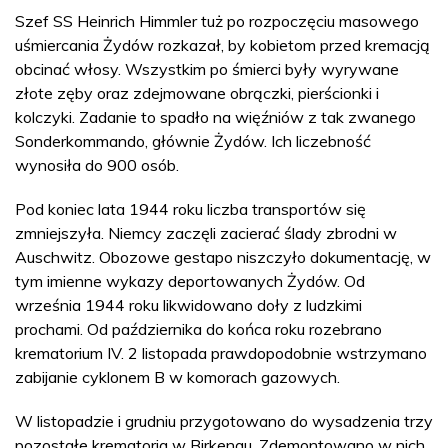
Szef SS Heinrich Himmler tuż po rozpoczęciu masowego
uśmiercania Żydów rozkazał, by kobietom przed kremacją
obcinać włosy. Wszystkim po śmierci były wyrywane
złote zęby oraz zdejmowane obrączki, pierścionki i
kolczyki. Zadanie to spadło na więźniów z tak zwanego
Sonderkommando, głównie Żydów. Ich liczebność
wynosiła do 900 osób.
Pod koniec lata 1944 roku liczba transportów się
zmniejszyła. Niemcy zaczęli zacierać ślady zbrodni w
Auschwitz. Obozowe gestapo niszczyło dokumentację, w
tym imienne wykazy deportowanych Żydów. Od
września 1944 roku likwidowano doły z ludzkimi
prochami. Od października do końca roku rozebrano
krematorium IV. 2 listopada prawdopodobnie wstrzymano
zabijanie cyklonem B w komorach gazowych.
W listopadzie i grudniu przygotowano do wysadzenia trzy
pozostałe krematoria w Birkenau. Zdemontowano w nich