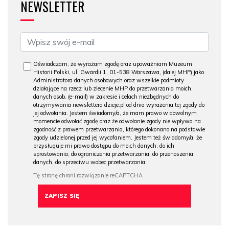
NEWSLETTER
Oświadczam, że wyrażam zgodę oraz upoważniam Muzeum
Historii Polski, ul. Gwardii 1, 01-538 Warszawa, (dalej MHP) jako
Administratora danych osobowych oraz wszelkie podmioty
działające na rzecz lub zlecenie MHP do przetwarzania moich
danych osob. (e-mail) w zakresie i celach niezbędnych do
otrzymywania newslettera dzieje.pl od dnia wyrażenia tej zgody do
jej odwołania. Jestem świadomy/a, że mam prawo w dowolnym
momencie odwołać zgodę oraz że odwołanie zgody nie wpływa na
zgodność z prawem przetwarzania, którego dokonano na podstawie
zgody udzielonej przed jej wycofaniem. Jestem też świadomy/a, że
przysługuje mi prawo dostępu do moich danych, do ich
sprostowania, do ograniczenia przetwarzania, do przenoszenia
danych, do sprzeciwu wobec przetwarzania.