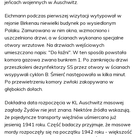
jeńcach wojennych w Auschwitz.
Eichmann podczas pierwszej wizytacji wytypował w
rejonie Birkenau niewielki budynek po wysiedlonym
Polaku. Zamurowano w nim okna, wzmocniono i
uszczelniono drzwi, a w ścianach wykonano specjalne
otwory wrzutowe. Na drzwiach wejściowych
umieszczono napis: "Do łaźni". W ten sposób powstała
komora gazowa zwana bunkrem 1. Po zamknięciu drzwi
przeszkoleni dezynfektorzy SS przez otwory w ścianach
wsypywali cyklon B. Śmierć następowała w kilka minut.
Po przewietrzeniu komory zwłoki zakopywano w
głębokich dołach.
Dokładna data rozpoczęcia w KL Auschwitz masowej
zagłady Żydów nie jest znana. Niektóre źródła wskazują,
że pojedyncze transporty więźniów uśmiercano już
jesienią 1941 roku. Część badaczy przyjmuje, że masowe
mordy rozpoczęły się na początku 1942 roku - większość