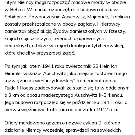
lutym Niemcy mogli rozpocząć masowe mordy w obozie
w Bełżcu. W marcu rozpoczęła się budowa obozu w
Sobiborze. Równocześnie Auschwitz, Majdanek, Treblinka
zostały przekształcone w obozy zagłady. Hitlerowcy
zamierzali objąć akcją Żydów zamieszkałych w Rzeszy,
krajach sojuszniczych, terenach okupowanych i
neutralnych, a także w krajach koalicji antyhitlerowskiej,
które chcieli w przyszłości zająć.
Po tym jak latem 1941 roku zwierzchnik SS Heinrich
Himmler wskazał Auschwitz jako miejsce "ostatecznego
rozwiązania kwestii żydowskiej", komendant obozu
Rudolf Hoess zadecydował, że stanie się to w oddalonym
o 3 km od obozu macierzystego Auschwitz II-Birkenau.
Jego budowa rozpoczęła się w październiku 1941 roku, a
pierwsi więźniowie trafili tam na początku 1942 roku.
Ofiary mordowano gazem o nazwie cyklon B, którego
działanie Niemcy wcześniej sprawdzali na sowieckich