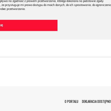
wpływa na zgodność z prawem przetwarzania, którego dokonano na podstawie zgody
, że przysługuje mi prawo dostępu do moich danych, do ich sprostowania, do ograniczeni
wobec przetwarzania.
Menu Footer
O PORTALU
DEKLARACJA DOSTĘPNO