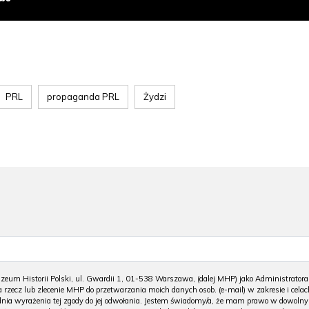
PRL
propaganda PRL
Żydzi
m Historii Polski, ul. Gwardii 1, 01-538 Warszawa, (dalej MHP) jako Administratora
 rzecz lub zlecenie MHP do przetwarzania moich danych osob. (e-mail) w zakresie i celac
 dnia wyrażenia tej zgody do jej odwołania. Jestem świadomy/a, że mam prawo w dowoln