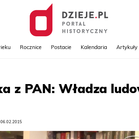
ieku
Rocznice
Postacie
Kalendaria
Artykuły
Przejdź
do
treści
ęka z PAN: Władza lud
 06.02.2015