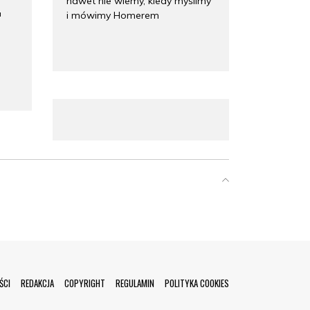
nawet nie wiemy, kiedy myślimy
i mówimy Homerem
a
ŚCI
REDAKCJA
COPYRIGHT
REGULAMIN
POLITYKA COOKIES