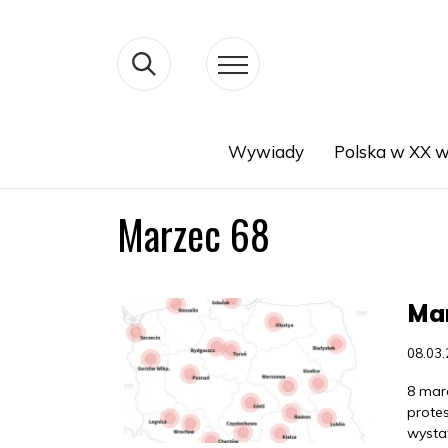
Wywiady
Polska w XX w
Search
Marzec 68
Mar
08.03
8 mar
prote
wysta