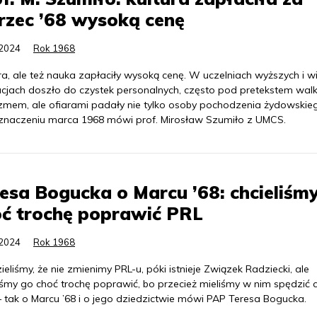
rzec ’68 wysoką cenę
.2024
Rok 1968
ra, ale też nauka zapłaciły wysoką cenę. W uczelniach wyższych i wi
ucjach doszło do czystek personalnych, często pod pretekstem walk
izmem, ale ofiarami padały nie tylko osoby pochodzenia żydowskie
 znaczeniu marca 1968 mówi prof. Mirosław Szumiło z UMCS.
esa Bogucka o Marcu ’68: chcieliśm
ć trochę poprawić PRL
.2024
Rok 1968
eliśmy, że nie zmienimy PRL-u, póki istnieje Związek Radziecki, ale
iśmy go choć trochę poprawić, bo przecież mieliśmy w nim spędzić 
– tak o Marcu ’68 i o jego dziedzictwie mówi PAP Teresa Bogucka.