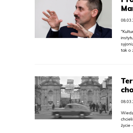
Ma
08.03
"Kultu
instyt
syjon
tak o
Ter
cho
08.03
Wiedzi
chciel
życie 