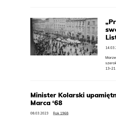
„Pr
swo
Lis
14.03
Marzec
szero
13–21 
Minister Kolarski upamięt
Marca ‘68
08.03.2023
Rok 1968