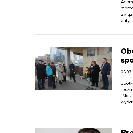
Adama
marco
związ
antyse
Obc
spo
08.03
Spotk
roczn
"Marz
wydar
Pro