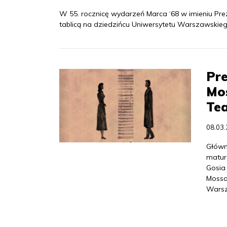
W 55. rocznicę wydarzeń Marca ‘68 w imieniu Pre
tablicą na dziedzińcu Uniwersytetu Warszawskiego
Pre
Mos
Te
08.03
Główn
matur
Gosia
Mossa
Warsz