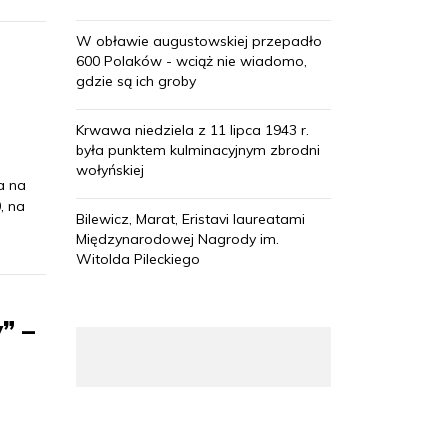
W obławie augustowskiej przepadło
600 Polaków - wciąż nie wiadomo,
gdzie są ich groby
Krwawa niedziela z 11 lipca 1943 r.
była punktem kulminacyjnym zbrodni
wołyńskiej
a na
, na
Bilewicz, Marat, Eristavi laureatami
Międzynarodowej Nagrody im.
Witolda Pileckiego
” –