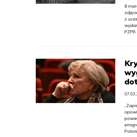
8 mar
zdjęc
z ucze
wydar
PZPR.
Kry
wy
do
07.03
„Zapis
opowi
powie
emigr
Polon