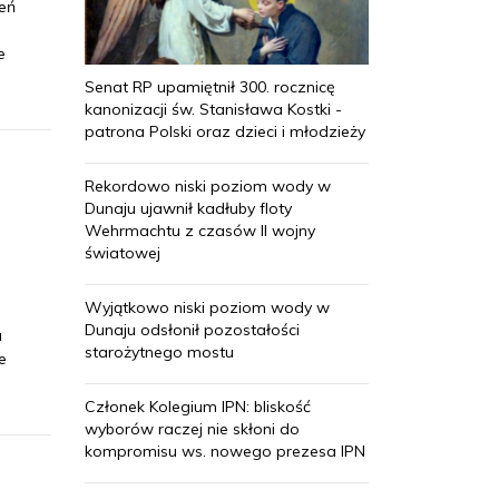
zeń
e
Senat RP upamiętnił 300. rocznicę
kanonizacji św. Stanisława Kostki -
patrona Polski oraz dzieci i młodzieży
Rekordowo niski poziom wody w
Dunaju ujawnił kadłuby floty
Wehrmachtu z czasów II wojny
światowej
Wyjątkowo niski poziom wody w
Dunaju odsłonił pozostałości
u
starożytnego mostu
e
Członek Kolegium IPN: bliskość
wyborów raczej nie skłoni do
kompromisu ws. nowego prezesa IPN