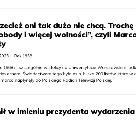
zecież oni tak dużo nie chcą. Trochę
body i więcej wolności”, czyli Mar
ty
.2023
Rok 1968
 1968 r., szczególnie w stolicy na Uniwersytecie Warszawskim, odbi
kim echem. Świadectwem tego było m.in. blisko 200 listów, które w 
marca napłynęły do Polskiego Radia i Telewizji Polskiej.
nił w imieniu prezydenta wydarzenia