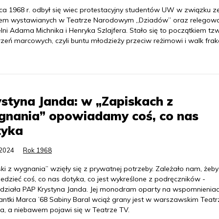
ca 1968 r. odbył się wiec protestacyjny studentów UW w związku z
iem wystawianych w Teatrze Narodowym „Dziadów” oraz relegow
lni Adama Michnika i Henryka Szlajfera. Stało się to początkiem tzw
zeń marcowych, czyli buntu młodzieży przeciw reżimowi i walk frakc
styna Janda: w „Zapiskach z
gnania” opowiadamy coś, co nas
tyka
.2024
Rok 1968
ki z wygnania” wzięły się z prywatnej potrzeby. Zależało nam, żeby
edzieć coś, co nas dotyka, co jest wykreślone z podręczników -
działa PAP Krystyna Janda. Jej monodram oparty na wspomnienia
antki Marca ’68 Sabiny Baral wciąż grany jest w warszawskim Teatr
ia, a niebawem pojawi się w Teatrze TV.