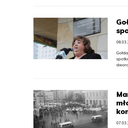
Goł
spo
08.03
Gołda 
spotka
dworc
Mar
mło
ko
07.03