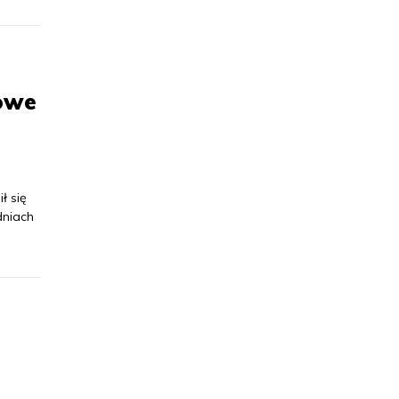
cowe
ł się
dniach