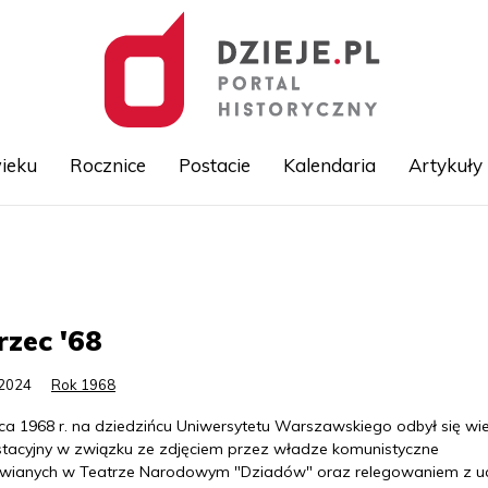
ieku
Rocznice
Postacie
Kalendaria
Artykuły
Przejdź
do
treści
zec '68
.2024
Rok 1968
ca 1968 r. na dziedzińcu Uniwersytetu Warszawskiego odbył się wi
stacyjny w związku ze zdjęciem przez władze komunistyczne
wianych w Teatrze Narodowym "Dziadów" oraz relegowaniem z uc