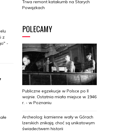
Trwa remont katakumb na Starych
Powązkach
POLECAMY
elu
i z
go" -
y
Publiczne egzekucje w Polsce po II
wojnie. Ostatnia miała miejsce w 1946
r. - w Poznaniu
Archeolog: kamienne wały w Górach
całe
Izerskich znikają, choć są unikatowym
świadectwem historii