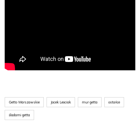
Getto Warszawskie
Jacek Leociak
mur getta
ostańce
śladami getta