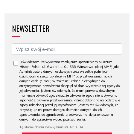
NEWSLETTER
Oświadczam, że wyrażam zgodę oraz upoważniam Muzeum
Historii Polski, ul. Gwardii 1, 01-538 Warszawa, (dalej MHP) jako
Administratora danych osobowych oraz wszelkie podmioty
działające na rzecz lub zlecenie MHP do przetwarzania moich
danych osob. (e-mail) w zakresie i celach niezbędnych do
otrzymywania newslettera dzieje.pl od dnia wyrażenia tej zgody do
jej odwołania. Jestem świadomy/a, że mam prawo w dowolnym
momencie odwołać zgodę oraz że odwołanie zgody nie wpływa na
zgodność z prawem przetwarzania, którego dokonano na podstawie
zgody udzielonej przed jej wycofaniem. Jestem też świadomy/a, że
przysługuje mi prawo dostępu do moich danych, do ich
sprostowania, do ograniczenia przetwarzania, do przenoszenia
danych, do sprzeciwu wobec przetwarzania.