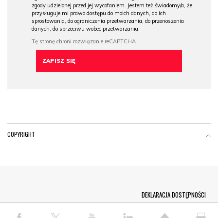
zgody udzielonej przed jej wycofaniem. Jestem też świadomy/a, że
przysługuje mi prawo dostępu do moich danych, do ich
sprostowania, do ograniczenia przetwarzania, do przenoszenia
danych, do sprzeciwu wobec przetwarzania.
COPYRIGHT
Menu Footer
DEKLARACJA DOSTĘPNOŚCI
© COPYRIGHT PAP 2026