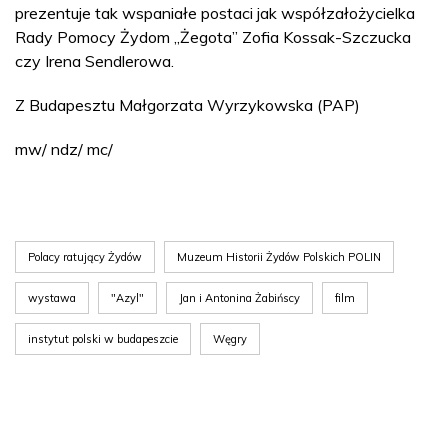
prezentuje tak wspaniałe postaci jak współzałożycielka
Rady Pomocy Żydom „Żegota” Zofia Kossak-Szczucka
czy Irena Sendlerowa.
Z Budapesztu Małgorzata Wyrzykowska (PAP)
mw/ ndz/ mc/
Polacy ratujący Żydów
Muzeum Historii Żydów Polskich POLIN
wystawa
"Azyl"
Jan i Antonina Żabińscy
film
instytut polski w budapeszcie
Węgry