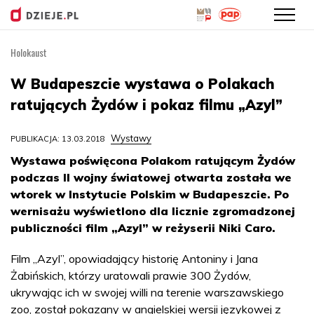
Holokaust
Przejdź
do
W Budapeszcie wystawa o Polakach
treści
ratujących Żydów i pokaz filmu „Azyl”
Wystawy
PUBLIKACJA: 13.03.2018
Wystawa poświęcona Polakom ratującym Żydów
podczas II wojny światowej otwarta została we
wtorek w Instytucie Polskim w Budapeszcie. Po
wernisażu wyświetlono dla licznie zgromadzonej
publiczności film „Azyl” w reżyserii Niki Caro.
Film „Azyl”, opowiadający historię Antoniny i Jana
Żabińskich, którzy uratowali prawie 300 Żydów,
ukrywając ich w swojej willi na terenie warszawskiego
zoo, został pokazany w angielskiej wersji językowej z