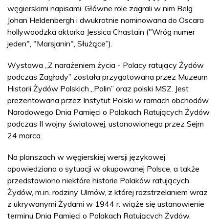
węgierskimi napisami. Główne role zagrali w nim Belg
Johan Heldenbergh i dwukrotnie nominowana do Oscara
hollywoodzka aktorka Jessica Chastain ("Wróg numer
jeden", "Marsjanin", Służące”).
Wystawa „Z narażeniem życia - Polacy ratujący Żydów
podczas Zagłady” została przygotowana przez Muzeum
Historii Żydów Polskich „Polin” oraz polski MSZ. Jest
prezentowana przez Instytut Polski w ramach obchodów
Narodowego Dnia Pamięci o Polakach Ratujących Żydów
podczas II wojny światowej, ustanowionego przez Sejm
24 marca.
Na planszach w węgierskiej wersji językowej
opowiedziano o sytuacji w okupowanej Polsce, a także
przedstawiono niektóre historie Polaków ratujących
Żydów, m.in. rodziny Ulmów, z której rozstrzelaniem wraz
z ukrywanymi Żydami w 1944 r. wiąże się ustanowienie
terminu Dnia Pamięci o Polakach Ratujących Żydów.