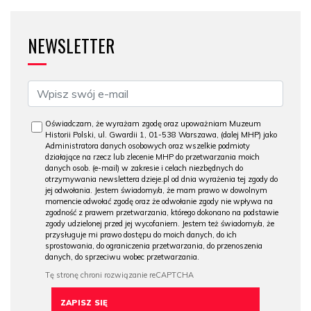
NEWSLETTER
Oświadczam, że wyrażam zgodę oraz upoważniam Muzeum
Historii Polski, ul. Gwardii 1, 01-538 Warszawa, (dalej MHP) jako
Administratora danych osobowych oraz wszelkie podmioty
działające na rzecz lub zlecenie MHP do przetwarzania moich
danych osob. (e-mail) w zakresie i celach niezbędnych do
otrzymywania newslettera dzieje.pl od dnia wyrażenia tej zgody do
jej odwołania. Jestem świadomy/a, że mam prawo w dowolnym
momencie odwołać zgodę oraz że odwołanie zgody nie wpływa na
zgodność z prawem przetwarzania, którego dokonano na podstawie
zgody udzielonej przed jej wycofaniem. Jestem też świadomy/a, że
przysługuje mi prawo dostępu do moich danych, do ich
sprostowania, do ograniczenia przetwarzania, do przenoszenia
danych, do sprzeciwu wobec przetwarzania.