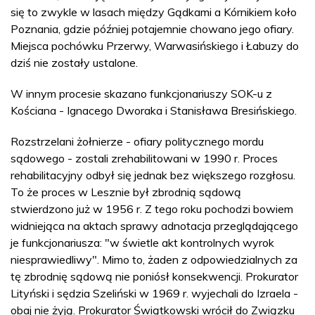
się to zwykle w lasach między Gądkami a Kórnikiem koło
Poznania, gdzie później potajemnie chowano jego ofiary.
Miejsca pochówku Przerwy, Warwasińskiego i Łabuzy do
dziś nie zostały ustalone.
W innym procesie skazano funkcjonariuszy SOK-u z
Kościana - Ignacego Dworaka i Stanisława Bresińskiego.
Rozstrzelani żołnierze - ofiary politycznego mordu
sądowego - zostali zrehabilitowani w 1990 r. Proces
rehabilitacyjny odbył się jednak bez większego rozgłosu.
To że proces w Lesznie był zbrodnią sądową
stwierdzono już w 1956 r. Z tego roku pochodzi bowiem
widniejąca na aktach sprawy adnotacja przeglądającego
je funkcjonariusza: "w świetle akt kontrolnych wyrok
niesprawiedliwy". Mimo to, żaden z odpowiedzialnych za
tę zbrodnię sądową nie poniósł konsekwencji. Prokurator
Lityński i sędzia Szeliński w 1969 r. wyjechali do Izraela -
obaj nie żyją. Prokurator Świątkowski wrócił do Związku