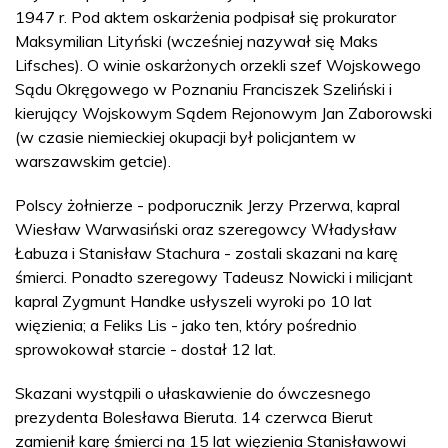
1947 r. Pod aktem oskarżenia podpisał się prokurator
Maksymilian Lityński (wcześniej nazywał się Maks
Lifsches). O winie oskarżonych orzekli szef Wojskowego
Sądu Okręgowego w Poznaniu Franciszek Szeliński i
kierujący Wojskowym Sądem Rejonowym Jan Zaborowski
(w czasie niemieckiej okupacji był policjantem w
warszawskim getcie).
Polscy żołnierze - podporucznik Jerzy Przerwa, kapral
Wiesław Warwasiński oraz szeregowcy Władysław
Łabuza i Stanisław Stachura - zostali skazani na karę
śmierci. Ponadto szeregowy Tadeusz Nowicki i milicjant
kapral Zygmunt Handke usłyszeli wyroki po 10 lat
więzienia; a Feliks Lis - jako ten, który pośrednio
sprowokował starcie - dostał 12 lat.
Skazani wystąpili o ułaskawienie do ówczesnego
prezydenta Bolesława Bieruta. 14 czerwca Bierut
zamienił karę śmierci na 15 lat więzienia Stanisławowi