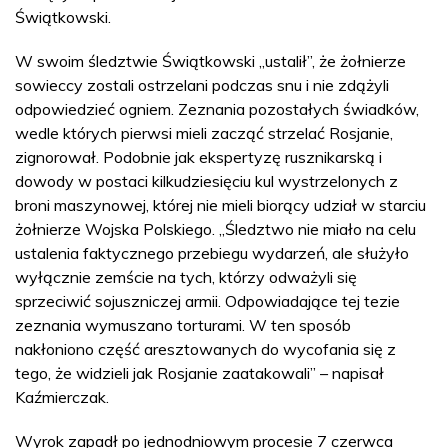
Świątkowski.
W swoim śledztwie Świątkowski „ustalił”, że żołnierze
sowieccy zostali ostrzelani podczas snu i nie zdążyli
odpowiedzieć ogniem. Zeznania pozostałych świadków,
wedle których pierwsi mieli zacząć strzelać Rosjanie,
zignorował. Podobnie jak ekspertyzę rusznikarską i
dowody w postaci kilkudziesięciu kul wystrzelonych z
broni maszynowej, której nie mieli biorący udział w starciu
żołnierze Wojska Polskiego. „Śledztwo nie miało na celu
ustalenia faktycznego przebiegu wydarzeń, ale służyło
wyłącznie zemście na tych, którzy odważyli się
sprzeciwić sojuszniczej armii. Odpowiadające tej tezie
zeznania wymuszano torturami. W ten sposób
nakłoniono część aresztowanych do wycofania się z
tego, że widzieli jak Rosjanie zaatakowali” – napisał
Kaźmierczak.
Wyrok zapadł po jednodniowym procesie 7 czerwca