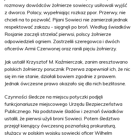
rozmowy dowódców żołnierze sowieccy usiłowali wyjść
z dworca. Polacy, wypełniając rozkaz ppor. Przerwy, nie
chcieli na to pozwolić. Pijani Sowieci nie zamierzali jednak
respektować zakazu - sięgnęli po broń. Według świadków
Rosjanie zaczęli strzelać pierwsi, polscy żołnierze
odpowiedzieli ogniem. Zastrzelili szeregowca i dwóch
oficerów Armii Czerwonej oraz ranili pięciu żołnierzy.
Jak ustalił Krzysztof M. Kaźmierczak, zanim aresztowano
polskich żołnierzy porucznik Przerwa zapewniał ich, że nic
się im nie stanie, działali bowiem zgodnie z prawem.
Jednak ówczesne prawo okazało się dla nich bezlitosne.
Czynności śledcze na miejscu potyczki podjęli
funkcjonariusze miejscowego Urzędu Bezpieczeństwa
Publicznego. Na podstawie śladów i zeznań świadków
ustalili, że pierwsi użyli broni Sowieci. Potem śledztwo
przejął kierujący ówczesną poznańską prokuraturą,
służący w polskim wojsku sowiecki oficer Wilhelm