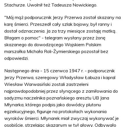
Stachurze. Uwolnił też Tadeusza Nowickiego.
"Mój mąż podporucznik Jerzy Przerwa został skazany na
karę śmierci. Przeszedł cały szlak bojowy, był ranny i
dostał odznaczenia. Ja za trzy miesiące zostaję matką.
Błagam o pomoc" - telegram wysłany przez żonę
skazanego do dowodzącego Wojskiem Polskim
marszałka Michała Roli-Żymierskiego pozostał bez
odpowiedzi.
Następnego dnia - 15 czerwca 1947 r. - podporucznik
Jerzy Przerwa, szeregowy Władysław Łabuza i kapral
Wiesław Warwasiński zostali zastrzeleni
najprawdopodobniej przez słynącego z zamiłowania do
sadyzmu naczelnika poznańskiego aresztu UB Jana
Młynarka, którego podpis jako dowódcy plutonu
egzekucyjnego, figuruje na protokołach wykonania
wyroków śmierci. Młynarek miał zwyczaj wykonywać je
osobiście, strzelając skazanym w tył głowy. Odbywało