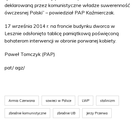
deklarowaną przez komunistyczne władze suwerenność
ówczesnej Polski” – powiedział PAP Kaźmierczak.
17 września 2014 r. na froncie budynku dworca w
Lesznie odsłonięto tablicę pamiątkową poświęconą
bohaterom interwencji w obronie porwanej kobiety.
Paweł Tomczyk (PAP)
pat/ agz/
Armia Czerwona
sowieci w Polsce
LWP
stalinizm
zbrodnie komunistyczne
zbrodnie UB
Jerzy Przerwa