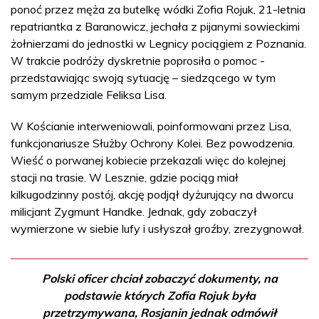
ponoć przez męża za butelkę wódki Zofia Rojuk, 21-letnia
repatriantka z Baranowicz, jechała z pijanymi sowieckimi
żołnierzami do jednostki w Legnicy pociągiem z Poznania.
W trakcie podróży dyskretnie poprosiła o pomoc -
przedstawiając swoją sytuację – siedzącego w tym
samym przedziale Feliksa Lisa.
W Kościanie interweniowali, poinformowani przez Lisa,
funkcjonariusze Służby Ochrony Kolei. Bez powodzenia.
Wieść o porwanej kobiecie przekazali więc do kolejnej
stacji na trasie. W Lesznie, gdzie pociąg miał
kilkugodzinny postój, akcję podjął dyżurujący na dworcu
milicjant Zygmunt Handke. Jednak, gdy zobaczył
wymierzone w siebie lufy i usłyszał groźby, zrezygnował.
Polski oficer chciał zobaczyć dokumenty, na
podstawie których Zofia Rojuk była
przetrzymywana, Rosjanin jednak odmówił