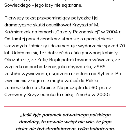
Sowieckiego - jego losy nie są znane.
Pierwszy tekst przypominający potyczkę i jej
dramatyczne skutki opublikował Krzysztof M.
Kaźmierczak na łamach „Gazety Poznańskiej” w 2004 r.
Od tamtej pory dziennikarz stara się o upamiętnienie
skazanych żołnierzy i dokumentuje wydarzenie sprzed 70
lat. Udało mu się też dotrzeć do córki porwanej kobiety.
Okazało się, że Zofię Rojuk potraktowano wówczas, ze
względu na pochodzenie, jako obywatelkę ZSRS -
została wywieziona, osądzona i zesłana na Syberię. Po
zwolnieniu z łagru nie mogła wrócić do Polski,
zamieszkała na Ukrainie. Na początku lat 60. przez
Czerwony Krzyż odnalazła córkę. Zmarła w 2000 r.
„Jeśli żyje potomek odważnego polskiego
dowódcy, to pewnie wciąż nie wie, że jego
ojciec nie był zbrodniarzem, tylko bohaterem,