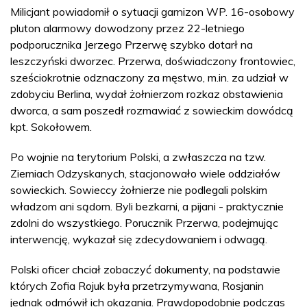
Milicjant powiadomił o sytuacji garnizon WP. 16-osobowy
pluton alarmowy dowodzony przez 22-letniego
podporucznika Jerzego Przerwę szybko dotarł na
leszczyński dworzec. Przerwa, doświadczony frontowiec,
sześciokrotnie odznaczony za męstwo, m.in. za udział w
zdobyciu Berlina, wydał żołnierzom rozkaz obstawienia
dworca, a sam poszedł rozmawiać z sowieckim dowódcą
kpt. Sokołowem.
Po wojnie na terytorium Polski, a zwłaszcza na tzw.
Ziemiach Odzyskanych, stacjonowało wiele oddziałów
sowieckich. Sowieccy żołnierze nie podlegali polskim
władzom ani sądom. Byli bezkarni, a pijani - praktycznie
zdolni do wszystkiego. Porucznik Przerwa, podejmując
interwencję, wykazał się zdecydowaniem i odwagą.
Polski oficer chciał zobaczyć dokumenty, na podstawie
których Zofia Rojuk była przetrzymywana, Rosjanin
jednak odmówił ich okazania. Prawdopodobnie podczas