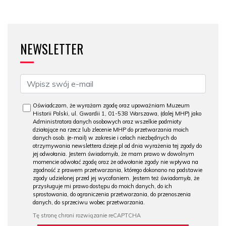
NEWSLETTER
Oświadczam, że wyrażam zgodę oraz upoważniam Muzeum
Historii Polski, ul. Gwardii 1, 01-538 Warszawa, (dalej MHP) jako
Administratora danych osobowych oraz wszelkie podmioty
działające na rzecz lub zlecenie MHP do przetwarzania moich
danych osob. (e-mail) w zakresie i celach niezbędnych do
otrzymywania newslettera dzieje.pl od dnia wyrażenia tej zgody do
jej odwołania. Jestem świadomy/a, że mam prawo w dowolnym
momencie odwołać zgodę oraz że odwołanie zgody nie wpływa na
zgodność z prawem przetwarzania, którego dokonano na podstawie
zgody udzielonej przed jej wycofaniem. Jestem też świadomy/a, że
przysługuje mi prawo dostępu do moich danych, do ich
sprostowania, do ograniczenia przetwarzania, do przenoszenia
danych, do sprzeciwu wobec przetwarzania.